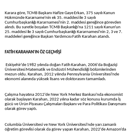
Karara göre, TCMB Başkanı Hafize Gaye Erkan, 375 sayılı Kanun
Hükmünde Kararname'nin ek 35. maddesi ile 3 sayılı
Cumhurbaşkanlığı Kararnamesi'nin 2. maddesi gereğince görevden
alındı. Bu suretle boşalan TCMB Başkanlığı'na 1211 sayılı Kanun'un
25. maddesi ile 3 sayılı Cumhurbaşkanlığı Kararnamesi'nin 2, 3 ve 7.
maddeleri gereğince Başkan Yardımcısı Fatih Karahan atandı.
FATİH KARAHAN'IN ÖZ GEÇMİŞİ
Eskişehir'de 1982 yılında doğan Fatih Karahan, 2006'da Boğaziçi
Üniversitesi Matematik ve Endüstri Mühendisliği bölümlerinden
mezun oldu. Karahan, 2012 yılında Pennsylvania Üniversitesi'nde
ekonomi alanında yüksek lisans ve doktorasını tamamladı.
Çalışma hayatına 2012'de New York Merkez Bankası'nda ekonomist
olarak başlayan Karahan, 2022 yılına kadar söz konusu kurumda İş
gücü ve Ürün Piyasası Çalışmaları Başkanı ve Para Politikası Danışmanı
olarak görev yaptı.
Columbia Üniversitesi ve New York Üniversitesi'nde yarı zamanlı
öğretim görevlisi olarak da görev yapan Karahan, 2022'de Amazon'da