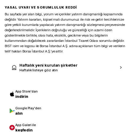
YASAL UYARI VE SORUMLULUK REDDİ
Bu sayfada yer alan bilgi, yorum ve içerikler yatırım danışmanlığı kapsamında
değildir. Yatırım kararları, kişisel mali durumunuz ile risk ve getiri tercihlerinize
göre yetkili kurumlarla yapılacak yatırım danışmanlığı sözleşmesi çerçevesinde
değerlendirilmelidir. İçeriklerin doğruluğu ve güncelliği için azami özen
gösterilmekle birlikte, olası hata, eksiklik, gecikme veya bu bilgilerin
kullanımından doğabilecek zararlardan İstanbul Ticaret Odası sorumlu değildir.
BIST isim ve logosu ile Borsa İstanbul A.Ş. adına açıklanan tüm bilgi ve verilerin
telif hakları Borsa İstanbul A.Ş.’ye aittir.
Haftalık yeni kurulan şirketler
Haftalık listeye göz atın
App Store'dan
indirin
Google Play'den
alın
App Galeri ile
keşfedin