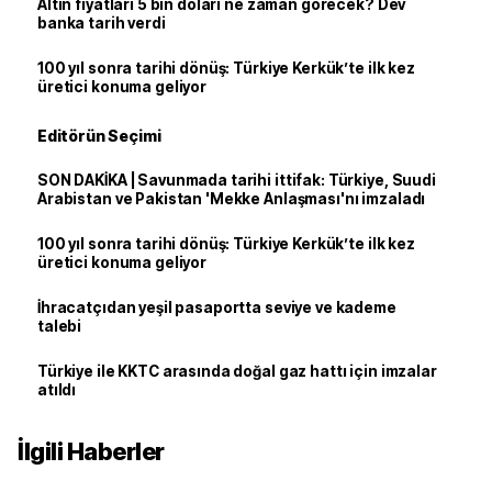
Altın fiyatları 5 bin doları ne zaman görecek? Dev
banka tarih verdi
100 yıl sonra tarihi dönüş: Türkiye Kerkük’te ilk kez
üretici konuma geliyor
Editörün Seçimi
SON DAKİKA | Savunmada tarihi ittifak: Türkiye, Suudi
Arabistan ve Pakistan 'Mekke Anlaşması'nı imzaladı
100 yıl sonra tarihi dönüş: Türkiye Kerkük’te ilk kez
üretici konuma geliyor
İhracatçıdan yeşil pasaportta seviye ve kademe
talebi
Türkiye ile KKTC arasında doğal gaz hattı için imzalar
atıldı
İlgili Haberler