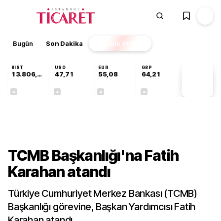
Bugün
Son Dakika
Finans
EKSTRA
BIST
USD
EUR
GBP
13.806,14
47,71
55,08
64,21
PİYASA
VERİLERİ
+0,05%
+0,17%
+0,12%
+0,06%
Gündem
TCMB Başkanlığı'na Fatih
Karahan atandı
Türkiye Cumhuriyet Merkez Bankası (TCMB)
Başkanlığı görevine, Başkan Yardımcısı Fatih
Karahan atandı.