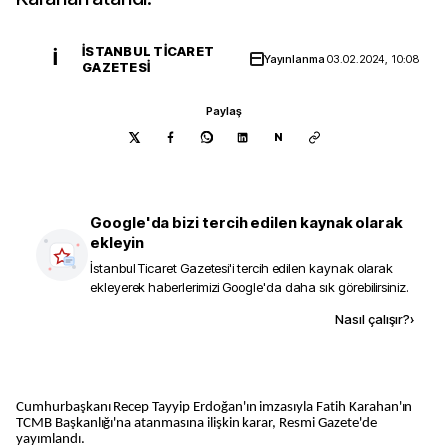
İSTANBUL TICARET
İ
Yayınlanma
03.02.2024, 10:08
GAZETESI
Paylaş
N
Google'da bizi tercih edilen kaynak olarak
ekleyin
İstanbul Ticaret Gazetesi
'i tercih edilen kaynak olarak
ekleyerek haberlerimizi Google'da daha sık görebilirsiniz.
Kaynak ekle
Nasıl çalışır?
›
Cumhurbaşkanı Recep Tayyip Erdoğan'ın imzasıyla Fatih Karahan'ın
TCMB Başkanlığı'na atanmasına ilişkin karar, Resmi Gazete'de
yayımlandı.