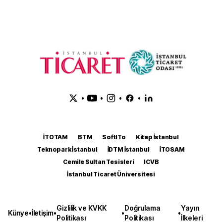
•
•
•
•
İTOTAM
BTM
SoftITo
Kitap İstanbul
Teknopark İstanbul
İDTM İstanbul
İTOSAM
Cemile Sultan Tesisleri
ICVB
İstanbul Ticaret Üniversitesi
Gizlilik ve KVKK
Doğrulama
Yayın
Künye
•
İletişim
•
•
•
Politikası
Politikası
İlkeleri