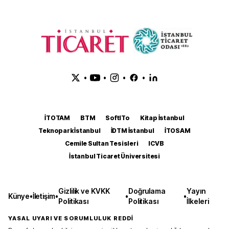
•
•
•
•
İTOTAM
BTM
SoftITo
Kitap İstanbul
Teknopark İstanbul
İDTM İstanbul
İTOSAM
Cemile Sultan Tesisleri
ICVB
İstanbul Ticaret Üniversitesi
Gizlilik ve KVKK
Doğrulama
Yayın
Künye
•
İletişim
•
•
•
Politikası
Politikası
İlkeleri
YASAL UYARI VE SORUMLULUK REDDİ