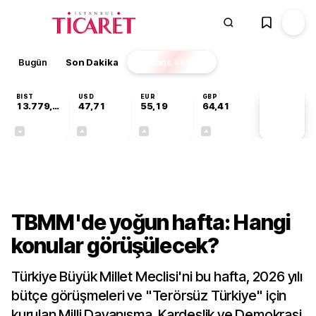
Bugün
Son Dakika
Finans
EKSTRA
BIST
USD
EUR
GBP
13.779,39
47,71
55,19
64,41
PİYASA
VERİLERİ
-0,14%
+0,18%
+0,32%
+0,38%
Gündem
TBMM'de yoğun hafta: Hangi
konular görüşülecek?
Türkiye Büyük Millet Meclisi'ni bu hafta, 2026 yılı
bütçe görüşmeleri ve "Terörsüz Türkiye" için
kurulan Milli Dayanışma, Kardeşlik ve Demokrasi