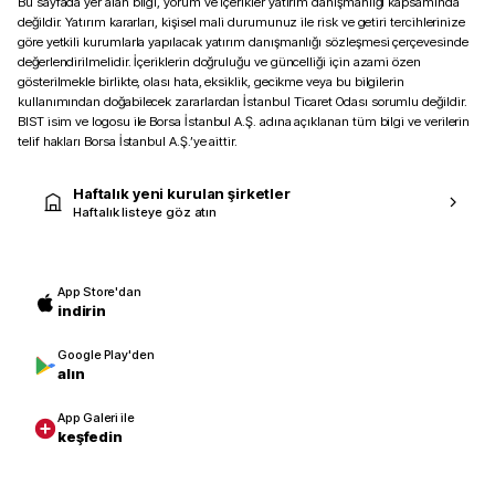
Bu sayfada yer alan bilgi, yorum ve içerikler yatırım danışmanlığı kapsamında
değildir. Yatırım kararları, kişisel mali durumunuz ile risk ve getiri tercihlerinize
göre yetkili kurumlarla yapılacak yatırım danışmanlığı sözleşmesi çerçevesinde
değerlendirilmelidir. İçeriklerin doğruluğu ve güncelliği için azami özen
gösterilmekle birlikte, olası hata, eksiklik, gecikme veya bu bilgilerin
kullanımından doğabilecek zararlardan İstanbul Ticaret Odası sorumlu değildir.
BIST isim ve logosu ile Borsa İstanbul A.Ş. adına açıklanan tüm bilgi ve verilerin
telif hakları Borsa İstanbul A.Ş.’ye aittir.
Haftalık yeni kurulan şirketler
Haftalık listeye göz atın
App Store'dan
indirin
Google Play'den
alın
App Galeri ile
keşfedin