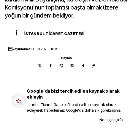
Komisyonu'nun toplantısı başta olmak üzere
yoğun bir gündem bekliyor.
İ
İSTANBUL TICARET GAZETESI
Yayınlanma
26.10.2025, 10:19
Paylaş
N
Google'da bizi tercih edilen kaynak olarak
ekleyin
İstanbul Ticaret Gazetesi
'i tercih edilen kaynak olarak
ekleyerek haberlerimizi Google'da daha sık görebilirsiniz.
Kaynak ekle
Nasıl çalışır?
›