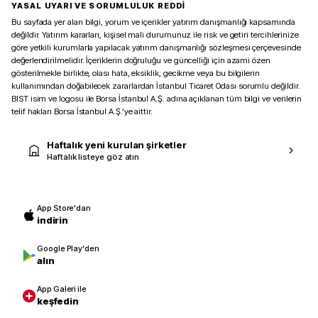
YASAL UYARI VE SORUMLULUK REDDİ
Bu sayfada yer alan bilgi, yorum ve içerikler yatırım danışmanlığı kapsamında
değildir. Yatırım kararları, kişisel mali durumunuz ile risk ve getiri tercihlerinize
göre yetkili kurumlarla yapılacak yatırım danışmanlığı sözleşmesi çerçevesinde
değerlendirilmelidir. İçeriklerin doğruluğu ve güncelliği için azami özen
gösterilmekle birlikte, olası hata, eksiklik, gecikme veya bu bilgilerin
kullanımından doğabilecek zararlardan İstanbul Ticaret Odası sorumlu değildir.
BIST isim ve logosu ile Borsa İstanbul A.Ş. adına açıklanan tüm bilgi ve verilerin
telif hakları Borsa İstanbul A.Ş.’ye aittir.
Haftalık yeni kurulan şirketler
Haftalık listeye göz atın
App Store'dan
indirin
Google Play'den
alın
App Galeri ile
keşfedin