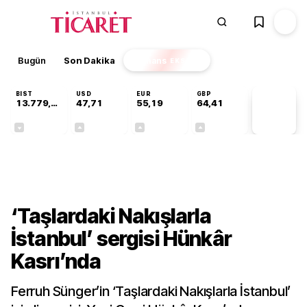
Bugün
Son Dakika
Finans
EKSTRA
BIST
USD
EUR
GBP
13.779,39
47,71
55,19
64,41
PİYASA
VERİLERİ
-0,14%
+0,18%
+0,32%
+0,38%
Kültür-Sanat
‘Taşlardaki Nakışlarla
İstanbul’ sergisi Hünkâr
Kasrı’nda
Ferruh Sünger’in ‘Taşlardaki Nakışlarla İstanbul’