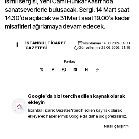
isimli sergisi, Yeni Cami Hünkâr Kasrı’nda
sanatseverlerle buluşacak. Sergi, 14 Mart saat
14.30’da açılacak ve 31 Mart saat 19.00’a kadar
misafirleri ağırlamaya devam edecek.
İSTANBUL TICARET
Yayınlanma
14.03.2024, 09:11
İ
GAZETESI
Güncellenme
25.06.2026, 21:16
Paylaş
N
Google'da bizi tercih edilen kaynak olarak
ekleyin
İstanbul Ticaret Gazetesi
'i tercih edilen kaynak olarak
ekleyerek haberlerimizi Google'da daha sık görebilirsiniz.
Kaynak ekle
Nasıl çalışır?
›