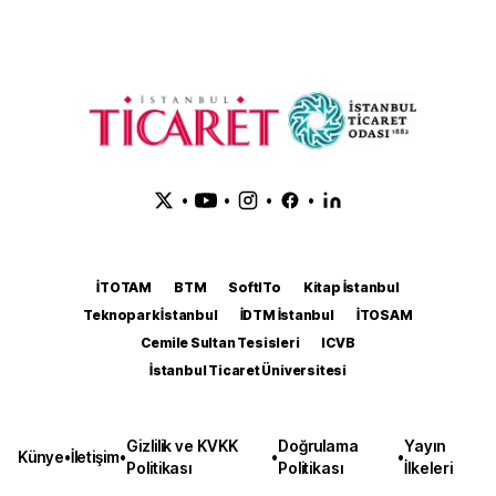
•
•
•
•
İTOTAM
BTM
SoftITo
Kitap İstanbul
Teknopark İstanbul
İDTM İstanbul
İTOSAM
Cemile Sultan Tesisleri
ICVB
İstanbul Ticaret Üniversitesi
Gizlilik ve KVKK
Doğrulama
Yayın
Künye
•
İletişim
•
•
•
Politikası
Politikası
İlkeleri