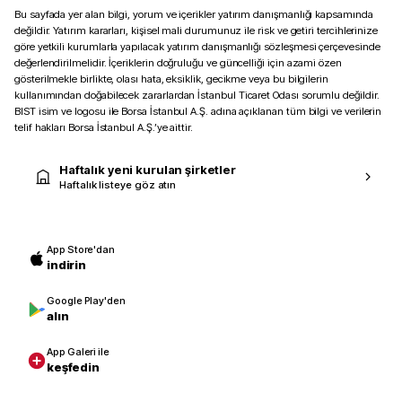
Bu sayfada yer alan bilgi, yorum ve içerikler yatırım danışmanlığı kapsamında
değildir. Yatırım kararları, kişisel mali durumunuz ile risk ve getiri tercihlerinize
göre yetkili kurumlarla yapılacak yatırım danışmanlığı sözleşmesi çerçevesinde
değerlendirilmelidir. İçeriklerin doğruluğu ve güncelliği için azami özen
gösterilmekle birlikte, olası hata, eksiklik, gecikme veya bu bilgilerin
kullanımından doğabilecek zararlardan İstanbul Ticaret Odası sorumlu değildir.
BIST isim ve logosu ile Borsa İstanbul A.Ş. adına açıklanan tüm bilgi ve verilerin
telif hakları Borsa İstanbul A.Ş.’ye aittir.
Haftalık yeni kurulan şirketler
Haftalık listeye göz atın
App Store'dan
indirin
Google Play'den
alın
App Galeri ile
keşfedin