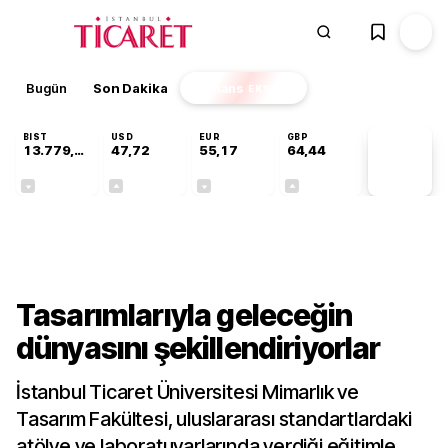
Bugün
Son Dakika
Finans
EKSTRA
BIST
USD
EUR
GBP
13.779,39
47,72
55,17
64,44
PİYASA
VERİLERİ
-0,14%
+0,02%
-0,03%
+0,03%
Gündem
Tasarımlarıyla geleceğin
dünyasını şekillendiriyorlar
İstanbul Ticaret Üniversitesi Mimarlık ve
Tasarım Fakültesi, uluslararası standartlardaki
atölye ve laboratuvarlarında verdiği eğitimle