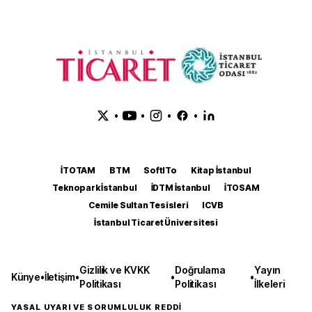
•
•
•
•
İTOTAM
BTM
SoftITo
Kitap İstanbul
Teknopark İstanbul
İDTM İstanbul
İTOSAM
Cemile Sultan Tesisleri
ICVB
İstanbul Ticaret Üniversitesi
Gizlilik ve KVKK
Doğrulama
Yayın
Künye
•
İletişim
•
•
•
Politikası
Politikası
İlkeleri
YASAL UYARI VE SORUMLULUK REDDİ