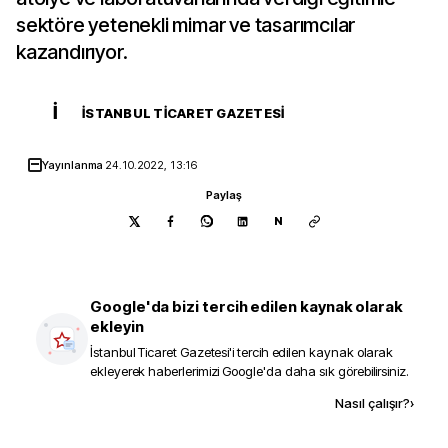
sektöre yetenekli mimar ve tasarımcılar
kazandırıyor.
İ
İSTANBUL TICARET GAZETESI
Yayınlanma
24.10.2022, 13:16
Paylaş
N
Google'da bizi tercih edilen kaynak olarak
ekleyin
İstanbul Ticaret Gazetesi
'i tercih edilen kaynak olarak
ekleyerek haberlerimizi Google'da daha sık görebilirsiniz.
Kaynak ekle
Nasıl çalışır?
›