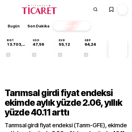
Bugün
Son Dakika
Finans
EKSTRA
BIST
USD
EUR
GBP
13.703,13
47,59
55,12
64,24
PİYASA
VERİLERİ
+0,11%
+0,04%
+0,19%
+0,22%
Sektörel
Tarımsal girdi fiyat endeksi
ekimde aylık yüzde 2.06, yıllık
yüzde 40.11 arttı
Tarımsal girdi fiyat endeksi (Tarım-GFE), ekimde