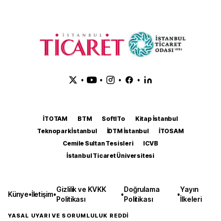
•
•
•
•
İTOTAM
BTM
SoftITo
Kitap İstanbul
Teknopark İstanbul
İDTM İstanbul
İTOSAM
Cemile Sultan Tesisleri
ICVB
İstanbul Ticaret Üniversitesi
Gizlilik ve KVKK
Doğrulama
Yayın
Künye
•
İletişim
•
•
•
Politikası
Politikası
İlkeleri
YASAL UYARI VE SORUMLULUK REDDİ