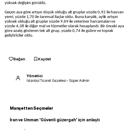
yüksek değişim görüldü.
Geçen aya göre artışın düşük olduğu alt gruplar yüzde 0,92 ile hayvan
yemi, yüzde 1,70 ile tarımsal ilaçlar oldu. Buna karşılık, aylık artışın
yüksek olduğu alt gruplar yüzde 9,69 ile veteriner harcamaları ve
yüzde 4,38 ile diğer mal ve hizmetler olarak hesaplandı. Bir önceki aya
göre azalış gösteren tek alt grup, yüzde 0,74 ile gübre ve toprak
geliştiriciler oldu.
Beğen
Kaydet
Yönetici
İstanbul Ticaret Gazetesi – Süper Admin
Manşetten Seçmeler
İran ve Umman 'Güvenli güzergah' için anlaştı