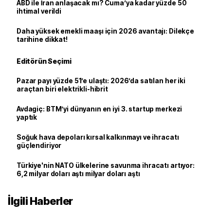
ABD ile İran anlaşacak mı? Cuma’ya kadar yüzde 50
ihtimal verildi
Daha yüksek emekli maaşı için 2026 avantajı: Dilekçe
tarihine dikkat!
Editörün Seçimi
Pazar payı yüzde 51’e ulaştı: 2026’da satılan her iki
araçtan biri elektrikli-hibrit
Avdagiç: BTM’yi dünyanın en iyi 3. startup merkezi
yaptık
Soğuk hava depoları kırsal kalkınmayı ve ihracatı
güçlendiriyor
Türkiye'nin NATO ülkelerine savunma ihracatı artıyor:
6,2 milyar doları aştı milyar doları aştı
İlgili Haberler