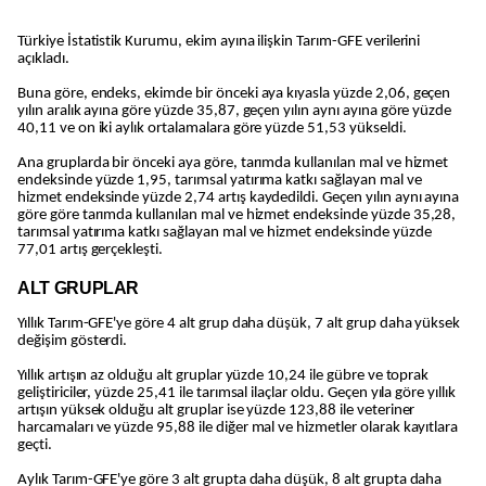
Türkiye İstatistik Kurumu, ekim ayına ilişkin Tarım-GFE verilerini
açıkladı.
Buna göre, endeks, ekimde bir önceki aya kıyasla yüzde 2,06, geçen
yılın aralık ayına göre yüzde 35,87, geçen yılın aynı ayına göre yüzde
40,11 ve on iki aylık ortalamalara göre yüzde 51,53 yükseldi.
Ana gruplarda bir önceki aya göre, tarımda kullanılan mal ve hizmet
endeksinde yüzde 1,95, tarımsal yatırıma katkı sağlayan mal ve
hizmet endeksinde yüzde 2,74 artış kaydedildi. Geçen yılın aynı ayına
göre göre tarımda kullanılan mal ve hizmet endeksinde yüzde 35,28,
tarımsal yatırıma katkı sağlayan mal ve hizmet endeksinde yüzde
77,01 artış gerçekleşti.
ALT GRUPLAR
Yıllık Tarım-GFE'ye göre 4 alt grup daha düşük, 7 alt grup daha yüksek
değişim gösterdi.
Yıllık artışın az olduğu alt gruplar yüzde 10,24 ile gübre ve toprak
geliştiriciler, yüzde 25,41 ile tarımsal ilaçlar oldu. Geçen yıla göre yıllık
artışın yüksek olduğu alt gruplar ise yüzde 123,88 ile veteriner
harcamaları ve yüzde 95,88 ile diğer mal ve hizmetler olarak kayıtlara
geçti.
Aylık Tarım-GFE'ye göre 3 alt grupta daha düşük, 8 alt grupta daha