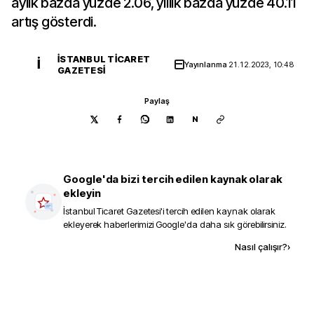
aylık bazda yüzde 2.06, yıllık bazda yüzde 40.11
artış gösterdi.
İSTANBUL TICARET
İ
Yayınlanma
21.12.2023, 10:48
GAZETESI
Paylaş
N
Google'da bizi tercih edilen kaynak olarak
ekleyin
İstanbul Ticaret Gazetesi
'i tercih edilen kaynak olarak
ekleyerek haberlerimizi Google'da daha sık görebilirsiniz.
Kaynak ekle
Nasıl çalışır?
›