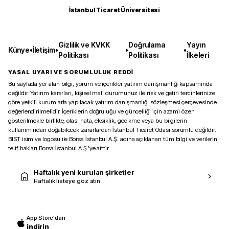
İstanbul Ticaret Üniversitesi
Gizlilik ve KVKK
Doğrulama
Yayın
Künye
•
İletişim
•
•
•
Politikası
Politikası
İlkeleri
YASAL UYARI VE SORUMLULUK REDDİ
Bu sayfada yer alan bilgi, yorum ve içerikler yatırım danışmanlığı kapsamında
değildir. Yatırım kararları, kişisel mali durumunuz ile risk ve getiri tercihlerinize
göre yetkili kurumlarla yapılacak yatırım danışmanlığı sözleşmesi çerçevesinde
değerlendirilmelidir. İçeriklerin doğruluğu ve güncelliği için azami özen
gösterilmekle birlikte, olası hata, eksiklik, gecikme veya bu bilgilerin
kullanımından doğabilecek zararlardan İstanbul Ticaret Odası sorumlu değildir.
BIST isim ve logosu ile Borsa İstanbul A.Ş. adına açıklanan tüm bilgi ve verilerin
telif hakları Borsa İstanbul A.Ş.’ye aittir.
Haftalık yeni kurulan şirketler
Haftalık listeye göz atın
App Store'dan
indirin