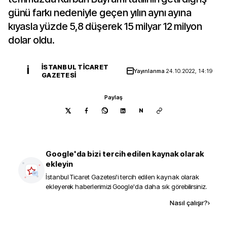
günü farkı nedeniyle geçen yılın aynı ayına
kıyasla yüzde 5,8 düşerek 15 milyar 12 milyon
dolar oldu.
İSTANBUL TICARET
İ
Yayınlanma
24.10.2022, 14:19
GAZETESI
Paylaş
N
Google'da bizi tercih edilen kaynak olarak
ekleyin
İstanbul Ticaret Gazetesi
'i tercih edilen kaynak olarak
ekleyerek haberlerimizi Google'da daha sık görebilirsiniz.
Kaynak ekle
Nasıl çalışır?
›