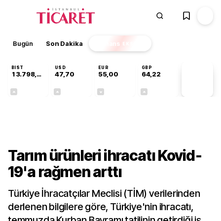
Bugün
Son Dakika
Finans
EKSTRA
BIST
USD
EUR
GBP
13.798,82
47,70
55,00
64,22
PİYASA
VERİLERİ
+0,70%
+0,16%
-0,02%
+0,07%
Sektörel
Tarım ürünleri ihracatı Kovid-
19'a rağmen arttı
Türkiye İhracatçılar Meclisi (TİM) verilerinden
derlenen bilgilere göre, Türkiye'nin ihracatı,
temmuzda Kurban Bayramı tatilinin getirdiği iş