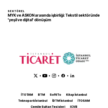
SEKTÖREL
MYK ve ASKON arasında işbirliği: Tekstil sektöründe
'yeşil ve dijital' dönüşüm
•
•
•
•
İTOTAM
BTM
SoftITo
Kitap İstanbul
Teknopark İstanbul
İDTM İstanbul
İTOSAM
Cemile Sultan Tesisleri
ICVB