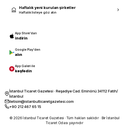
Haftalık yeni kurulan şirketler
Haftalık listeye göz atın
App Store'dan
indirin
Google Play'den
alın
App Galeri ile
keşfedin
İstanbul Ticaret Gazetesi · Reşadiye Cad. Eminönü 34112 Fatih/
İstanbul
iletisim@istanbulticaretgazetesi.com
+90 212 467 65 15
© 2026 İstanbul Ticaret Gazetesi · Tüm hakları saklıdır · Bir İstanbul
Ticaret Odası yayınıdır