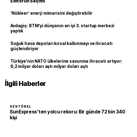
Editörün Seçimi
‘Nükleer’ enerji mimarisini değiştirebilir
Avdagiç: BTM’yi dünyanın en iyi 3. startup merkezi
yaptık
Soğuk hava depoları kırsal kalkınmayı ve ihracatı
güçlendiriyor
Türkiye'nin NATO ülkelerine savunma ihracatı artıyor:
6,2 milyar doları aştı milyar doları aştı
İlgili Haberler
SEKTÖREL
SunExpress’ten yolcu rekoru: Bir günde 72 bin 340
kişi