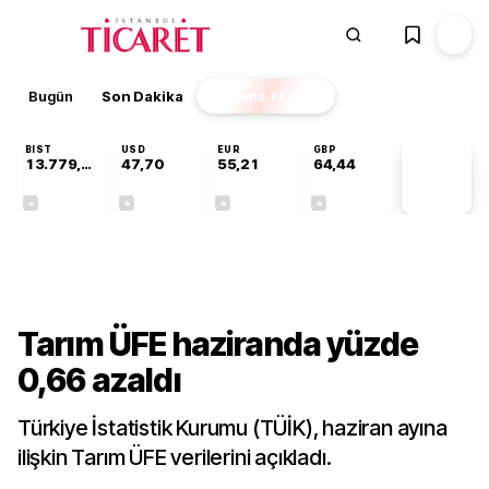
Bugün
Son Dakika
Finans
EKSTRA
BIST
USD
EUR
GBP
13.779,39
47,70
55,21
64,44
PİYASA
VERİLERİ
-0,14%
+0,15%
+0,35%
+0,41%
Sektörel
Tarım ÜFE haziranda yüzde
0,66 azaldı
Türkiye İstatistik Kurumu (TÜİK), haziran ayına
ilişkin Tarım ÜFE verilerini açıkladı.