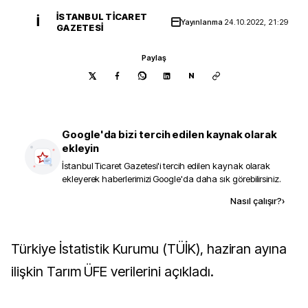
İSTANBUL TICARET
İ
Yayınlanma
24.10.2022, 21:29
GAZETESI
Paylaş
N
Google'da bizi tercih edilen kaynak olarak
ekleyin
İstanbul Ticaret Gazetesi
'i tercih edilen kaynak olarak
ekleyerek haberlerimizi Google'da daha sık görebilirsiniz.
Kaynak ekle
Nasıl çalışır?
›
Türkiye İstatistik Kurumu (TÜİK), haziran ayına
ilişkin Tarım ÜFE verilerini açıkladı.