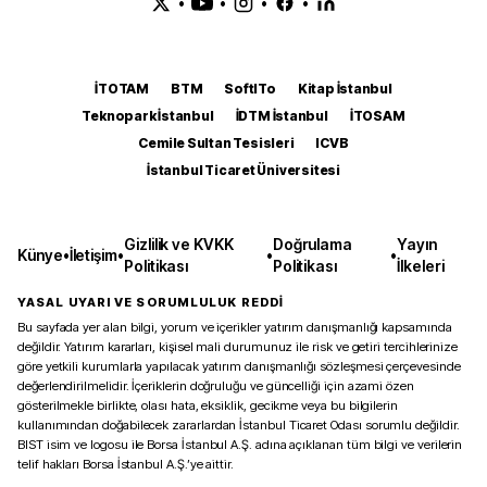
•
•
•
•
İTOTAM
BTM
SoftITo
Kitap İstanbul
Teknopark İstanbul
İDTM İstanbul
İTOSAM
Cemile Sultan Tesisleri
ICVB
İstanbul Ticaret Üniversitesi
Gizlilik ve KVKK
Doğrulama
Yayın
Künye
•
İletişim
•
•
•
Politikası
Politikası
İlkeleri
YASAL UYARI VE SORUMLULUK REDDİ
Bu sayfada yer alan bilgi, yorum ve içerikler yatırım danışmanlığı kapsamında
değildir. Yatırım kararları, kişisel mali durumunuz ile risk ve getiri tercihlerinize
göre yetkili kurumlarla yapılacak yatırım danışmanlığı sözleşmesi çerçevesinde
değerlendirilmelidir. İçeriklerin doğruluğu ve güncelliği için azami özen
gösterilmekle birlikte, olası hata, eksiklik, gecikme veya bu bilgilerin
kullanımından doğabilecek zararlardan İstanbul Ticaret Odası sorumlu değildir.
BIST isim ve logosu ile Borsa İstanbul A.Ş. adına açıklanan tüm bilgi ve verilerin
telif hakları Borsa İstanbul A.Ş.’ye aittir.