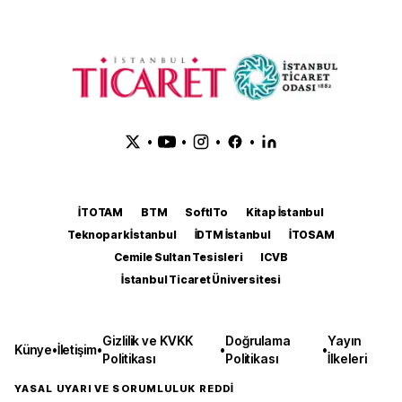
•
•
•
•
İTOTAM
BTM
SoftITo
Kitap İstanbul
Teknopark İstanbul
İDTM İstanbul
İTOSAM
Cemile Sultan Tesisleri
ICVB
İstanbul Ticaret Üniversitesi
Gizlilik ve KVKK
Doğrulama
Yayın
Künye
•
İletişim
•
•
•
Politikası
Politikası
İlkeleri
YASAL UYARI VE SORUMLULUK REDDİ