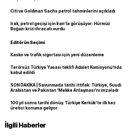
Citi ve Goldman Sachs petrol tahminlerini açıkladı
Irak, petrol geçişi için İran’la görüşüyor: Hürmüz
Boğazı krizi ihracatı vurdu
Editörün Seçimi
Kasko ve trafik sigortası için yeni düzenleme
Terörsüz Türkiye Yasası teklifi Adalet Komisyonu’nda
kabul edildi
SON DAKİKA | Savunmada tarihi ittifak: Türkiye, Suudi
Arabistan ve Pakistan 'Mekke Anlaşması'nı imzaladı
100 yıl sonra tarihi dönüş: Türkiye Kerkük’te ilk kez
üretici konuma geliyor
İlgili Haberler