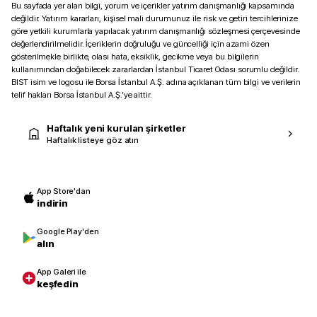
Bu sayfada yer alan bilgi, yorum ve içerikler yatırım danışmanlığı kapsamında
değildir. Yatırım kararları, kişisel mali durumunuz ile risk ve getiri tercihlerinize
göre yetkili kurumlarla yapılacak yatırım danışmanlığı sözleşmesi çerçevesinde
değerlendirilmelidir. İçeriklerin doğruluğu ve güncelliği için azami özen
gösterilmekle birlikte, olası hata, eksiklik, gecikme veya bu bilgilerin
kullanımından doğabilecek zararlardan İstanbul Ticaret Odası sorumlu değildir.
BIST isim ve logosu ile Borsa İstanbul A.Ş. adına açıklanan tüm bilgi ve verilerin
telif hakları Borsa İstanbul A.Ş.’ye aittir.
Haftalık yeni kurulan şirketler
Haftalık listeye göz atın
App Store'dan
indirin
Google Play'den
alın
App Galeri ile
keşfedin