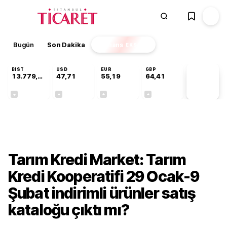
Bugün
Son Dakika
Finans
EKSTRA
BIST
USD
EUR
GBP
13.779,39
47,71
55,19
64,41
PİYASA
VERİLERİ
-0,14%
+0,18%
+0,32%
+0,38%
Gündem
Tarım Kredi Market: Tarım
Kredi Kooperatifi 29 Ocak-9
Şubat indirimli ürünler satış
kataloğu çıktı mı?