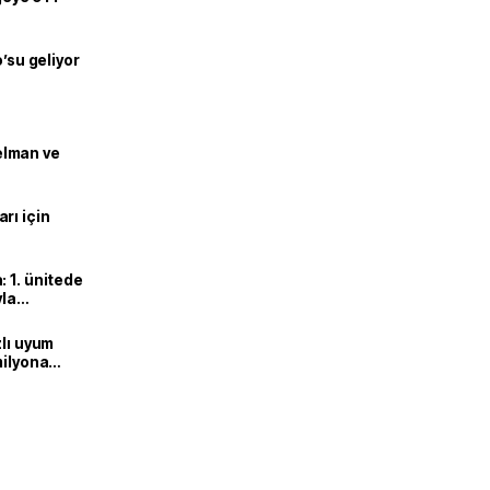
o’su geliyor
lman ve
rı için
 1. ünitede
yla
zlı uyum
milyona