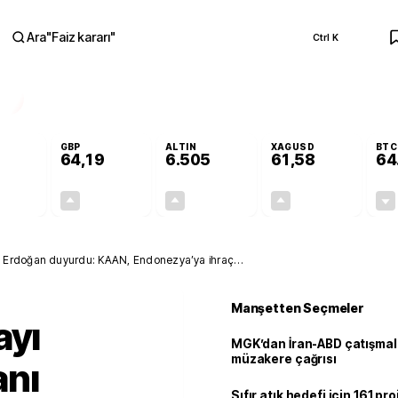
Ara
"
Faiz kararı
"
Ctrl K
RA
GBP
ALTIN
XAGUSD
BTC
64,19
6.505
61,58
64
-0,06%
+0,03%
+0,19%
+0,13%
-0,03
0,02
12,57
0,08
ı Erdoğan duyurdu: KAAN, Endonezya’ya ihraç
Manşetten Seçmeler
ayı
MGK’dan İran-ABD çatışmala
müzakere çağrısı
nı
Sıfır atık hedefi için 161 pr