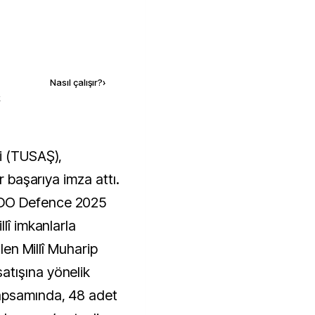
Kaynak ekle
Nasıl çalışır?
›
k
r başarıya imza attı.
NDO Defence 2025
lî imkanlarla
ilen Millî Muharip
tışına yönelik
apsamında, 48 adet