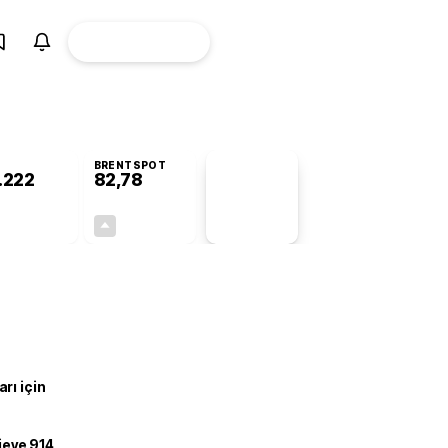
ÜYE
CANLI BORSA
Girişi
BRENTSPOT
.222
82,78
PİYASA
VERİLERİ
-0,75%
+4,90%
+0,00
3,87
rı için
ojeye 914