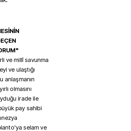
ak."
ESİNİN
GEÇEN
YORUM"
i ve millî savunma
yi ve ulaştığı
bu anlaşmanın
ırlı olmasını
yduğu irade ile
üyük pay sahibi
donezya
anto’ya selam ve