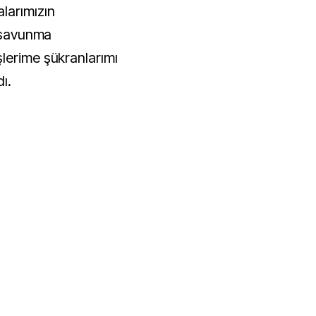
larımızın
, savunma
lerime şükranlarımı
llandı.