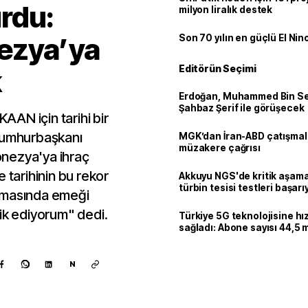
rdu:
milyon liralık destek
ezya’ya
Son 70 yılın en güçlü El Nin
Editörün Seçimi
k
Erdoğan, Muhammed Bin Se
Şahbaz Şerif ile görüşecek
KAAN için tarihi bir
 Cumhurbaşkanı
MGK’dan İran-ABD çatışmala
müzakere çağrısı
nezya'ya ihraç
 tarihinin bu rekor
Akkuyu NGS'de kritik aşama:
türbin tesisi testleri başarı
nmasında emeği
tamamlandı
ik ediyorum" dedi.
Türkiye 5G teknolojisine hı
sağladı: Abone sayısı 44,5 
ulaştı
N