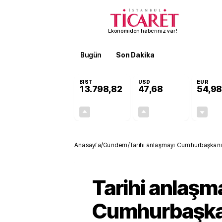
Ekonomiden haberiniz var!
Bugün
Son Dakika
Finans
EKST
BIST
USD
EUR
13.798,82
47,68
54,98
+0,70%
+0,11%
95,68
0,05
Anasayfa
/
Gündem
/
Tarihi anlaşmayı Cumhurbaşkan
edilecek
Tarihi anlaşm
Cumhurbaşka