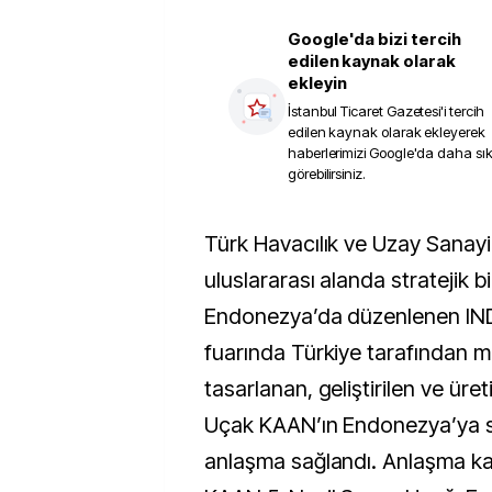
Google'da bizi tercih
edilen kaynak olarak
ekleyin
İstanbul Ticaret Gazetesi
'i tercih
edilen kaynak olarak ekleyerek
haberlerimizi Google'da daha sı
görebilirsiniz.
Türk Havacılık ve Uzay Sanayii (TUSAŞ),
uluslararası alanda stratejik bi
Endonezya’da düzenlenen I
fuarında Türkiye tarafından mil
tasarlanan, geliştirilen ve üret
Uçak KAAN’ın Endonezya’ya sa
anlaşma sağlandı. Anlaşma k