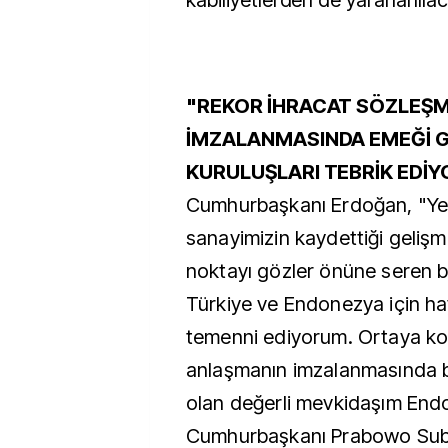
kabiliyetlerden de yararlanılac
"REKOR İHRACAT SÖZLEŞM
İMZALANMASINDA EMEĞİ 
KURULUŞLARI TEBRİK EDİ
Cumhurbaşkanı Erdoğan, "Yerl
sanayimizin kaydettiği gelişme
noktayı gözler önüne seren 
Türkiye ve Endonezya için hay
temenni ediyorum. Ortaya ko
anlaşmanın imzalanmasında b
olan değerli mevkidaşım En
Cumhurbaşkanı Prabowo Subi