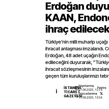
Erdoğan duyu
KAAN, Endon
ihraç edilece
Türkiye'nin milli muharip uçağı 
ihracat anlaşması imzalandı.
Erdoğan, 48 adet uçağın Endo
edileceğini duyurarak, "Türkiye
ihracat sözleşmesinin imzala
geçen tüm kuruluşlarımızı tebr
Yayınlanma
İSTANBUL
Paylaş
11.06.2025, 12:19
İ
TICARET
Güncellenme
GAZETESI
11.06.2025, 13:34