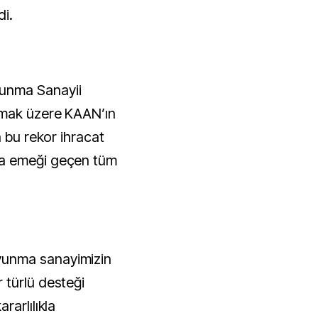
di.
unma Sanayii
lmak üzere KAAN’ın
n bu rekor ihracat
da emeği geçen tüm
unma sanayimizin
 türlü desteği
rarlılıkla