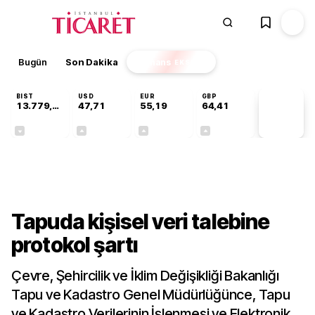
Bugün
Son Dakika
Finans
EKSTRA
BIST
USD
EUR
GBP
13.779,39
47,71
55,19
64,41
PİYASA
VERİLERİ
-0,14%
+0,18%
+0,32%
+0,38%
Gündem
Tapuda kişisel veri talebine
protokol şartı
Çevre, Şehircilik ve İklim Değişikliği Bakanlığı
Tapu ve Kadastro Genel Müdürlüğünce, Tapu
ve Kadastro Verilerinin İşlenmesi ve Elektronik