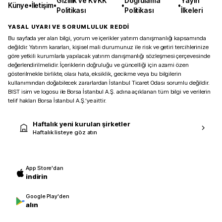
Gizlilik ve KVKK
Doğrulama
Yayın
Künye
•
İletişim
•
•
•
Politikası
Politikası
İlkeleri
YASAL UYARI VE SORUMLULUK REDDİ
Bu sayfada yer alan bilgi, yorum ve içerikler yatırım danışmanlığı kapsamında
değildir. Yatırım kararları, kişisel mali durumunuz ile risk ve getiri tercihlerinize
göre yetkili kurumlarla yapılacak yatırım danışmanlığı sözleşmesi çerçevesinde
değerlendirilmelidir. İçeriklerin doğruluğu ve güncelliği için azami özen
gösterilmekle birlikte, olası hata, eksiklik, gecikme veya bu bilgilerin
kullanımından doğabilecek zararlardan İstanbul Ticaret Odası sorumlu değildir.
BIST isim ve logosu ile Borsa İstanbul A.Ş. adına açıklanan tüm bilgi ve verilerin
telif hakları Borsa İstanbul A.Ş.’ye aittir.
Haftalık yeni kurulan şirketler
Haftalık listeye göz atın
App Store'dan
indirin
Google Play'den
alın