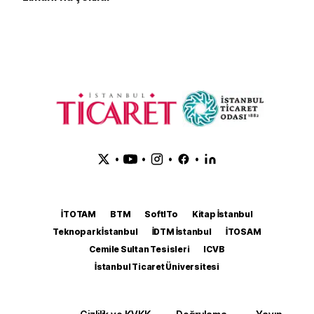
•
•
•
•
İTOTAM
BTM
SoftITo
Kitap İstanbul
Teknopark İstanbul
İDTM İstanbul
İTOSAM
Cemile Sultan Tesisleri
ICVB
İstanbul Ticaret Üniversitesi