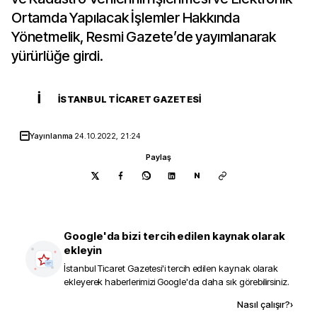
Ortamda Yapılacak İşlemler Hakkında
Yönetmelik, Resmi Gazete’de yayımlanarak
yürürlüğe girdi.
İ
İSTANBUL TICARET GAZETESI
Yayınlanma
24.10.2022, 21:24
Paylaş
N
Google'da bizi tercih edilen kaynak olarak
ekleyin
İstanbul Ticaret Gazetesi
'i tercih edilen kaynak olarak
ekleyerek haberlerimizi Google'da daha sık görebilirsiniz.
Kaynak ekle
Nasıl çalışır?
›