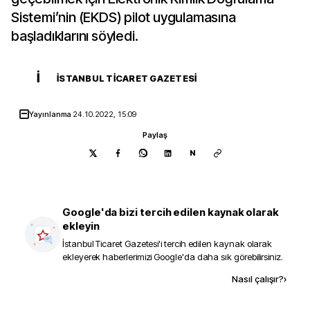
Sistemi’nin (EKDS) pilot uygulamasına
başladıklarını söyledi.
İ
İSTANBUL TICARET GAZETESI
Yayınlanma
24.10.2022, 15:09
Paylaş
N
Google'da bizi tercih edilen kaynak olarak
ekleyin
İstanbul Ticaret Gazetesi
'i tercih edilen kaynak olarak
ekleyerek haberlerimizi Google'da daha sık görebilirsiniz.
Kaynak ekle
Nasıl çalışır?
›