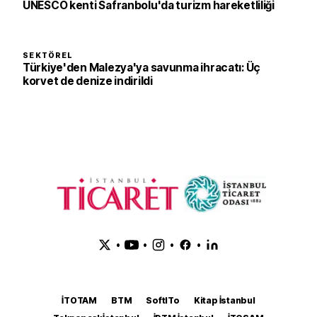
UNESCO kenti Safranbolu'da turizm hareketliliği
SEKTÖREL
Türkiye'den Malezya'ya savunma ihracatı: Üç
korvet de denize indirildi
•
•
•
•
İTOTAM
BTM
SoftITo
Kitap İstanbul