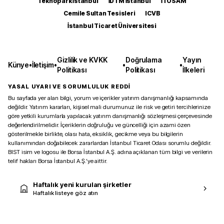
Teknopark İstanbul
İDTM İstanbul
İTOSAM
Cemile Sultan Tesisleri
ICVB
İstanbul Ticaret Üniversitesi
Gizlilik ve KVKK
Doğrulama
Yayın
Künye
•
İletişim
•
•
•
Politikası
Politikası
İlkeleri
YASAL UYARI VE SORUMLULUK REDDİ
Bu sayfada yer alan bilgi, yorum ve içerikler yatırım danışmanlığı kapsamında
değildir. Yatırım kararları, kişisel mali durumunuz ile risk ve getiri tercihlerinize
göre yetkili kurumlarla yapılacak yatırım danışmanlığı sözleşmesi çerçevesinde
değerlendirilmelidir. İçeriklerin doğruluğu ve güncelliği için azami özen
gösterilmekle birlikte, olası hata, eksiklik, gecikme veya bu bilgilerin
kullanımından doğabilecek zararlardan İstanbul Ticaret Odası sorumlu değildir.
BIST isim ve logosu ile Borsa İstanbul A.Ş. adına açıklanan tüm bilgi ve verilerin
telif hakları Borsa İstanbul A.Ş.’ye aittir.
Haftalık yeni kurulan şirketler
Haftalık listeye göz atın