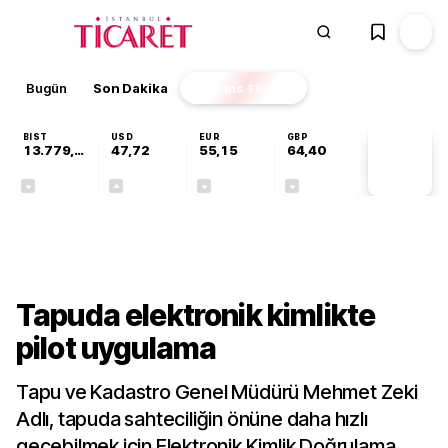
Bugün
Son Dakika
Finans
EKSTRA
BIST
USD
EUR
GBP
13.779,39
47,72
55,15
64,40
PİYASA
VERİLERİ
-0,14%
+0,01%
-0,07%
-0,02%
Sektörel
Tapuda elektronik kimlikte
pilot uygulama
Tapu ve Kadastro Genel Müdürü Mehmet Zeki
Adlı, tapuda sahteciliğin önüne daha hızlı
geçebilmek için Elektronik Kimlik Doğrulama