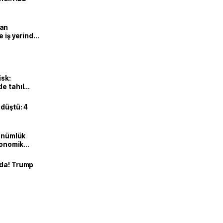
man
e iş yerinde
isk:
e tahıl
 düştü: 4
dönümlük
ekonomik
nda! Trump