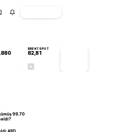
ÜYE
CANLI BORSA
Girişi
BRENTSPOT
.880
82,81
PİYASA
VERİLERİ
+0,55%
+0,04%
+0,00
0,03
 gümüş 99.70
seldi?
eldi: ABD