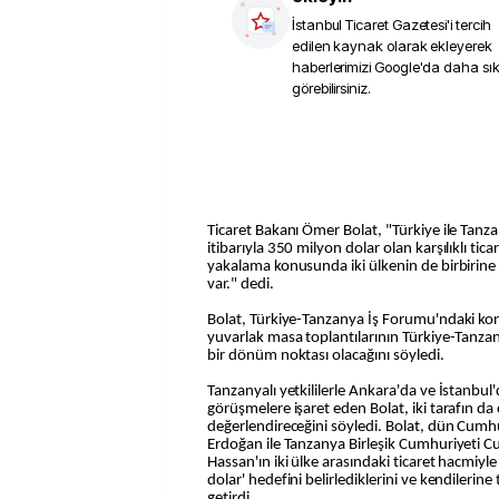
İstanbul Ticaret Gazetesi
'i tercih
edilen kaynak olarak ekleyerek
haberlerimizi Google'da daha sı
görebilirsiniz.
Ticaret Bakanı Ömer Bolat, "Türkiye ile Tanz
itibarıyla 350 milyon dolar olan karşılıklı tic
yakalama konusunda iki ülkenin de birbirine
var." dedi.
Bolat, Türkiye-Tanzanya İş Forumu'ndaki k
yuvarlak masa toplantılarının Türkiye-Tanzanya
bir dönüm noktası olacağını söyledi.
Tanzanyalı yetkililerle Ankara'da ve İstanbul'
görüşmelere işaret eden Bolat, iki tarafın da 
değerlendireceğini söyledi. Bolat, dün Cum
Erdoğan ile Tanzanya Birleşik Cumhuriyeti
Hassan'ın iki ülke arasındaki ticaret hacmiyle il
dolar' hedefini belirlediklerini ve kendilerine 
getirdi.