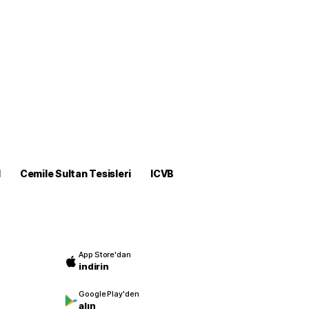
M
Cemile Sultan Tesisleri
ICVB
App Store'dan
indirin
Google Play'den
alın