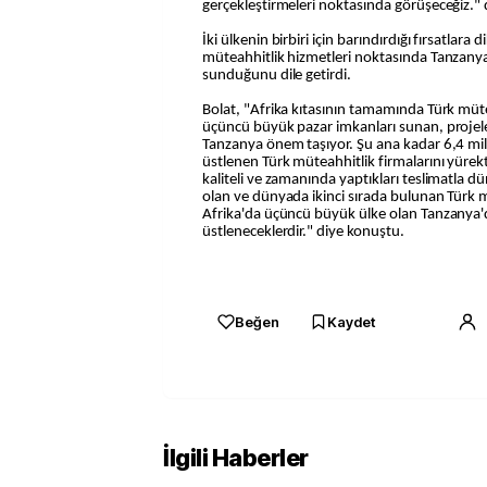
gerçekleştirmeleri noktasında görüşeceğiz." 
İki ülkenin birbiri için barındırdığı fırsatlara 
müteahhitlik hizmetleri noktasında Tanzanya'
sunduğunu dile getirdi.
Bolat, "Afrika kıtasının tamamında Türk mütea
üçüncü büyük pazar imkanları sunan, projele
Tanzanya önem taşıyor. Şu ana kadar 6,4 mily
üstlenen Türk müteahhitlik firmalarını yürek
kaliteli ve zamanında yaptıkları teslimatla d
olan ve dünyada ikinci sırada bulunan Türk m
Afrika'da üçüncü büyük ülke olan Tanzanya'd
üstleneceklerdir." diye konuştu.
Beğen
Kaydet
İlgili Haberler