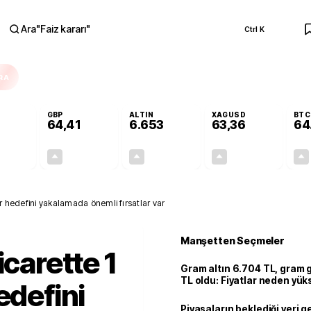
Ara
"
Faiz kararı
"
Ctrl K
RA
GBP
ALTIN
XAGUSD
BTC
64,41
6.653
63,36
64
+0,32%
+0,37%
+2,47%
+3,02%
0,18
0,24
160,32
1,86
ar hedefini yakalamada önemli fırsatlar var
Manşetten Seçmeler
icarette 1
Gram altın 6.704 TL, gram
TL oldu: Fiyatlar neden yük
edefini
Piyasaların beklediği veri g