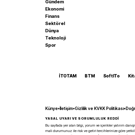
Gündem
Ekonomi
Finans
Sektörel
Dünya
Teknoloji
Spor
İTOTAM
BTM
SoftITo
Kit
Künye
•
İletişim
•
Gizlilik ve KVKK Politikası
•
Doğr
YASAL UYARI VE SORUMLULUK REDDİ
Bu sayfada yer alan bilgi, yorum ve içerikler yatırım danışm
mali durumunuz ile risk ve getiri tercihlerinize göre yetk