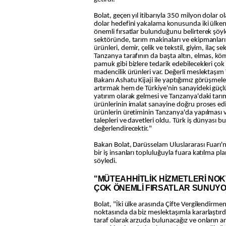
Bolat, geçen yıl itibarıyla 350 milyon dolar ola
dolar hedefini yakalama konusunda iki ülken
önemli fırsatlar bulunduğunu belirterek şöyle
sektöründe, tarım makinaları ve ekipmanlar
ürünleri, demir, çelik ve tekstil, giyim, ilaç
Tanzanya tarafının da başta altın, elmas, köm
pamuk gibi bizlere tedarik edebilecekleri çok
madencilik ürünleri var. Değerli meslektaşım
Bakanı Ashatu Kijaji ile yaptığımız görüşmeler
artırmak hem de Türkiye'nin sanayideki güçl
yatırım olarak gelmesi ve Tanzanya'daki tarı
ürünlerinin imalat sanayine doğru proses ed
ürünlerin üretiminin Tanzanya'da yapılması 
talepleri ve davetleri oldu. Türk iş dünyası bu
değerlendirecektir."
Bakan Bolat, Darüsselam Uluslararası Fuarı'
bir iş insanları topluluğuyla fuara katılma pl
söyledi.
"MÜTEAHHİTLİK HİZMETLERİ NO
ÇOK ÖNEMLİ FIRSATLAR SUNUY
Bolat, "İki ülke arasında Çifte Vergilendirm
noktasında da biz meslektaşımla kararlaştırdı
taraf olarak arzuda bulunacağız ve onların a