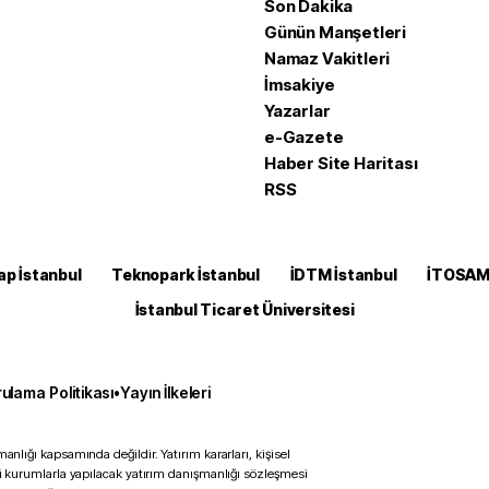
Son Dakika
Günün Manşetleri
Namaz Vakitleri
İmsakiye
Yazarlar
e-Gazete
Haber Site Haritası
RSS
ap İstanbul
Teknopark İstanbul
İDTM İstanbul
İTOSA
İstanbul Ticaret Üniversitesi
ulama Politikası
•
Yayın İlkeleri
anlığı kapsamında değildir. Yatırım kararları, kişisel
ili kurumlarla yapılacak yatırım danışmanlığı sözleşmesi