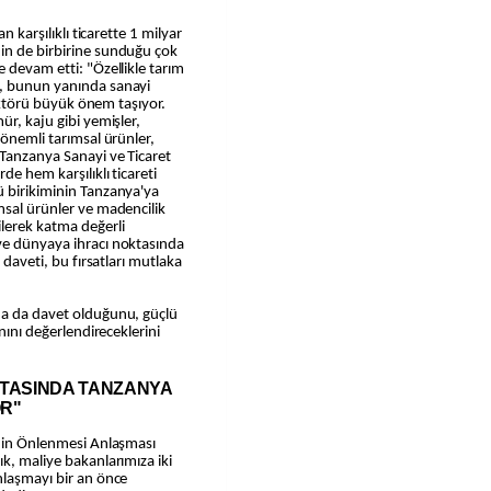
n karşılıklı ticarette 1 milyar
in de birbirine sunduğu çok
 devam etti: "Özellikle tarım
ı, bunun yanında sanayi
 sektörü büyük önem taşıyor.
ür, kaju gibi yemişler,
 önemli tarımsal ürünler,
 Tanzanya Sanayi ve Ticaret
de hem karşılıklı ticareti
ü birikiminin Tanzanya'ya
msal ürünler ve madencilik
ilerek katma değerli
ve dünyaya ihracı noktasında
 daveti, bu fırsatları mutlaka
na da davet olduğunu, güçlü
anını değerlendireceklerini
KTASINDA TANZANYA
OR"
enin Önlenmesi Anlaşması
k, maliye bakanlarımıza iki
nlaşmayı bir an önce