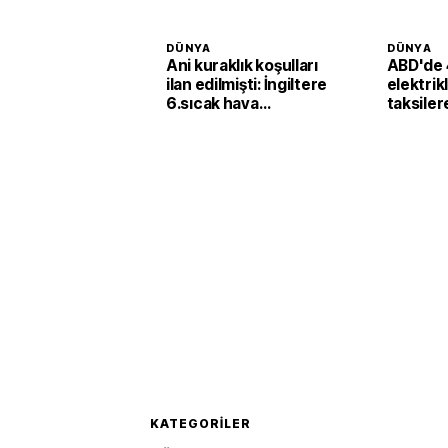
DÜNYA
DÜNYA
Ani kuraklık koşulları
ABD'de 
ilan edilmişti: İngiltere
elektrik
6.sıcak hava
taksiler
dalgasının etkisine
yatırımı
girecek
KATEGORILER