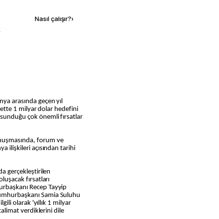
Nasıl çalışır?
›
k
anya arasında geçen yıl
arette 1 milyar dolar hedefini
 sunduğu çok önemli fırsatlar
onuşmasında, forum ve
 ilişkileri açısından tarihi
da gerçekleştirilen
oluşacak fırsatları
hurbaşkanı Recep Tayyip
 Cumhurbaşkanı Samia Suluhu
gili olarak 'yıllık 1 milyar
talimat verdiklerini dile