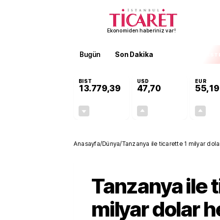
Ekonomiden haberiniz var!
Bugün
Son Dakika
Finans
EKST
BIST
USD
EUR
13.779,39
47,70
55,19
-0,14%
+0,15%
-19,42
0,07
Anasayfa
/
Dünya
/
Tanzanya ile ticarette 1 milyar dol
Tanzanya ile t
milyar dolar h