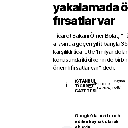
yakalamada ö
fırsatlar var
Ticaret Bakanı Ömer Bolat, "T
arasında geçen yıl itibarıyla 3
karşılıklı ticarette 1 milyar do
konusunda iki ülkenin de birb
önemli fırsatlar var" dedi.
İSTANBUL
Paylaş
Yayınlanma
İ
TICARET
19.04.2024, 15:13
GAZETESI
Google'da bizi tercih
edilen kaynak olarak
ekleyin