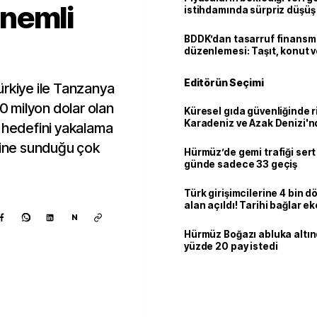
nemli
istihdamında sürpriz düşüş
BDDK’dan tasarruf finans
düzenlemesi: Taşıt, konut v
limitler değişti
Editörün Seçimi
ürkiye ile Tanzanya
50 milyon dolar olan
Küresel gıda güvenliğinde r
Karadeniz ve Azak Denizi'nd
lar hedefini yakalama
trafiği sekteye uğradı
irine sunduğu çok
Hürmüz’de gemi trafiği sert
günde sadece 33 geçiş
Türk girişimcilerine 4 bin 
alan açıldı! Tarihi bağlar 
ortaklığa dönüşüyor
N
Hürmüz Boğazı abluka altı
yüzde 20 pay istedi
Kaynak ekle