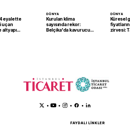
DÜNYA
DÜNYA
4 eyalette
Kurulan klima
Küresel 
li uçan
sayısında rekor:
fiyatların
e altyapı
Belçika'da kavurucu
zirvesi: 
sıcaklar klima
fiyatları
satışlarını artırdı
yukarı ta
•
•
•
•
FAYDALI LINKLER