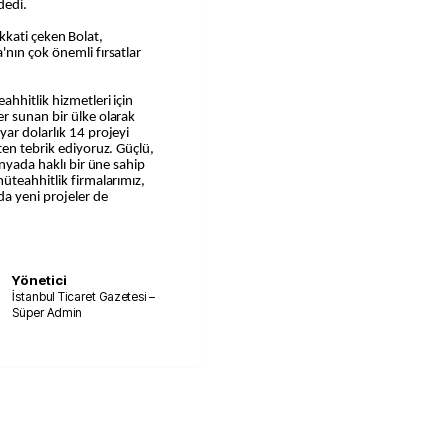
dedi.
dikkati çeken Bolat,
nın çok önemli fırsatlar
hhitlik hizmetleri için
r sunan bir ülke olarak
ar dolarlık 14 projeyi
ten tebrik ediyoruz. Güçlü,
ünyada haklı bir üne sahip
üteahhitlik firmalarımız,
a yeni projeler de
Yönetici
İstanbul Ticaret Gazetesi –
Süper Admin