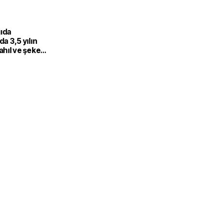
gıda
da 3,5 yılın
Tahıl ve şeker
 endeksi
şıdı