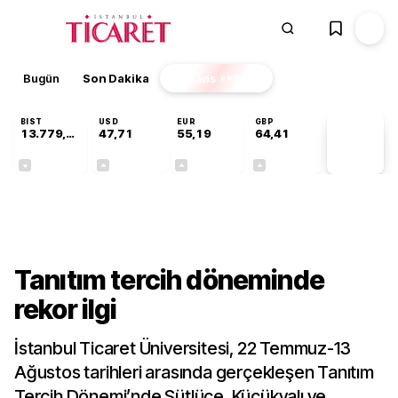
Bugün
Son Dakika
Finans
EKSTRA
BIST
USD
EUR
GBP
13.779,39
47,71
55,19
64,41
PİYASA
VERİLERİ
-0,14%
+0,18%
+0,32%
+0,38%
Gündem
Tanıtım tercih döneminde
rekor ilgi
İstanbul Ticaret Üniversitesi, 22 Temmuz-13
Ağustos tarihleri arasında gerçekleşen Tanıtım
Tercih Dönemi’nde Sütlüce, Küçükyalı ve