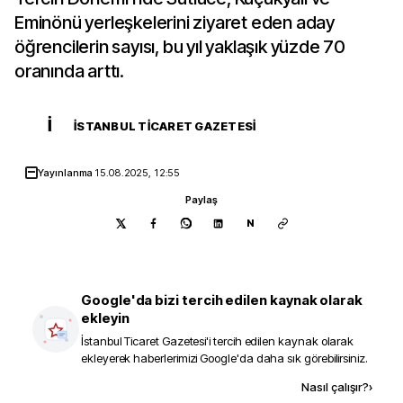
Eminönü yerleşkelerini ziyaret eden aday
öğrencilerin sayısı, bu yıl yaklaşık yüzde 70
oranında arttı.
İ
İSTANBUL TICARET GAZETESI
Yayınlanma
15.08.2025, 12:55
Paylaş
N
Google'da bizi tercih edilen kaynak olarak
ekleyin
İstanbul Ticaret Gazetesi
'i tercih edilen kaynak olarak
ekleyerek haberlerimizi Google'da daha sık görebilirsiniz.
Kaynak ekle
Nasıl çalışır?
›