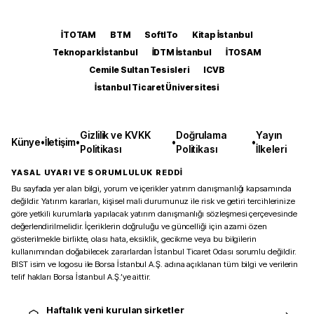
İTOTAM
BTM
SoftITo
Kitap İstanbul
Teknopark İstanbul
İDTM İstanbul
İTOSAM
Cemile Sultan Tesisleri
ICVB
İstanbul Ticaret Üniversitesi
Gizlilik ve KVKK
Doğrulama
Yayın
Künye
•
İletişim
•
•
•
Politikası
Politikası
İlkeleri
YASAL UYARI VE SORUMLULUK REDDİ
Bu sayfada yer alan bilgi, yorum ve içerikler yatırım danışmanlığı kapsamında
değildir. Yatırım kararları, kişisel mali durumunuz ile risk ve getiri tercihlerinize
göre yetkili kurumlarla yapılacak yatırım danışmanlığı sözleşmesi çerçevesinde
değerlendirilmelidir. İçeriklerin doğruluğu ve güncelliği için azami özen
gösterilmekle birlikte, olası hata, eksiklik, gecikme veya bu bilgilerin
kullanımından doğabilecek zararlardan İstanbul Ticaret Odası sorumlu değildir.
BIST isim ve logosu ile Borsa İstanbul A.Ş. adına açıklanan tüm bilgi ve verilerin
telif hakları Borsa İstanbul A.Ş.’ye aittir.
Haftalık yeni kurulan şirketler