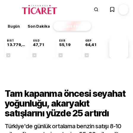
Bugün
Son Dakika
Finans
EKSTRA
BIST
USD
EUR
GBP
13.779,39
47,71
55,19
64,41
PİYASA
VERİLERİ
-0,14%
+0,18%
+0,32%
+0,38%
Gündem
Tam kapanma öncesi seyahat
yoğunluğu, akaryakıt
satışlarını yüzde 25 artırdı
Türkiye'de günlük ortalama benzin satışı 8-10