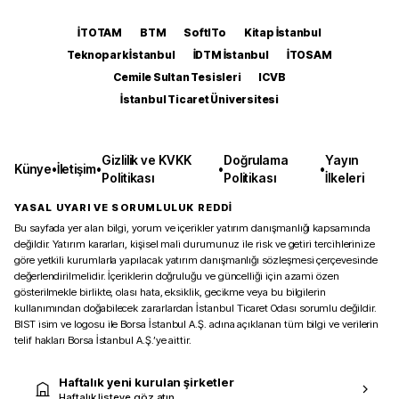
İTOTAM
BTM
SoftITo
Kitap İstanbul
Teknopark İstanbul
İDTM İstanbul
İTOSAM
Cemile Sultan Tesisleri
ICVB
İstanbul Ticaret Üniversitesi
Gizlilik ve KVKK
Doğrulama
Yayın
Künye
•
İletişim
•
•
•
Politikası
Politikası
İlkeleri
YASAL UYARI VE SORUMLULUK REDDİ
Bu sayfada yer alan bilgi, yorum ve içerikler yatırım danışmanlığı kapsamında
değildir. Yatırım kararları, kişisel mali durumunuz ile risk ve getiri tercihlerinize
göre yetkili kurumlarla yapılacak yatırım danışmanlığı sözleşmesi çerçevesinde
değerlendirilmelidir. İçeriklerin doğruluğu ve güncelliği için azami özen
gösterilmekle birlikte, olası hata, eksiklik, gecikme veya bu bilgilerin
kullanımından doğabilecek zararlardan İstanbul Ticaret Odası sorumlu değildir.
BIST isim ve logosu ile Borsa İstanbul A.Ş. adına açıklanan tüm bilgi ve verilerin
telif hakları Borsa İstanbul A.Ş.’ye aittir.
Haftalık yeni kurulan şirketler
Haftalık listeye göz atın