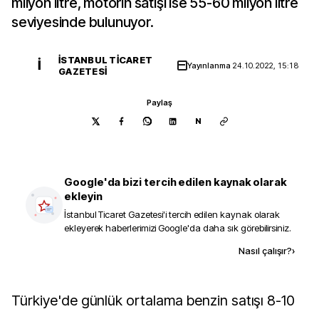
milyon litre, motorin satışı ise 55-60 milyon litre
seviyesinde bulunuyor.
İSTANBUL TICARET
İ
Yayınlanma
24.10.2022, 15:18
GAZETESI
Paylaş
N
Google'da bizi tercih edilen kaynak olarak
ekleyin
İstanbul Ticaret Gazetesi
'i tercih edilen kaynak olarak
ekleyerek haberlerimizi Google'da daha sık görebilirsiniz.
Kaynak ekle
Nasıl çalışır?
›
Türkiye'de günlük ortalama benzin satışı 8-10