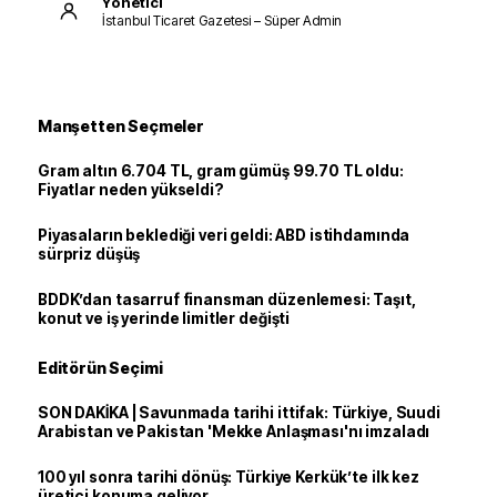
Yönetici
İstanbul Ticaret Gazetesi – Süper Admin
Manşetten Seçmeler
Gram altın 6.704 TL, gram gümüş 99.70 TL oldu:
Fiyatlar neden yükseldi?
Piyasaların beklediği veri geldi: ABD istihdamında
sürpriz düşüş
BDDK’dan tasarruf finansman düzenlemesi: Taşıt,
konut ve iş yerinde limitler değişti
Editörün Seçimi
SON DAKİKA | Savunmada tarihi ittifak: Türkiye, Suudi
Arabistan ve Pakistan 'Mekke Anlaşması'nı imzaladı
100 yıl sonra tarihi dönüş: Türkiye Kerkük’te ilk kez
üretici konuma geliyor