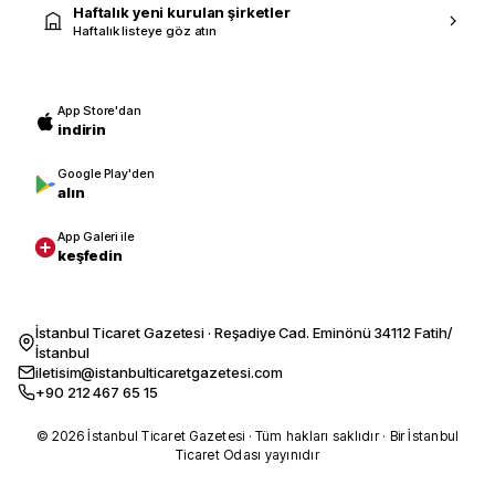
Haftalık yeni kurulan şirketler
Haftalık listeye göz atın
App Store'dan
indirin
Google Play'den
alın
App Galeri ile
keşfedin
İstanbul Ticaret Gazetesi · Reşadiye Cad. Eminönü 34112 Fatih/
İstanbul
iletisim@istanbulticaretgazetesi.com
+90 212 467 65 15
© 2026 İstanbul Ticaret Gazetesi · Tüm hakları saklıdır · Bir İstanbul
Ticaret Odası yayınıdır