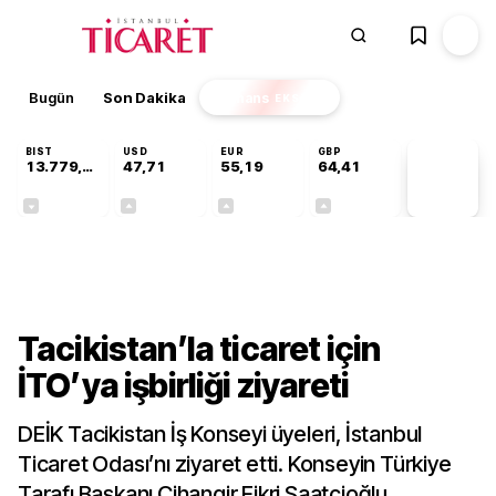
Bugün
Son Dakika
Finans
EKSTRA
BIST
USD
EUR
GBP
13.779,39
47,71
55,19
64,41
PİYASA
VERİLERİ
-0,14%
+0,18%
+0,32%
+0,38%
Dünya
Tacikistan’la ticaret için
İTO’ya işbirliği ziyareti
DEİK Tacikistan İş Konseyi üyeleri, İstanbul
Ticaret Odası’nı ziyaret etti. Konseyin Türkiye
Tarafı Başkanı Cihangir Fikri Saatçioğlu