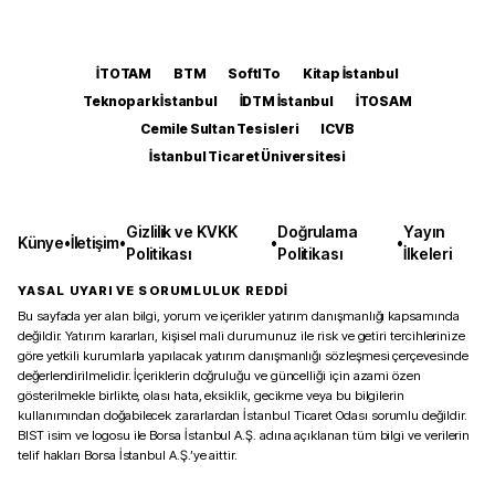
İTOTAM
BTM
SoftITo
Kitap İstanbul
Teknopark İstanbul
İDTM İstanbul
İTOSAM
Cemile Sultan Tesisleri
ICVB
İstanbul Ticaret Üniversitesi
Gizlilik ve KVKK
Doğrulama
Yayın
Künye
•
İletişim
•
•
•
Politikası
Politikası
İlkeleri
YASAL UYARI VE SORUMLULUK REDDİ
Bu sayfada yer alan bilgi, yorum ve içerikler yatırım danışmanlığı kapsamında
değildir. Yatırım kararları, kişisel mali durumunuz ile risk ve getiri tercihlerinize
göre yetkili kurumlarla yapılacak yatırım danışmanlığı sözleşmesi çerçevesinde
değerlendirilmelidir. İçeriklerin doğruluğu ve güncelliği için azami özen
gösterilmekle birlikte, olası hata, eksiklik, gecikme veya bu bilgilerin
kullanımından doğabilecek zararlardan İstanbul Ticaret Odası sorumlu değildir.
BIST isim ve logosu ile Borsa İstanbul A.Ş. adına açıklanan tüm bilgi ve verilerin
telif hakları Borsa İstanbul A.Ş.’ye aittir.