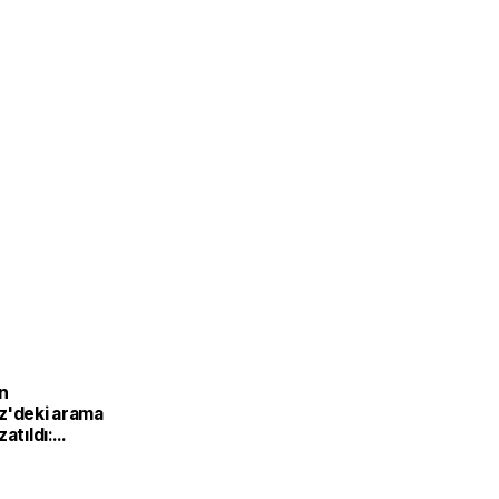
n
z'deki arama
atıldı:
çıklarında
er sürecek