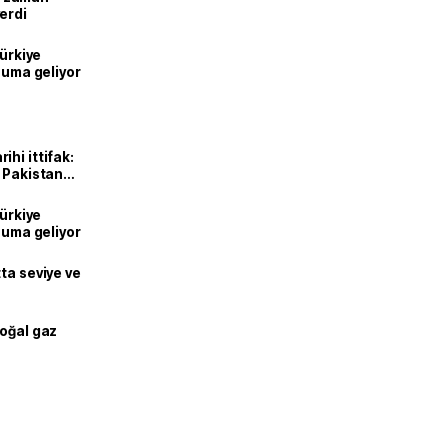
erdi
Türkiye
onuma geliyor
hi ittifak:
e Pakistan
dı
Türkiye
onuma geliyor
ta seviye ve
doğal gaz