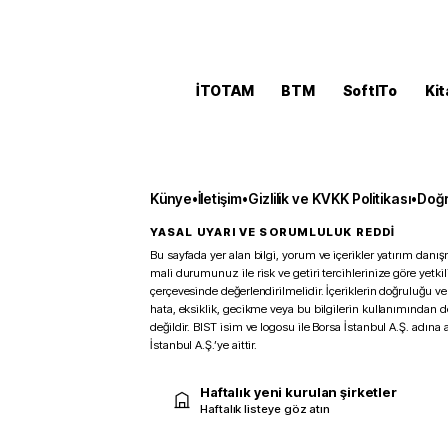
İTOTAM
BTM
SoftITo
Kit
Künye
•
İletişim
•
Gizlilik ve KVKK Politikası
•
Doğr
YASAL UYARI VE SORUMLULUK REDDİ
Bu sayfada yer alan bilgi, yorum ve içerikler yatırım danışm
mali durumunuz ile risk ve getiri tercihlerinize göre yetk
çerçevesinde değerlendirilmelidir. İçeriklerin doğruluğu ve
hata, eksiklik, gecikme veya bu bilgilerin kullanımından 
değildir. BIST isim ve logosu ile Borsa İstanbul A.Ş. adına a
İstanbul A.Ş.’ye aittir.
Haftalık yeni kurulan şirketler
Haftalık listeye göz atın