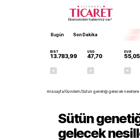
Ekonomiden haberiniz var!
Bugün
Son Dakika
Finans
EKST
BIST
USD
EUR
13.783,99
47,70
55,05
-0,11%
+0,17%
-14,83
0,08
Anasayfa
/
Gündem
/
Sütün genetiği gelecek nesillere
Sütün genetiğ
gelecek nesil