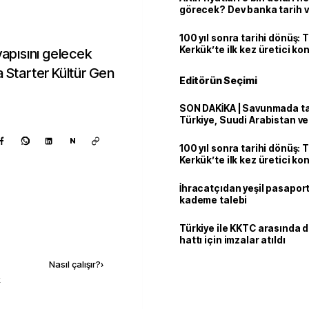
görecek? Dev banka tarih v
100 yıl sonra tarihi dönüş: 
Kerkük’te ilk kez üretici k
yapısını gelecek
a Starter Kültür Gen
Editörün Seçimi
SON DAKİKA | Savunmada tari
Türkiye, Suudi Arabistan v
'Mekke Anlaşması'nı imzala
N
100 yıl sonra tarihi dönüş: 
Kerkük’te ilk kez üretici k
İhracatçıdan yeşil pasaport
kademe talebi
Türkiye ile KKTC arasında 
Kaynak ekle
hattı için imzalar atıldı
Nasıl çalışır?
›
k