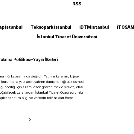
RSS
ap İstanbul
Teknopark İstanbul
İDTM İstanbul
İTOSA
İstanbul Ticaret Üniversitesi
ulama Politikası
•
Yayın İlkeleri
anlığı kapsamında değildir. Yatırım kararları, kişisel
ili kurumlarla yapılacak yatırım danışmanlığı sözleşmesi
 güncelliği için azami özen gösterilmekle birlikte, olası
doğabilecek zararlardan İstanbul Ticaret Odası sorumlu
çıklanan tüm bilgi ve verilerin telif hakları Borsa