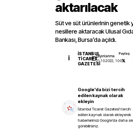
aktarılacak
Süt ve süt ürünlerinin genetik 
nesillere aktaracak Ulusal Gıd
Bankası, Bursa’da açıldı.
İSTANBUL
Paylaş
Yayınlanma
İ
TICARET
21.10.2022, 10:05
GAZETESI
Google'da bizi tercih
edilen kaynak olarak
ekleyin
İstanbul Ticaret Gazetesi
'i tercih
edilen kaynak olarak ekleyerek
haberlerimizi Google'da daha sı
görebilirsiniz.