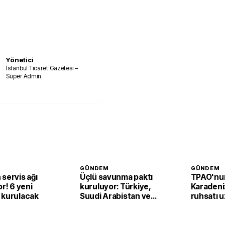
Yönetici
İstanbul Ticaret Gazetesi –
Süper Admin
GÜNDEM
GÜNDEM
servis ağı
Üçlü savunma paktı
TPAO'nu
or! 6 yeni
kuruluyor: Türkiye,
Karadeni
 kurulacak
Suudi Arabistan ve
ruhsatı uz
Pakistan’dan ortak
Samsun a
adım
faaliyetl