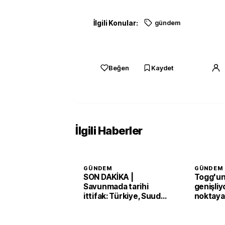
İlgili Konular:
gündem
Beğen
Kaydet
İlgili Haberler
GÜNDEM
GÜNDEM
SON DAKİKA |
Togg'un 
Savunmada tarihi
genişliy
ittifak: Türkiye, Suudi
noktaya
Arabistan ve Pakistan
'Mekke Anlaşması'nı
imzaladı