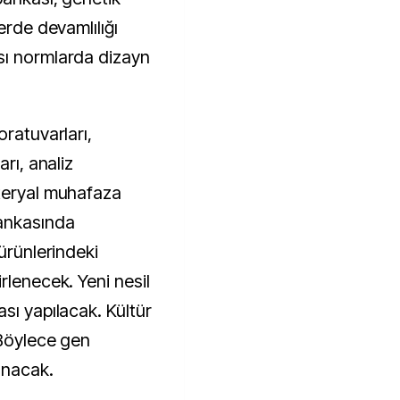
erde devamlılığı
sı normlarda dizayn
oratuvarları,
arı, analiz
ateryal muhafaza
bankasında
 ürünlerindeki
rlenecek. Yeni nesil
sı yapılacak. Kültür
 Böylece gen
anacak.