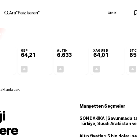
Ara
"
Faiz kararı
"
Ctrl K
RA
GBP
ALTIN
XAGUSD
BTC
64,21
6.633
64,01
65
+0,06%
+0,06%
+2,16%
+4,08%
0,03
0,04
140,30
2,51
 aktarılacak
Manşetten Seçmeler
i
SON DAKİKA | Savunmada tari
Türkiye, Suudi Arabistan v
lere
'Mekke Anlaşması'nı imzala
Altın fiyatları 5 bin doları 