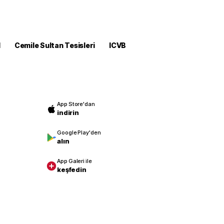
M
Cemile Sultan Tesisleri
ICVB
App Store'dan
indirin
Google Play'den
alın
App Galeri ile
keşfedin