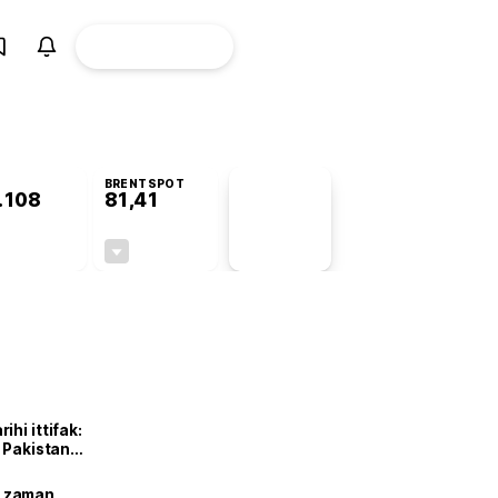
ÜYE
CANLI BORSA
Girişi
BRENTSPOT
.108
81,41
PİYASA
VERİLERİ
+0,87%
-1,65%
+0,00
-1,37
hi ittifak:
e Pakistan
dı
ne zaman