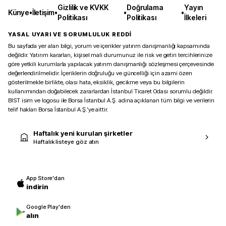
Gizlilik ve KVKK
Doğrulama
Yayın
Künye
•
İletişim
•
•
•
Politikası
Politikası
İlkeleri
YASAL UYARI VE SORUMLULUK REDDİ
Bu sayfada yer alan bilgi, yorum ve içerikler yatırım danışmanlığı kapsamında
değildir. Yatırım kararları, kişisel mali durumunuz ile risk ve getiri tercihlerinize
göre yetkili kurumlarla yapılacak yatırım danışmanlığı sözleşmesi çerçevesinde
değerlendirilmelidir. İçeriklerin doğruluğu ve güncelliği için azami özen
gösterilmekle birlikte, olası hata, eksiklik, gecikme veya bu bilgilerin
kullanımından doğabilecek zararlardan İstanbul Ticaret Odası sorumlu değildir.
BIST isim ve logosu ile Borsa İstanbul A.Ş. adına açıklanan tüm bilgi ve verilerin
telif hakları Borsa İstanbul A.Ş.’ye aittir.
Haftalık yeni kurulan şirketler
Haftalık listeye göz atın
App Store'dan
indirin
Google Play'den
alın