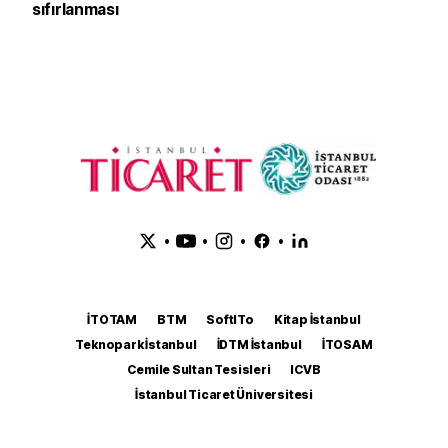
sıfırlanması
•
•
•
•
İTOTAM
BTM
SoftITo
Kitap İstanbul
Teknopark İstanbul
İDTM İstanbul
İTOSAM
Cemile Sultan Tesisleri
ICVB
İstanbul Ticaret Üniversitesi