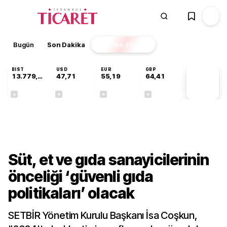
Bugün
Son Dakika
Finans
EKSTRA
BIST
USD
EUR
GBP
13.779,39
47,71
55,19
64,41
PİYASA
VERİLERİ
-0,14%
+0,18%
+0,32%
+0,38%
Sektörel
Süt, et ve gıda sanayicilerinin
önceliği ‘güvenli gıda
politikaları’ olacak
SETBİR Yönetim Kurulu Başkanı İsa Coşkun,