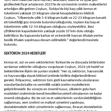
Yem, besi materyali canlı hayvan, akaryakıt, elektrik ve işçilik gibi
girdilerdeki fiyat artışlarının 2023'te de sürmesinin üretim maliyetlerini
artırdığını dile getiren Coşkun, Türkiye'de kişi başı yıllık kırmızı et
tüketimini yaklaşık 25 kilogram olarak hesapladıklarını bildirdi.
Coşkun, "Ülkemizde yıllık 5-6 kilogram balık ve 22-23 kilogram kanatlı
eti tüketildiği göz önünde bulundurulduğunda, toplam kişi başı et
tüketiminin yıllık 52-54 kilogram olduğunu söyleyebiliriz. Besi
çiftliklerinin kapasitelerinin yaklaşık yüzde 35'inin dolu olduğu
belirtiliyor. Bu kapsamda karkas et ve kesimlik hayvan ithalatı yerine
besilik ithalatı yapılmaya devam edilmelidir." değerlendirmesinde
bulundu.
SEKTÖRÜN 2024 HEDEFLERİ
Kırmızı et, süt ve yem sektörlerinin Türkiye'de ve dünyada birbirinden
ayrılamaz sektörler olduğunu vurgulayan Coşkun, 2024 yılı hedef ve
beklentilerine ilişkin de şunları söyledi: "Her üç sektörün, hayvancılık
ve hayvancılığa dayalı bitkisel üretimle birlikte değerlendirilmesi
gerekir. İhtiyacımız, sektörün tüm girdi kaynaklarında uluslararası
standartlarda kalite ve verimlilik odaklı üretim modellerinin
geliştirilmesidir. Bu süreçte en önemli husus, ülkelerin gıda ham
maddeleri üretiminde kendi kendilerine yeterli olmalarının ne kadar
önemli olduğudur. Biz de süt ve et sektörlerinin sürdürülebilirliğinin
sağlanması, yem üretimi ve maliyet yönetimi yapılması,
desteklemelerin etkin yönetiminin sağlanması, ihracat desteklerinin