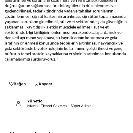
geliştirilmesi ve sorunların çözülmesi, veri ve istatistiki değerlerin
doğruluğunun sağlanması, üretici örgütlerinin düzenlenmesi ve
güçlendirilmesi, tedarik zincirinde vade ve tahsilat sorunlarının
çözümlenmesi, çiğ süt kalitesinin artırılması, çiğ sütün toplanmasında
yaşanan sorunların giderilmesi, süt ve et sektöründe gıda güvenliğinin
sağlanması, kayıt dışılıkla etkin mücadele edilmesi, süt ve et
sektöründe bilgi kirliliğinin önlenmesi, perakende satışlarda inek ve
dana eti ayrımının yapılması, su kaynaklarının korunması ve gıda
israfının önlenmesi konusunda tedbirlerin artırılması, hayvancılık ve
gıda sektöründe biyoteknolojinin kullanımının geliştirilmesi ve genç
nüfusun temel protein kaynaklarına erişiminin artırılması konularında
çalışmalarımızı sürdürüyoruz."
Beğen
Kaydet
Yönetici
İstanbul Ticaret Gazetesi – Süper Admin