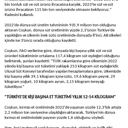
bin tonluk süt ve süt ürünü ihracatına karşılık, 2023'te süt ve süt
ürünü ihracatının 115 bin ton seviyesinde olmasını bekliyoruz."
ifadesini kullandı.
2022'de dünya süt üretim tahmininin 935,9 milyon ton olduğunu
aktaran Coşkun, dünya süt üretiminin yüzde 2,3'ünün Türkiye'de
yapıldığını ve ülkenin inek sütü üretiminde dünyada 8'inci, AB ülkeleri
içinde ise 3'üncü sırada olduğunu kaydetti.
Coşkun, FAO verilerine göre, dünyada kişi başına yıllık süt ve süt
ürünleri tüketiminin ortalama 117,4 kilogram süt eşdeğeri olduğunu
belirterek, şunları kaydetti: "TÜİK rakamlarına göre ülkemizin 2022
yılında kişi başına süt tüketimi yaklaşık 253 kilogram süt eşdeğeridir.
Ulusal Süt Konseyi tarafından yapılan hesaplamalara göre, ülkemizde
kişi başına yıllık 39,1 kilogram içme sütü, 19,6 kilogram peynir, 29
kilogram yoğurt, 10 kilogram ayran, 2,15 kilogram tereyağı
tüketiliyor."
"TÜRKİYE'DE KİŞİ BAŞINA ET TÜKETİMİ YILLIK 52-54 KİLOGRAM"
Coşkun, kırmızı et üretiminde 2022'de yaşanan yüzde 12,3'lük artışla
2,2 milyon ton seviyesine ulaşıldığını aktararak, Türkiye'nin dünya
kırmızı et üretimindeki payının yüzde 1,6 olduğunu söyledi.