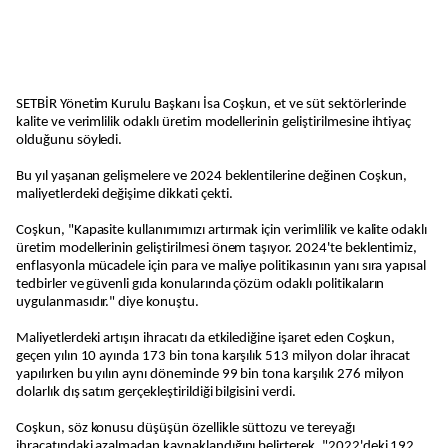
SETBİR Yönetim Kurulu Başkanı İsa Coşkun, et ve süt sektörlerinde
kalite ve verimlilik odaklı üretim modellerinin geliştirilmesine ihtiyaç
olduğunu söyledi.
Bu yıl yaşanan gelişmelere ve 2024 beklentilerine değinen Coşkun,
maliyetlerdeki değişime dikkati çekti.
Coşkun, "Kapasite kullanımımızı artırmak için verimlilik ve kalite odaklı
üretim modellerinin geliştirilmesi önem taşıyor. 2024'te beklentimiz,
enflasyonla mücadele için para ve maliye politikasının yanı sıra yapısal
tedbirler ve güvenli gıda konularında çözüm odaklı politikaların
uygulanmasıdır." diye konuştu.
Maliyetlerdeki artışın ihracatı da etkilediğine işaret eden Coşkun,
geçen yılın 10 ayında 173 bin tona karşılık 513 milyon dolar ihracat
yapılırken bu yılın aynı döneminde 99 bin tona karşılık 276 milyon
dolarlık dış satım gerçekleştirildiği bilgisini verdi.
Coşkun, söz konusu düşüşün özellikle süttozu ve tereyağı
ihracatındaki azalmadan kaynaklandığını belirterek, "2022'deki 192