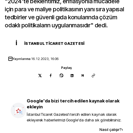
"2024'te beklentimiz, enflasyonla mücadele
için para ve maliye politikasının yanı sıra yapısal
tedbirler ve güvenli gıda konularında çözüm
odaklı politikaların uygulanmasıdır" dedi.
İ
İSTANBUL TICARET GAZETESI
Yayınlanma
16.12.2023, 16:06
Paylaş
N
Google'da bizi tercih edilen kaynak olarak
ekleyin
İstanbul Ticaret Gazetesi
'i tercih edilen kaynak olarak
ekleyerek haberlerimizi Google'da daha sık görebilirsiniz.
Kaynak ekle
Nasıl çalışır?
›