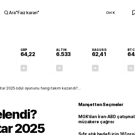
Ara
"
Faiz kararı
"
Ctrl K
RA
GBP
ALTIN
XAGUSD
BTC
64,22
6.533
62,41
64
-0,02%
+0,08%
+0,62%
+1,48%
-0,01
0,05
40,52
0,91
l Star 2025 ödül oyununu hangi takım kazandı?
a eden isim
Manşetten Seçmeler
elendi?
MGK’dan İran-ABD çatışmala
müzakere çağrısı
tar 2025
Sıfır atık hedefi için 161 pr