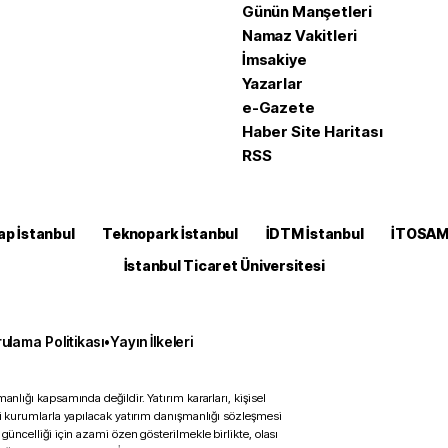
Günün Manşetleri
Namaz Vakitleri
İmsakiye
Yazarlar
e-Gazete
Haber Site Haritası
RSS
ap İstanbul
Teknopark İstanbul
İDTM İstanbul
İTOSA
İstanbul Ticaret Üniversitesi
ulama Politikası
•
Yayın İlkeleri
anlığı kapsamında değildir. Yatırım kararları, kişisel
ili kurumlarla yapılacak yatırım danışmanlığı sözleşmesi
 güncelliği için azami özen gösterilmekle birlikte, olası