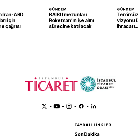
GÜNDEM
GÜNDEM
 İran-ABD
BAİBÜ mezunları
Terörsüz
arı için
Roketsan’ın işe alım
vizyonu 
e çağrısı
sürecine katılacak
ihracatı
güçlendi
•
•
•
•
FAYDALI LINKLER
Son Dakika