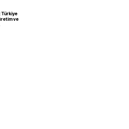
 Türkiye
üretim ve
recek