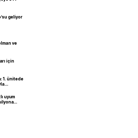
o’su geliyor
lman ve
rı için
 1. ünitede
yla
zlı uyum
milyona