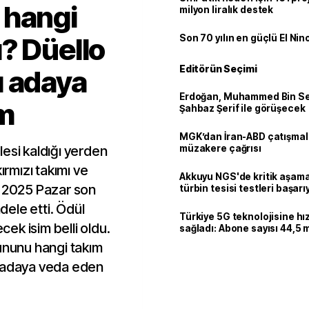
 hangi
milyon liralık destek
? Düello
Son 70 yılın en güçlü El Nin
Editörün Seçimi
ı adaya
Erdoğan, Muhammed Bin Se
im
Şahbaz Şerif ile görüşecek
MGK’dan İran-ABD çatışmala
esi kaldığı yerden
müzakere çağrısı
ırmızı takımı ve
Akkuyu NGS'de kritik aşama:
k 2025 Pazar son
türbin tesisi testleri başarı
tamamlandı
ele etti. Ödül
Türkiye 5G teknolojisine hı
ek isim belli oldu.
sağladı: Abone sayısı 44,5 
ulaştı
yununu hangi takım
ı adaya veda eden