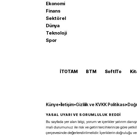
Ekonomi
Finans
Sektörel
Dünya
Teknoloji
Spor
İTOTAM
BTM
SoftITo
Kit
Künye
•
İletişim
•
Gizlilik ve KVKK Politikası
•
Doğr
YASAL UYARI VE SORUMLULUK REDDİ
Bu sayfada yer alan bilgi, yorum ve içerikler yatırım danışm
mali durumunuz ile risk ve getiri tercihlerinize göre yetk
çerçevesinde değerlendirilmelidir. İçeriklerin doğruluğu ve