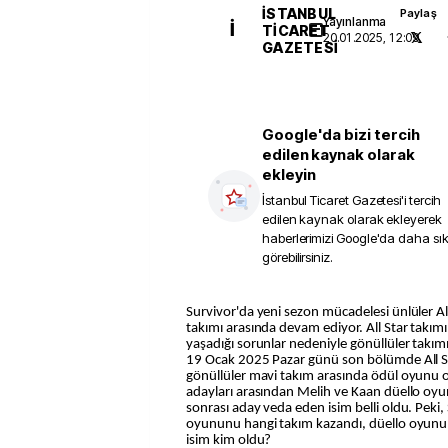
İSTANBUL
Paylaş
Yayınlanma
İ
TICARET
20.01.2025, 12:09
GAZETESI
Google'da bizi tercih
edilen kaynak olarak
ekleyin
İstanbul Ticaret Gazetesi
'i tercih
edilen kaynak olarak ekleyerek
haberlerimizi Google'da daha sı
görebilirsiniz.
Survivor'da yeni sezon mücadelesi ünlüler All Star ve gönüllüler mavi
takımı arasında devam ediyor. All Star takı
yaşadığı sorunlar nedeniyle gönüllüler takımı
19 Ocak 2025 Pazar günü son bölümde All St
gönüllüler mavi takım arasında ödül oyunu 
adayları arasından Melih ve Kaan düello oy
sonrası aday veda eden isim belli oldu. Peki,
oyununu hangi takım kazandı, düello oyunu
isim kim oldu?