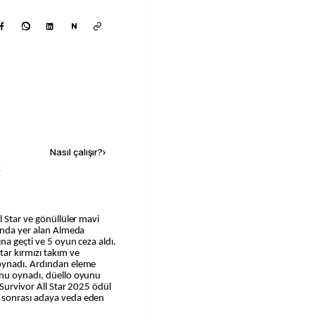
N
Kaynak ekle
Nasıl çalışır?
›
k
mında yer alan Almeda
na geçti ve 5 oyun ceza aldı.
ar kırmızı takım ve
oynadı. Ardından eleme
unu oynadı, düello oyunu
 Survivor All Star 2025 ödül
 sonrası adaya veda eden