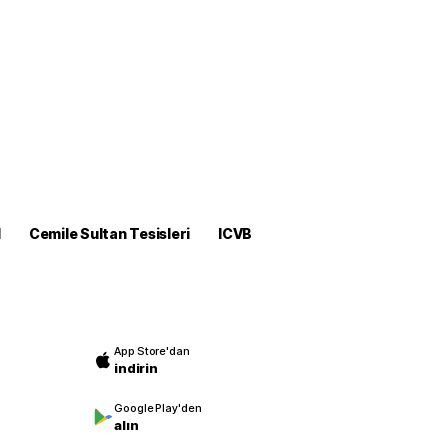
M
Cemile Sultan Tesisleri
ICVB
App Store'dan
indirin
Google Play'den
alın