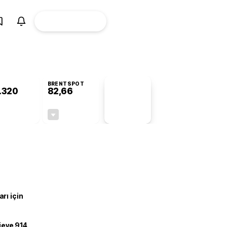
ÜYE
CANLI BORSA
Girişi
BRENTSPOT
.320
82,66
PİYASA
VERİLERİ
-0,42%
-0,14%
+0,00
-0,12
rı için
ojeye 914