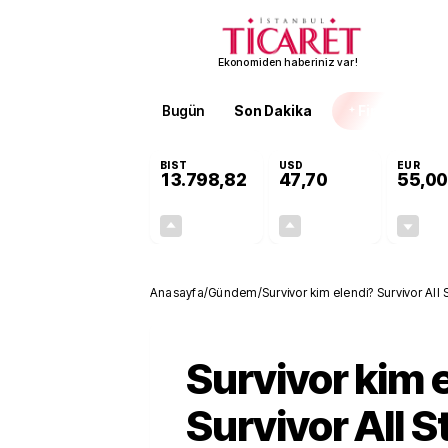
Ekonomiden haberiniz var!
Bugün
Son Dakika
Finans
EKST
BIST
USD
EUR
13.798,82
47,70
55,00
+0,70%
+0,16%
95,68
0,08
Anasayfa
/
Gündem
/
Survivor kim elendi? Survivor Al
Düello oyunu sonrası adaya ved
Survivor kim 
Survivor All S