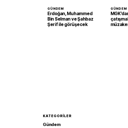
GÜNDEM
GÜNDEM
Erdoğan, Muhammed
MGK’dan
Bin Selman ve Şahbaz
çatışmal
Şerif ile görüşecek
müzaker
KATEGORILER
Gündem