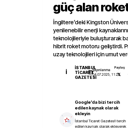
güç alan roke
İngiltere’deki Kingston Ünivers
yenilenebilir enerji kaynaklarını
teknolojileriyle buluşturarak b
hibrit roket motoru geliştirdi. P
uzay teknolojileri için umut ver
İSTANBUL
Paylaş
Yayınlanma
İ
TICARET
04.07.2025, 11:25
GAZETESI
Google'da bizi tercih
edilen kaynak olarak
ekleyin
İstanbul Ticaret Gazetesi
'i tercih
edilen kaynak olarak ekleyerek