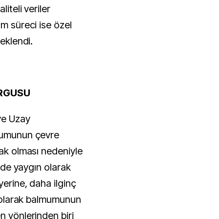
iteli veriler
ım süreci ise özel
teklendi.
URGUSU
ve Uzay
lmumunun çevre
nak olması nedeniyle
yide yaygın olarak
yerine, daha ilginç
if olarak balmumunun
n yönlerinden biri