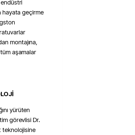
 endüstri
an hayata geçirme
ingston
atuvarlar
dan montajına,
r tüm aşamalar
LOJİ
ğını yürüten
im görevlisi Dr.
 teknolojisine