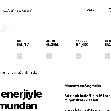
Ara
"
Faiz kararı
"
Ctrl K
RA
GBP
ALTIN
XAGUSD
BTC
64,17
6.494
61,68
64
-0,11%
+0,12%
-0,03%
-0,58%
-0,06
0,08
-1,89
-0,36
 Balmumundan güç alan roket
Manşetten Seçmeler
 enerjiyle
Sıfır atık hedefi için 161 pr
milyon liralık destek
umundan
Borsa İstanbul’da işlem hac