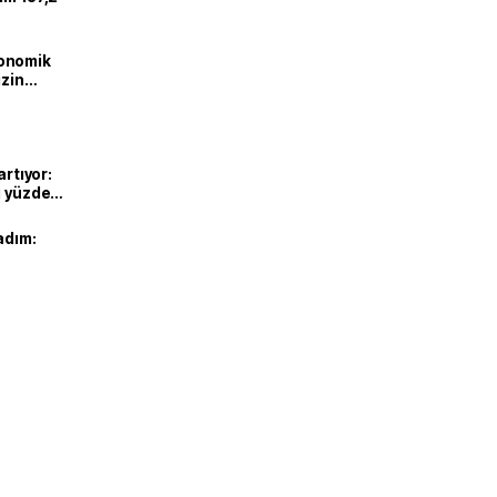
onomik
izin
lendirdik
artıyor:
ı yüzde
adım: