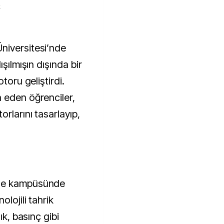
k
ışılmışın dışında bir
toru geliştirdi.
 eden öğrenciler,
rlarını tasarlayıp,
ale kampüsünde
lojili tahrik
ık, basınç gibi