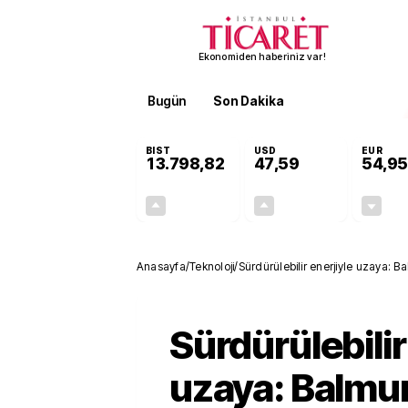
Ekonomiden haberiniz var!
Bugün
Son Dakika
Finans
EKST
BIST
USD
EUR
13.798,82
47,59
54,95
+0,70%
+0,05%
95,68
0,03
Anasayfa
/
Teknoloji
/
Sürdürülebilir enerjiyle uzaya:
Sürdürülebilir
uzaya: Balm