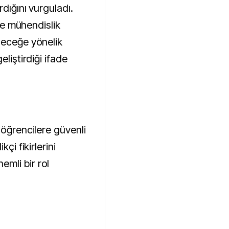
rdığını vurguladı.
ile mühendislik
leceğe yönelik
eliştirdiği ifade
 öğrencilere güvenli
çi fikirlerini
mli bir rol