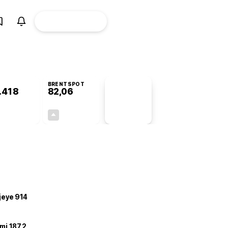
ÜYE
CANLI BORSA
Girişi
BRENTSPOT
.418
82,06
PİYASA
VERİLERİ
-0,76%
+3,99%
+0,00
3,15
ojeye 914
mi 187,2