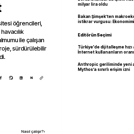
t
milyar lira oldu
Bakan Şimşek’ten makroek
istikrar vurgusu: Ekonomim
itesi öğrencileri,
dayanıklılığını daha da güç
 havacılık
Editörün Seçimi
almumu ile çalışan
Türkiye'de dijitalleşme hızı 
roje, sürdürülebilir
İnternet kullananların oran
di.
92,3'e yükseldi
Anthropic geriliminde yeni 
Mythos’a sınırlı erişim izni
N
Kaynak ekle
Nasıl çalışır?
›