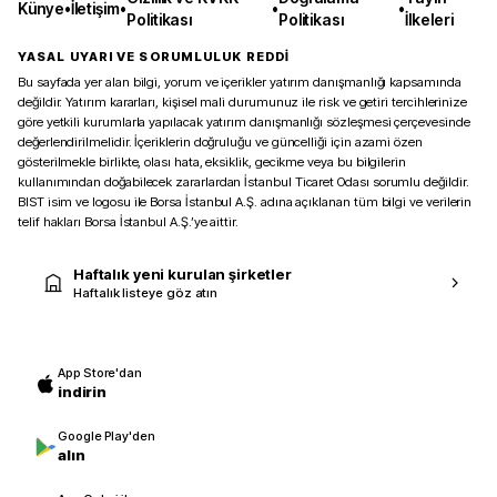
Künye
•
İletişim
•
•
•
Politikası
Politikası
İlkeleri
YASAL UYARI VE SORUMLULUK REDDİ
Bu sayfada yer alan bilgi, yorum ve içerikler yatırım danışmanlığı kapsamında
değildir. Yatırım kararları, kişisel mali durumunuz ile risk ve getiri tercihlerinize
göre yetkili kurumlarla yapılacak yatırım danışmanlığı sözleşmesi çerçevesinde
değerlendirilmelidir. İçeriklerin doğruluğu ve güncelliği için azami özen
gösterilmekle birlikte, olası hata, eksiklik, gecikme veya bu bilgilerin
kullanımından doğabilecek zararlardan İstanbul Ticaret Odası sorumlu değildir.
BIST isim ve logosu ile Borsa İstanbul A.Ş. adına açıklanan tüm bilgi ve verilerin
telif hakları Borsa İstanbul A.Ş.’ye aittir.
Haftalık yeni kurulan şirketler
Haftalık listeye göz atın
App Store'dan
indirin
Google Play'den
alın