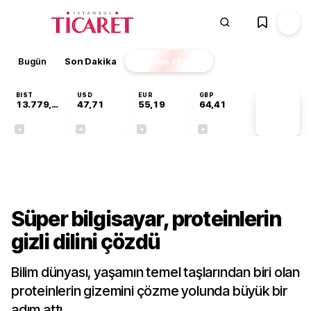
Bugün
Son Dakika
Finans
EKSTRA
BIST
USD
EUR
GBP
13.779,39
47,71
55,19
64,41
PİYASA
VERİLERİ
-0,14%
+0,18%
+0,32%
+0,38%
Teknoloji
Süper bilgisayar, proteinlerin
gizli dilini çözdü
Bilim dünyası, yaşamın temel taşlarından biri olan
proteinlerin gizemini çözme yolunda büyük bir
adım attı.