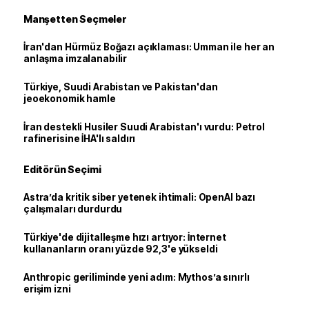
Manşetten Seçmeler
İran'dan Hürmüz Boğazı açıklaması: Umman ile her an
anlaşma imzalanabilir
Türkiye, Suudi Arabistan ve Pakistan'dan
jeoekonomik hamle
İran destekli Husiler Suudi Arabistan'ı vurdu: Petrol
rafinerisine İHA'lı saldırı
Editörün Seçimi
Astra’da kritik siber yetenek ihtimali: OpenAI bazı
çalışmaları durdurdu
Türkiye'de dijitalleşme hızı artıyor: İnternet
kullananların oranı yüzde 92,3'e yükseldi
Anthropic geriliminde yeni adım: Mythos’a sınırlı
erişim izni