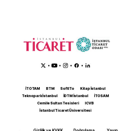
•
•
•
•
İTOTAM
BTM
SoftITo
Kitap İstanbul
Teknopark İstanbul
İDTM İstanbul
İTOSAM
Cemile Sultan Tesisleri
ICVB
İstanbul Ticaret Üniversitesi
Gizlilik ve KVKK
Doğrulama
Yayın