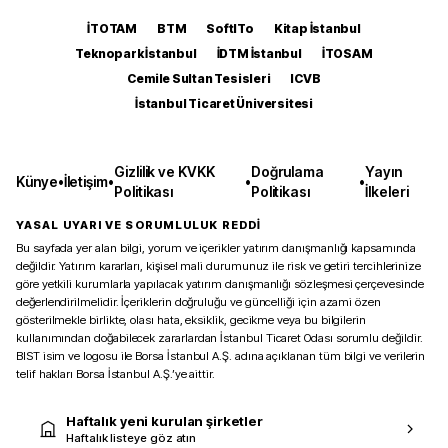
İTOTAM
BTM
SoftITo
Kitap İstanbul
Teknopark İstanbul
İDTM İstanbul
İTOSAM
Cemile Sultan Tesisleri
ICVB
İstanbul Ticaret Üniversitesi
Gizlilik ve KVKK
Doğrulama
Yayın
Künye
•
İletişim
•
•
•
Politikası
Politikası
İlkeleri
YASAL UYARI VE SORUMLULUK REDDİ
Bu sayfada yer alan bilgi, yorum ve içerikler yatırım danışmanlığı kapsamında
değildir. Yatırım kararları, kişisel mali durumunuz ile risk ve getiri tercihlerinize
göre yetkili kurumlarla yapılacak yatırım danışmanlığı sözleşmesi çerçevesinde
değerlendirilmelidir. İçeriklerin doğruluğu ve güncelliği için azami özen
gösterilmekle birlikte, olası hata, eksiklik, gecikme veya bu bilgilerin
kullanımından doğabilecek zararlardan İstanbul Ticaret Odası sorumlu değildir.
BIST isim ve logosu ile Borsa İstanbul A.Ş. adına açıklanan tüm bilgi ve verilerin
telif hakları Borsa İstanbul A.Ş.’ye aittir.
Haftalık yeni kurulan şirketler
Haftalık listeye göz atın