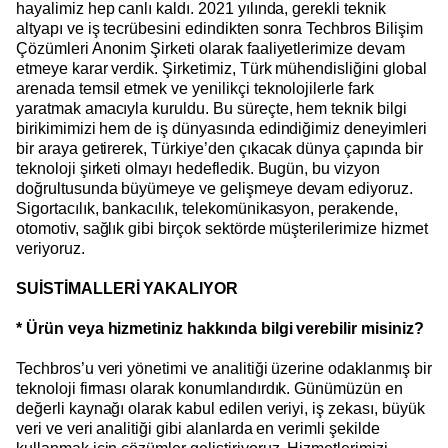
hayalimiz hep canlı kaldı. 2021 yılında, gerekli teknik
altyapı ve iş tecrübesini edindikten sonra Techbros Bilişim
Çözümleri Anonim Şirketi olarak faaliyetlerimize devam
etmeye karar verdik. Şirketimiz, Türk mühendisliğini global
arenada temsil etmek ve yenilikçi teknolojilerle fark
yaratmak amacıyla kuruldu. Bu süreçte, hem teknik bilgi
birikimimizi hem de iş dünyasında edindiğimiz deneyimleri
bir araya getirerek, Türkiye’den çıkacak dünya çapında bir
teknoloji şirketi olmayı hedefledik. Bugün, bu vizyon
doğrultusunda büyümeye ve gelişmeye devam ediyoruz.
Sigortacılık, bankacılık, telekomünikasyon, perakende,
otomotiv, sağlık gibi birçok sektörde müşterilerimize hizmet
veriyoruz.
SUİSTİMALLERİ YAKALIYOR
* Ürün veya hizmetiniz hakkında bilgi verebilir misiniz?
Techbros’u veri yönetimi ve analitiği üzerine odaklanmış bir
teknoloji firması olarak konumlandırdık. Günümüzün en
değerli kaynağı olarak kabul edilen veriyi, iş zekası, büyük
veri ve veri analitiği gibi alanlarda en verimli şekilde