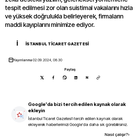
tespit edilmesi zor olan suistimal vakalarını hızla
ve yüksek doğrulukla belirleyerek, firmaların
maddi kayıplarını minimize ediyor.
İ
İSTANBUL TICARET GAZETESI
Yayınlanma
02.09.2024, 08:30
Paylaş
N
Google'da bizi tercih edilen kaynak olarak
ekleyin
İstanbul Ticaret Gazetesi
'i tercih edilen kaynak olarak
ekleyerek haberlerimizi Google'da daha sık görebilirsiniz.
Kaynak ekle
Nasıl çalışır?
›