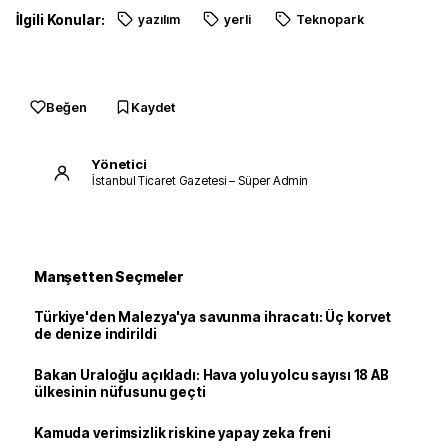
İlgili Konular:
yazılım
yerli
Teknopark
Beğen
Kaydet
Yönetici
İstanbul Ticaret Gazetesi – Süper Admin
Manşetten Seçmeler
Türkiye'den Malezya'ya savunma ihracatı: Üç korvet
de denize indirildi
Bakan Uraloğlu açıkladı: Hava yolu yolcu sayısı 18 AB
ülkesinin nüfusunu geçti
Kamuda verimsizlik riskine yapay zeka freni