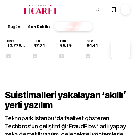
Bugün
Son Dakika
Finans
EKSTRA
BIST
USD
EUR
GBP
13.779,39
47,71
55,19
64,41
PİYASA
VERİLERİ
-0,14%
+0,18%
+0,32%
+0,38%
Teknoloji
Suistimalleri yakalayan ‘akıllı’
yerli yazılım
Teknopark İstanbul’da faaliyet gösteren
Techbros’un geliştirdiği ‘FraudFlow’ adlı yapay
zeka destekli yazılım, geleneksel yöntemlerle