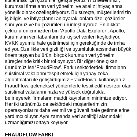
kullanmak için çözümler geliştiriyoruz. Hizmetlerimizi,
kurumsal firmaların veri yönetimi ve analiz ihtiyaçlarına
yönelik olarak özelleştiriyoruz. Bu süreçte, müşterilerimizin
iş bilgisi ve ihtiyaçlarını anlayarak, onlara özel çözümler
sunuyoruz ve bu çözümleri ürünleştiriyoruz. En dikkat
çekici ürünlerimizden biri ‘Apollo Data Explorer’. Apollo,
kurumların veri tabanlarında kişisel verileri keşfediyor.
KVKK uyumlu hale getirilmesi için gerektiğinde de imha
ediyor. Özellikle veri gizliliği ve uyumluluk açısından büyük
önem taşıyan bu ürün, birçok kurumun veri yönetimi
süreçlerinde kritik bir rol oynuyor. Bir diğer öne çıkan
ürünümüz ise ‘FraudFlow’. Farklı sektörlerdeki firmaların
suistimal vakalarını tespit etmek için yapay zeka
algoritmaları ile geliştirdiğimiz FraudFlow’u kullanıyoruz.
FraudFlow, geleneksel yöntemlerle tespit edilmesi zor olan
suistimal vakalarını hızla ve yüksek doğrulukla
belirleyerek, firmaların maddi kayıplarını minimize ediyor.
Her iki ürünümüz de sektördeki müşterilerimizin
operasyonlarını daha verimli ve güvenli hale getirmelerine
yardımcı oluyor. Aynı zamanda veri analitiği alanındaki
uzmanlığımızı ortaya koyuyor.
FRAUDFLOW FARKI