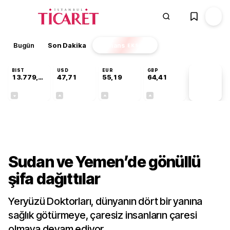
Bugün
Son Dakika
Finans
EKSTRA
BIST
USD
EUR
GBP
13.779,39
47,71
55,19
64,41
PİYASA
VERİLERİ
-0,14%
+0,18%
+0,32%
+0,38%
Dünya
Sudan ve Yemen’de gönüllü
şifa dağıttılar
Yeryüzü Doktorları, dünyanın dört bir yanına
sağlık götürmeye, çaresiz insanların çaresi
olmaya devam ediyor.