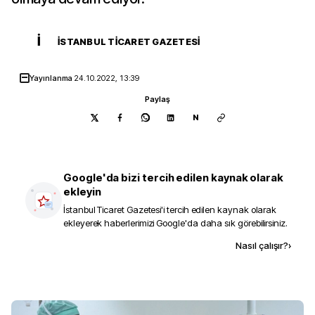
İ
İSTANBUL TICARET GAZETESI
Yayınlanma
24.10.2022, 13:39
Paylaş
N
Google'da bizi tercih edilen kaynak olarak
ekleyin
İstanbul Ticaret Gazetesi
'i tercih edilen kaynak olarak
ekleyerek haberlerimizi Google'da daha sık görebilirsiniz.
Kaynak ekle
Nasıl çalışır?
›