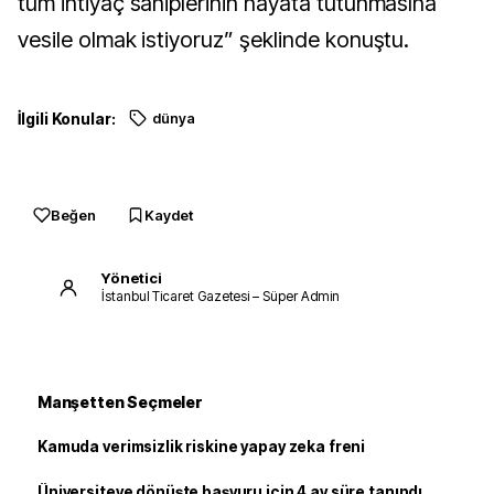
tüm ihtiyaç sahiplerinin hayata tutunmasına
vesile olmak istiyoruz” şeklinde konuştu.
İlgili Konular:
dünya
Beğen
Kaydet
Yönetici
İstanbul Ticaret Gazetesi – Süper Admin
Manşetten Seçmeler
Kamuda verimsizlik riskine yapay zeka freni
Üniversiteye dönüşte başvuru için 4 ay süre tanındı