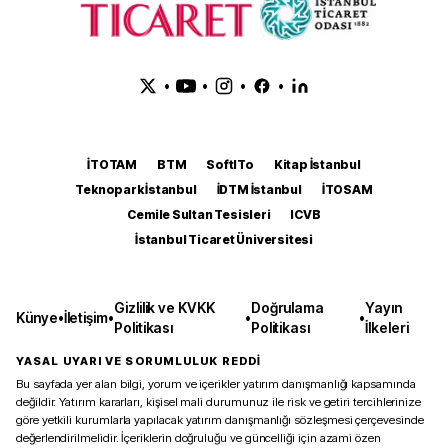
•
•
•
•
İTOTAM
BTM
SoftITo
Kitap İstanbul
Teknopark İstanbul
İDTM İstanbul
İTOSAM
Cemile Sultan Tesisleri
ICVB
İstanbul Ticaret Üniversitesi
Gizlilik ve KVKK
Doğrulama
Yayın
Künye
•
İletişim
•
•
•
Politikası
Politikası
İlkeleri
YASAL UYARI VE SORUMLULUK REDDİ
Bu sayfada yer alan bilgi, yorum ve içerikler yatırım danışmanlığı kapsamında
değildir. Yatırım kararları, kişisel mali durumunuz ile risk ve getiri tercihlerinize
göre yetkili kurumlarla yapılacak yatırım danışmanlığı sözleşmesi çerçevesinde
değerlendirilmelidir. İçeriklerin doğruluğu ve güncelliği için azami özen