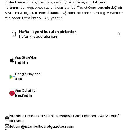
gösterilmekle birlikte, olası hata, eksiklik, gecikme veya bu bilgilerin
kullanımından doğabilecek zararlardan İstanbul Ticaret Odası sorumlu değildir.
BIST isim ve logosu ile Borsa İstanbul A.Ş. adına açıklanan tüm bilgi ve verilerin
telif hakları Borsa İstanbul A.Ş.’ye aittir.
Haftalık yeni kurulan şirketler
Haftalık listeye göz atın
App Store'dan
indirin
Google Play'den
alın
App Galeri ile
keşfedin
İstanbul Ticaret Gazetesi · Reşadiye Cad. Eminönü 34112 Fatih/
İstanbul
iletisim@istanbulticaretgazetesi.com