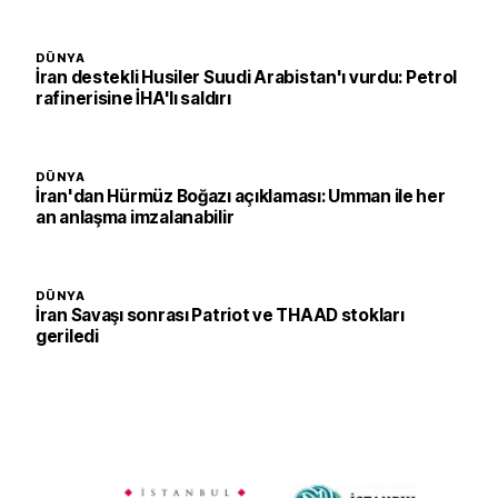
DÜNYA
İran destekli Husiler Suudi Arabistan'ı vurdu: Petrol
rafinerisine İHA'lı saldırı
DÜNYA
İran'dan Hürmüz Boğazı açıklaması: Umman ile her
an anlaşma imzalanabilir
DÜNYA
İran Savaşı sonrası Patriot ve THAAD stokları
geriledi