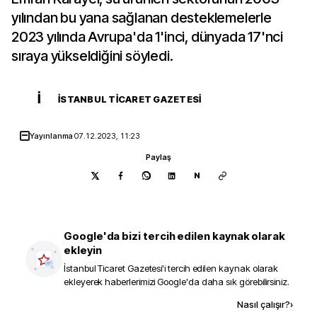
yılından bu yana sağlanan desteklemelerle
2023 yılında Avrupa'da 1'inci, dünyada 17'nci
sıraya yükseldiğini söyledi.
İ
İSTANBUL TICARET GAZETESI
Yayınlanma
07.12.2023, 11:23
Paylaş
N
Google'da bizi tercih edilen kaynak olarak
ekleyin
İstanbul Ticaret Gazetesi
'i tercih edilen kaynak olarak
ekleyerek haberlerimizi Google'da daha sık görebilirsiniz.
Kaynak ekle
Nasıl çalışır?
›