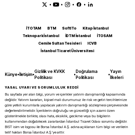
•
•
•
•
İTOTAM
BTM
SoftITo
Kitap İstanbul
Teknopark İstanbul
İDTM İstanbul
İTOSAM
Cemile Sultan Tesisleri
ICVB
İstanbul Ticaret Üniversitesi
Gizlilik ve KVKK
Doğrulama
Yayın
Künye
•
İletişim
•
•
•
Politikası
Politikası
İlkeleri
YASAL UYARI VE SORUMLULUK REDDİ
Bu sayfada yer alan bilgi, yorum ve içerikler yatırım danışmanlığı kapsamında
değildir. Yatırım kararları, kişisel mali durumunuz ile risk ve getiri tercihlerinize
göre yetkili kurumlarla yapılacak yatırım danışmanlığı sözleşmesi çerçevesinde
değerlendirilmelidir. İçeriklerin doğruluğu ve güncelliği için azami özen
gösterilmekle birlikte, olası hata, eksiklik, gecikme veya bu bilgilerin
kullanımından doğabilecek zararlardan İstanbul Ticaret Odası sorumlu değildir.
BIST isim ve logosu ile Borsa İstanbul A.Ş. adına açıklanan tüm bilgi ve verilerin
telif hakları Borsa İstanbul A.Ş.’ye aittir.