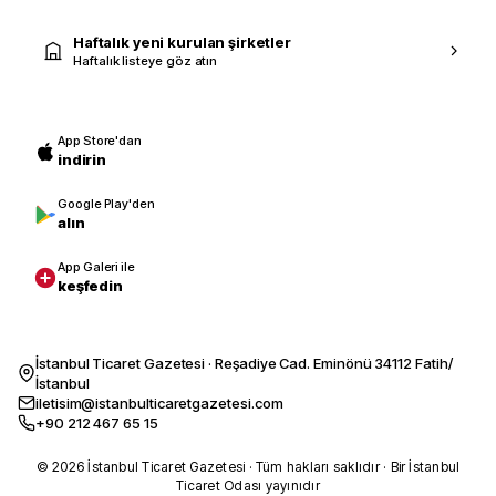
Haftalık yeni kurulan şirketler
Haftalık listeye göz atın
App Store'dan
indirin
Google Play'den
alın
App Galeri ile
keşfedin
İstanbul Ticaret Gazetesi · Reşadiye Cad. Eminönü 34112 Fatih/
İstanbul
iletisim@istanbulticaretgazetesi.com
+90 212 467 65 15
© 2026 İstanbul Ticaret Gazetesi · Tüm hakları saklıdır · Bir İstanbul
Ticaret Odası yayınıdır