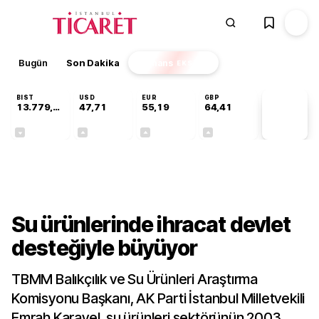
Bugün
Son Dakika
Finans
EKSTRA
BIST
USD
EUR
GBP
13.779,39
47,71
55,19
64,41
PİYASA
VERİLERİ
-0,14%
+0,18%
+0,32%
+0,38%
Sektörel
Su ürünlerinde ihracat devlet
desteğiyle büyüyor
TBMM Balıkçılık ve Su Ürünleri Araştırma
Komisyonu Başkanı, AK Parti İstanbul Milletvekili
Emrah Karayel, su ürünleri sektörünün 2003