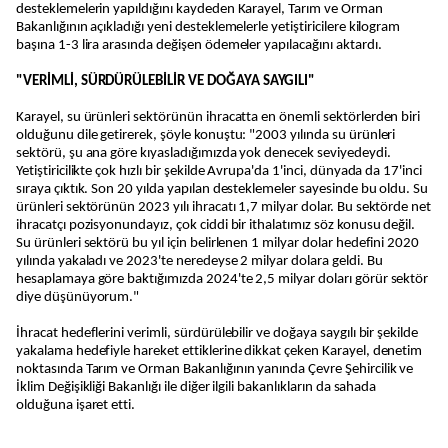
desteklemelerin yapıldığını kaydeden Karayel, Tarım ve Orman
Bakanlığının açıkladığı yeni desteklemelerle yetiştiricilere kilogram
başına 1-3 lira arasında değişen ödemeler yapılacağını aktardı.
"VERİMLİ, SÜRDÜRÜLEBİLİR VE DOĞAYA SAYGILI"
Karayel, su ürünleri sektörünün ihracatta en önemli sektörlerden biri
olduğunu dile getirerek, şöyle konuştu: "2003 yılında su ürünleri
sektörü, şu ana göre kıyasladığımızda yok denecek seviyedeydi.
Yetiştiricilikte çok hızlı bir şekilde Avrupa'da 1'inci, dünyada da 17'inci
sıraya çıktık. Son 20 yılda yapılan desteklemeler sayesinde bu oldu. Su
ürünleri sektörünün 2023 yılı ihracatı 1,7 milyar dolar. Bu sektörde net
ihracatçı pozisyonundayız, çok ciddi bir ithalatımız söz konusu değil.
Su ürünleri sektörü bu yıl için belirlenen 1 milyar dolar hedefini 2020
yılında yakaladı ve 2023'te neredeyse 2 milyar dolara geldi. Bu
hesaplamaya göre baktığımızda 2024'te 2,5 milyar doları görür sektör
diye düşünüyorum."
İhracat hedeflerini verimli, sürdürülebilir ve doğaya saygılı bir şekilde
yakalama hedefiyle hareket ettiklerine dikkat çeken Karayel, denetim
noktasında Tarım ve Orman Bakanlığının yanında Çevre Şehircilik ve
İklim Değişikliği Bakanlığı ile diğer ilgili bakanlıkların da sahada
olduğuna işaret etti.