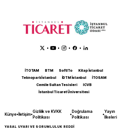
•
•
•
•
İTOTAM
BTM
SoftITo
Kitap İstanbul
Teknopark İstanbul
İDTM İstanbul
İTOSAM
Cemile Sultan Tesisleri
ICVB
İstanbul Ticaret Üniversitesi
Gizlilik ve KVKK
Doğrulama
Yayın
Künye
•
İletişim
•
•
•
Politikası
Politikası
İlkeleri
YASAL UYARI VE SORUMLULUK REDDİ