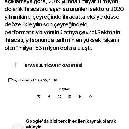
açıklamaya göre, 2019 yılında 1 milyar 11 milyon
dolarlık ihracata ulaşan su ürünleri sektörü 2020
yılının ikinci çeyreğinde ihracatta eksiye düşse
deözellikle yılın son çeyreğindeki
performansıyla yönünü artıya çevirdi.Sektörün
ihracatı, yıl sonunda tarihinin en yüksek rakamı
olan 1 milyar 53 milyon dolara ulaştı.
İ
İSTANBUL TICARET GAZETESI
Yayınlanma
24.10.2022, 14:46
Paylaş
N
Google'da bizi tercih edilen kaynak olarak
ekleyin