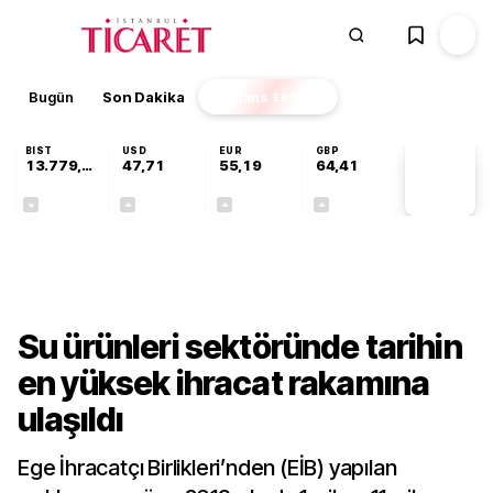
Bugün
Son Dakika
Finans
EKSTRA
BIST
USD
EUR
GBP
13.779,39
47,71
55,19
64,41
PİYASA
VERİLERİ
-0,14%
+0,18%
+0,32%
+0,38%
Sektörel
Su ürünleri sektöründe tarihin
en yüksek ihracat rakamına
ulaşıldı
Ege İhracatçı Birlikleri’nden (EİB) yapılan