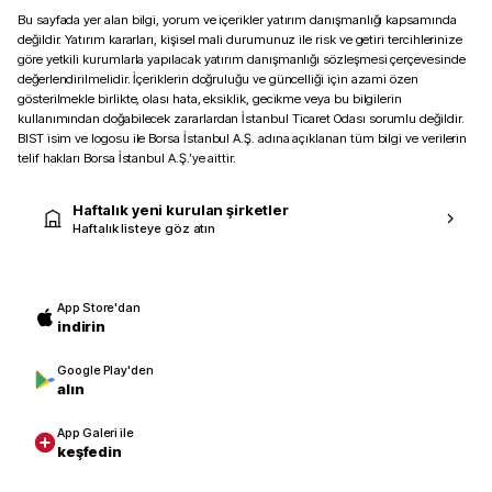
Bu sayfada yer alan bilgi, yorum ve içerikler yatırım danışmanlığı kapsamında
değildir. Yatırım kararları, kişisel mali durumunuz ile risk ve getiri tercihlerinize
göre yetkili kurumlarla yapılacak yatırım danışmanlığı sözleşmesi çerçevesinde
değerlendirilmelidir. İçeriklerin doğruluğu ve güncelliği için azami özen
gösterilmekle birlikte, olası hata, eksiklik, gecikme veya bu bilgilerin
kullanımından doğabilecek zararlardan İstanbul Ticaret Odası sorumlu değildir.
BIST isim ve logosu ile Borsa İstanbul A.Ş. adına açıklanan tüm bilgi ve verilerin
telif hakları Borsa İstanbul A.Ş.’ye aittir.
Haftalık yeni kurulan şirketler
Haftalık listeye göz atın
App Store'dan
indirin
Google Play'den
alın
App Galeri ile
keşfedin