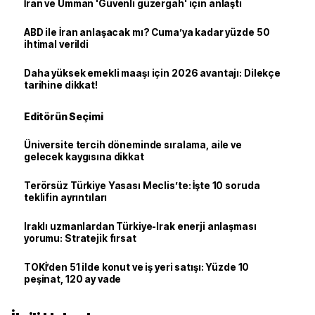
İran ve Umman 'Güvenli güzergah' için anlaştı
ABD ile İran anlaşacak mı? Cuma’ya kadar yüzde 50
ihtimal verildi
Daha yüksek emekli maaşı için 2026 avantajı: Dilekçe
tarihine dikkat!
Editörün Seçimi
Üniversite tercih döneminde sıralama, aile ve
gelecek kaygısına dikkat
Terörsüz Türkiye Yasası Meclis’te: İşte 10 soruda
teklifin ayrıntıları
Iraklı uzmanlardan Türkiye-Irak enerji anlaşması
yorumu: Stratejik fırsat
TOKİ’den 51 ilde konut ve iş yeri satışı: Yüzde 10
peşinat, 120 ay vade