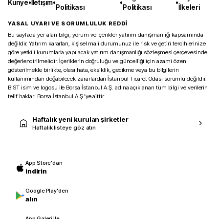
Künye
•
İletişim
•
•
•
Politikası
Politikası
İlkeleri
YASAL UYARI VE SORUMLULUK REDDİ
Bu sayfada yer alan bilgi, yorum ve içerikler yatırım danışmanlığı kapsamında
değildir. Yatırım kararları, kişisel mali durumunuz ile risk ve getiri tercihlerinize
göre yetkili kurumlarla yapılacak yatırım danışmanlığı sözleşmesi çerçevesinde
değerlendirilmelidir. İçeriklerin doğruluğu ve güncelliği için azami özen
gösterilmekle birlikte, olası hata, eksiklik, gecikme veya bu bilgilerin
kullanımından doğabilecek zararlardan İstanbul Ticaret Odası sorumlu değildir.
BIST isim ve logosu ile Borsa İstanbul A.Ş. adına açıklanan tüm bilgi ve verilerin
telif hakları Borsa İstanbul A.Ş.’ye aittir.
Haftalık yeni kurulan şirketler
Haftalık listeye göz atın
App Store'dan
indirin
Google Play'den
alın
App Galeri ile