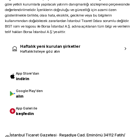
göre yetkili kurumlarla yapılacak yatırım danışmanlığı sözleşmesi çerçevesinde
değerlendirilmelidir. İçeriklerin doğruluğu ve güncelliği için azami özen
gösterilmekle birlikte, olası hata, eksiklik, gecikme veya bu bilgilerin
kullanımından doğabilecek zararlardan İstanbul Ticaret Odası sorumlu değildir.
BIST isim ve logosu ile Borsa İstanbul A.Ş. adına açıklanan tüm bilgi ve verilerin
telif hakları Borsa İstanbul A.Ş.’ye aittir.
Haftalık yeni kurulan şirketler
Haftalık listeye göz atın
App Store'dan
indirin
Google Play'den
alın
App Galeri ile
keşfedin
İstanbul Ticaret Gazetesi · Reşadiye Cad. Eminönü 34112 Fatih/