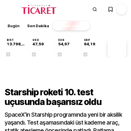
Bugün
Son Dakika
Finans
EKSTRA
BIST
USD
EUR
GBP
13.798,82
47,59
54,97
64,19
PİYASA
VERİLERİ
+0,70%
+0,05%
-0,08%
+0,15%
Gündem
Starship roketi 10. test
uçusunda başarısız oldu
SpaceX’in Starship programında yeni bir aksilik
yaşandı. Test aşamasındaki üst kademe araç,
statik ateşleme öncesinde patladı. Patlama