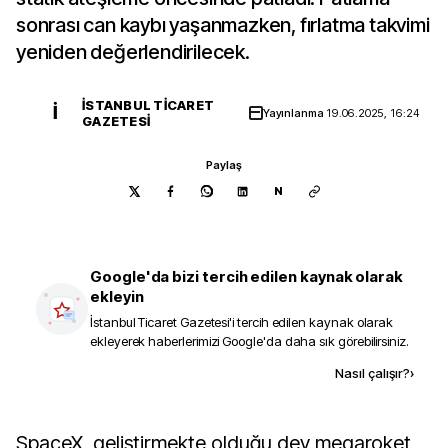
sonrası can kaybı yaşanmazken, fırlatma takvimi
yeniden değerlendirilecek.
İSTANBUL TICARET
İ
Yayınlanma
19.06.2025, 16:24
GAZETESI
Paylaş
N
Google'da bizi tercih edilen kaynak olarak
ekleyin
İstanbul Ticaret Gazetesi
'i tercih edilen kaynak olarak
ekleyerek haberlerimizi Google'da daha sık görebilirsiniz.
Kaynak ekle
Nasıl çalışır?
›
SpaceX, geliştirmekte olduğu dev megaroket