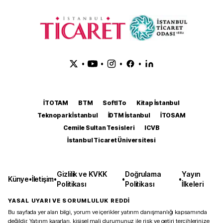
•
•
•
•
İTOTAM
BTM
SoftITo
Kitap İstanbul
Teknopark İstanbul
İDTM İstanbul
İTOSAM
Cemile Sultan Tesisleri
ICVB
İstanbul Ticaret Üniversitesi
Gizlilik ve KVKK
Doğrulama
Yayın
Künye
•
İletişim
•
•
•
Politikası
Politikası
İlkeleri
YASAL UYARI VE SORUMLULUK REDDİ
Bu sayfada yer alan bilgi, yorum ve içerikler yatırım danışmanlığı kapsamında
değildir. Yatırım kararları, kişisel mali durumunuz ile risk ve getiri tercihlerinize