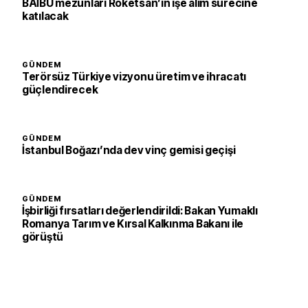
BAİBÜ mezunları Roketsan’ın işe alım sürecine
katılacak
GÜNDEM
Terörsüz Türkiye vizyonu üretim ve ihracatı
güçlendirecek
GÜNDEM
İstanbul Boğazı’nda dev vinç gemisi geçişi
GÜNDEM
İşbirliği fırsatları değerlendirildi: Bakan Yumaklı
Romanya Tarım ve Kırsal Kalkınma Bakanı ile
görüştü