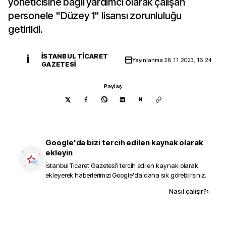
yöneticisine bağlı yardımcı olarak çalışan
personele "Düzey 1" lisansı zorunluluğu
getirildi.
İSTANBUL TICARET
İ
Yayınlanma
28.11.2023, 16:24
GAZETESI
Paylaş
N
Google'da bizi tercih edilen kaynak olarak
ekleyin
İstanbul Ticaret Gazetesi
'i tercih edilen kaynak olarak
ekleyerek haberlerimizi Google'da daha sık görebilirsiniz.
Kaynak ekle
Nasıl çalışır?
›