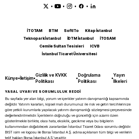
•
•
•
•
İTOTAM
BTM
SoftITo
Kitap İstanbul
Teknopark İstanbul
İDTM İstanbul
İTOSAM
Cemile Sultan Tesisleri
ICVB
İstanbul Ticaret Üniversitesi
Gizlilik ve KVKK
Doğrulama
Yayın
Künye
•
İletişim
•
•
•
Politikası
Politikası
İlkeleri
YASAL UYARI VE SORUMLULUK REDDİ
Bu sayfada yer alan bilgi, yorum ve içerikler yatırım danışmanlığı kapsamında
değildir. Yatırım kararları, kişisel mali durumunuz ile risk ve getiri tercihlerinize
göre yetkili kurumlarla yapılacak yatırım danışmanlığı sözleşmesi çerçevesinde
değerlendirilmelidir. İçeriklerin doğruluğu ve güncelliği için azami özen
gösterilmekle birlikte, olası hata, eksiklik, gecikme veya bu bilgilerin
kullanımından doğabilecek zararlardan İstanbul Ticaret Odası sorumlu değildir.
BIST isim ve logosu ile Borsa İstanbul A.Ş. adına açıklanan tüm bilgi ve verilerin
telif hakları Borsa İstanbul A.Ş.’ye aittir.