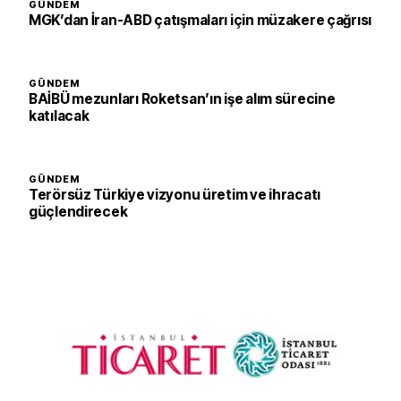
GÜNDEM
MGK’dan İran-ABD çatışmaları için müzakere çağrısı
GÜNDEM
BAİBÜ mezunları Roketsan’ın işe alım sürecine
katılacak
GÜNDEM
Terörsüz Türkiye vizyonu üretim ve ihracatı
güçlendirecek