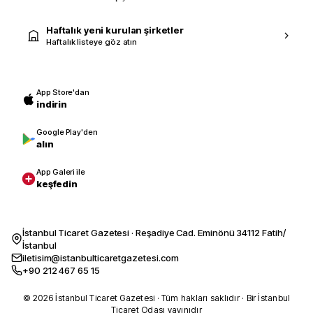
Haftalık yeni kurulan şirketler
Haftalık listeye göz atın
App Store'dan
indirin
Google Play'den
alın
App Galeri ile
keşfedin
İstanbul Ticaret Gazetesi · Reşadiye Cad. Eminönü 34112 Fatih/
İstanbul
iletisim@istanbulticaretgazetesi.com
+90 212 467 65 15
© 2026 İstanbul Ticaret Gazetesi · Tüm hakları saklıdır · Bir İstanbul
Ticaret Odası yayınıdır