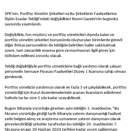
SPK'nin, Portföy Yönetim Şirketleri ve Bu Şirketlerin Faaliyetlerine
İlişkin Esaslar Tebliği'ndeki değişiklikleri Resmi Gazete'nin bugünkü
sayısında yayımlandı.
Değişiklikle, fon müdürü ve portföy yöneticileri dışında kalan ve
portföy yönetim şirketleri bünyesinde oluşturulan birimlerde görevli
diğer ihtisas personelinin de tebliğde belirtilen haller saklı kalmak
üzere, tam zamanlılık esasına göre ve münhasıran ilgili görev için
istihdam edilmesi zorunlu olacak.
Tebliğ değişikliğiyle portföy yöneticisine bağlı yardımcı olarak çalışan
personelin Sermaye Piyasası Faaliyetleri Düzey 1 lisansına sahip olması
gerekecek.
Portföy yöneticisi yardımcısı olarak en fazla 3 yıl çalışılabilecek, portföy
yöneticiliği için Kurul düzenlemelerinde aranan lisansların edinilmesi
halinde ise bu süre 5 yıla kadar uzayabilecek.
Bugün itibarıyla yürürlüğe girerken aynı tebliğin 1. maddesine, "Bu
fıkranın yürürlüğe girdiği tarih itibarıyla yatırım danışmanlığı faaliyet
yetki belgesi almış ve araştırma uzmanının yatırım danışmanı olarak
görevlendirildiği şirketler tarafından bu tebliğin 20. maddesinin 7.
fıkrasına en geç 30 Haziran 2024 tarihine kadar uyum sağlanması