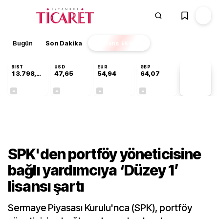
Bugün
Son Dakika
Finans
EKSTRA
BIST
USD
EUR
GBP
13.798,82
47,65
54,94
64,07
PİYASA
VERİLERİ
+0,70%
+0,04%
-0,13%
-0,16%
Gündem
SPK'den portföy yöneticisine
bağlı yardımcıya ‘Düzey 1’
lisansı şartı
Sermaye Piyasası Kurulu'nca (SPK), portföy