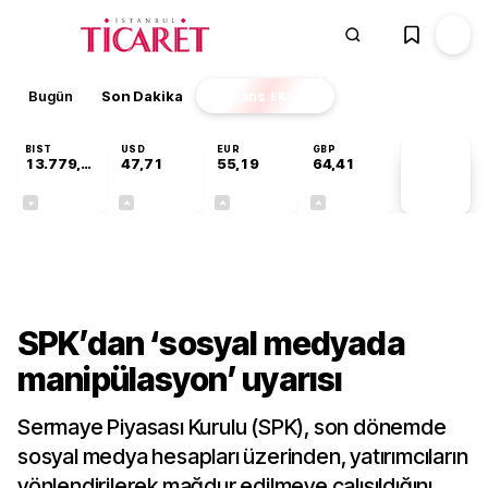
Bugün
Son Dakika
Finans
EKSTRA
BIST
USD
EUR
GBP
13.779,39
47,71
55,19
64,41
PİYASA
VERİLERİ
-0,14%
+0,18%
+0,32%
+0,38%
Gündem
SPK’dan ‘sosyal medyada
manipülasyon’ uyarısı
Sermaye Piyasası Kurulu (SPK), son dönemde
sosyal medya hesapları üzerinden, yatırımcıların
yönlendirilerek mağdur edilmeye çalışıldığını