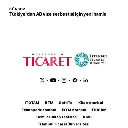
GÜNDEM
Türkiye'den AB vize serbestisi için yeni hamle
•
•
•
•
İTOTAM
BTM
SoftITo
Kitap İstanbul
Teknopark İstanbul
İDTM İstanbul
İTOSAM
Cemile Sultan Tesisleri
ICVB
İstanbul Ticaret Üniversitesi