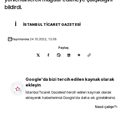
bildirdi.
İ
İSTANBUL TICARET GAZETESI
Yayınlanma
24.10.2022, 13:38
Paylaş
N
Google'da bizi tercih edilen kaynak olarak
ekleyin
İstanbul Ticaret Gazetesi
'i tercih edilen kaynak olarak
ekleyerek haberlerimizi Google'da daha sık görebilirsiniz.
Kaynak ekle
Nasıl çalışır?
›