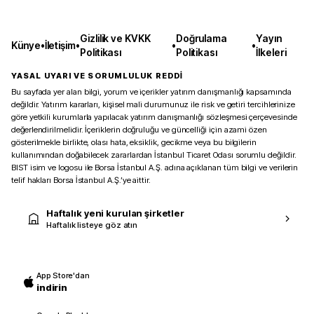
Gizlilik ve KVKK
Doğrulama
Yayın
Künye
•
İletişim
•
•
•
Politikası
Politikası
İlkeleri
YASAL UYARI VE SORUMLULUK REDDİ
Bu sayfada yer alan bilgi, yorum ve içerikler yatırım danışmanlığı kapsamında
değildir. Yatırım kararları, kişisel mali durumunuz ile risk ve getiri tercihlerinize
göre yetkili kurumlarla yapılacak yatırım danışmanlığı sözleşmesi çerçevesinde
değerlendirilmelidir. İçeriklerin doğruluğu ve güncelliği için azami özen
gösterilmekle birlikte, olası hata, eksiklik, gecikme veya bu bilgilerin
kullanımından doğabilecek zararlardan İstanbul Ticaret Odası sorumlu değildir.
BIST isim ve logosu ile Borsa İstanbul A.Ş. adına açıklanan tüm bilgi ve verilerin
telif hakları Borsa İstanbul A.Ş.’ye aittir.
Haftalık yeni kurulan şirketler
Haftalık listeye göz atın
App Store'dan
indirin