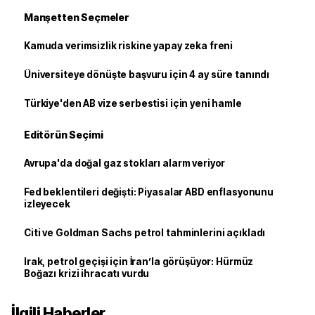
Manşetten Seçmeler
Kamuda verimsizlik riskine yapay zeka freni
Üniversiteye dönüşte başvuru için 4 ay süre tanındı
Türkiye'den AB vize serbestisi için yeni hamle
Editörün Seçimi
Avrupa'da doğal gaz stokları alarm veriyor
Fed beklentileri değişti: Piyasalar ABD enflasyonunu
izleyecek
Citi ve Goldman Sachs petrol tahminlerini açıkladı
Irak, petrol geçişi için İran’la görüşüyor: Hürmüz
Boğazı krizi ihracatı vurdu
İlgili Haberler