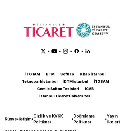
•
•
•
•
İTOTAM
BTM
SoftITo
Kitap İstanbul
Teknopark İstanbul
İDTM İstanbul
İTOSAM
Cemile Sultan Tesisleri
ICVB
İstanbul Ticaret Üniversitesi
Gizlilik ve KVKK
Doğrulama
Yayın
Künye
•
İletişim
•
•
•
Politikası
Politikası
İlkeleri