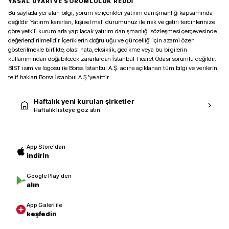
YASAL UYARI VE SORUMLULUK REDDİ
Bu sayfada yer alan bilgi, yorum ve içerikler yatırım danışmanlığı kapsamında
değildir. Yatırım kararları, kişisel mali durumunuz ile risk ve getiri tercihlerinize
göre yetkili kurumlarla yapılacak yatırım danışmanlığı sözleşmesi çerçevesinde
değerlendirilmelidir. İçeriklerin doğruluğu ve güncelliği için azami özen
gösterilmekle birlikte, olası hata, eksiklik, gecikme veya bu bilgilerin
kullanımından doğabilecek zararlardan İstanbul Ticaret Odası sorumlu değildir.
BIST isim ve logosu ile Borsa İstanbul A.Ş. adına açıklanan tüm bilgi ve verilerin
telif hakları Borsa İstanbul A.Ş.’ye aittir.
Haftalık yeni kurulan şirketler
Haftalık listeye göz atın
App Store'dan
indirin
Google Play'den
alın
App Galeri ile
keşfedin