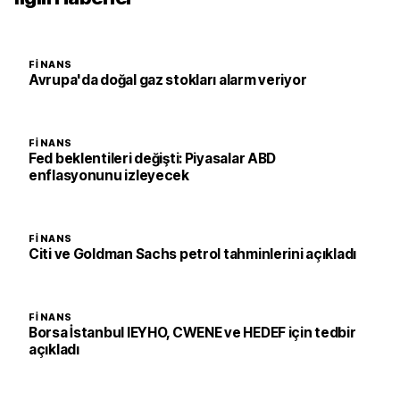
FINANS
Avrupa'da doğal gaz stokları alarm veriyor
FINANS
Fed beklentileri değişti: Piyasalar ABD
enflasyonunu izleyecek
FINANS
Citi ve Goldman Sachs petrol tahminlerini açıkladı
FINANS
Borsa İstanbul IEYHO, CWENE ve HEDEF için tedbir
açıkladı