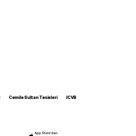
M
Cemile Sultan Tesisleri
ICVB
App Store'dan