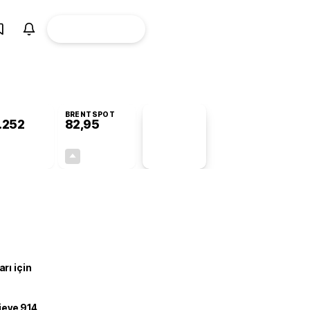
ÜYE
CANLI BORSA
Girişi
BRENTSPOT
.252
82,95
PİYASA
VERİLERİ
-0,71%
+0,21%
+0,00
0,17
rı için
ojeye 914