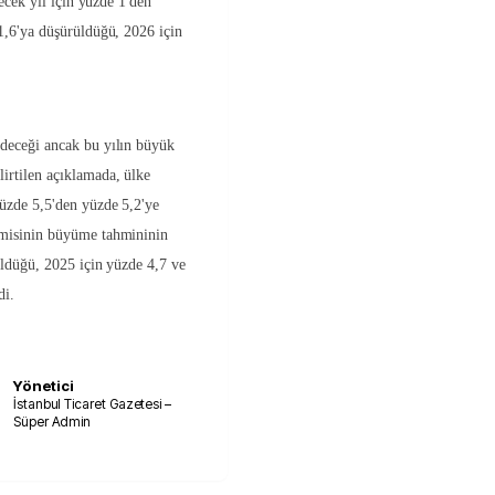
lecek yıl için yüzde 1'den
1,6'ya düşürüldüğü, 2026 için
deceği ancak bu yılın büyük
rtilen açıklamada, ülke
üzde 5,5'den yüzde 5,2'ye
omisinin büyüme tahmininin
üldüğü, 2025 için yüzde 4,7 ve
di.
Yönetici
İstanbul Ticaret Gazetesi –
Süper Admin