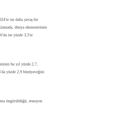
024'te ise daha yavaş bir
çıklamada, dünya ekonomisinin
6'da ise yüzde 3,3'er
minin bu yıl yüzde 2,7,
6'da yüzde 2,9 büyüyeceğini
lama öngörüldüğü, resesyon