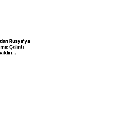
’dan Rusya’ya
ma: Çalıntı
saldırı
ilir