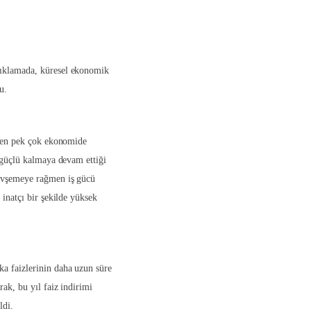
çıklamada, küresel ekonomik
u.
ğmen pek çok ekonomide
n güçlü kalmaya devam ettiği
gevşemeye rağmen iş gücü
 inatçı bir şekilde yüksek
a faizlerinin daha uzun süre
rak, bu yıl faiz indirimi
ldi.