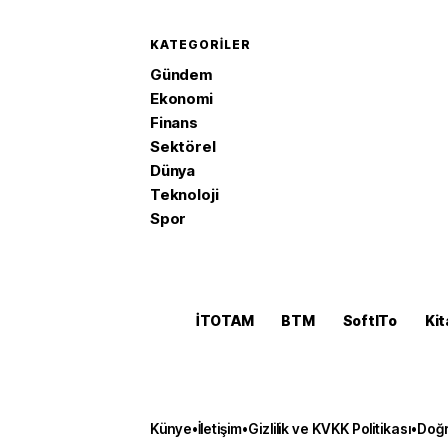
KATEGORILER
Gündem
Ekonomi
Finans
Sektörel
Dünya
Teknoloji
Spor
İTOTAM
BTM
SoftITo
Kit
Künye
•
İletişim
•
Gizlilik ve KVKK Politikası
•
Doğr