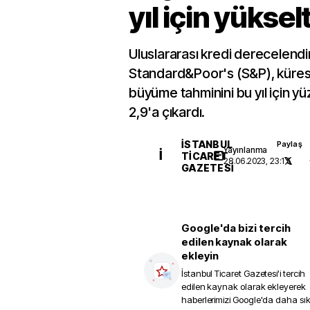
yıl için yükselt
Uluslararası kredi derecelend
Standard&Poor's (S&P), küre
büyüme tahminini bu yıl için 
2,9'a çıkardı.
İSTANBUL
Paylaş
Yayınlanma
İ
TICARET
28.06.2023, 23:15
GAZETESI
Google'da bizi tercih
edilen kaynak olarak
ekleyin
İstanbul Ticaret Gazetesi
'i tercih
edilen kaynak olarak ekleyerek
haberlerimizi Google'da daha sı