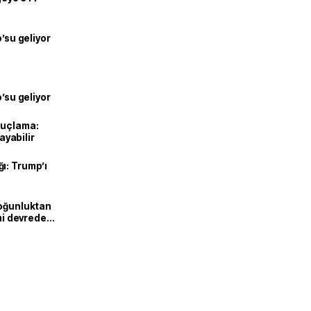
o’su geliyor
o’su geliyor
suçlama:
layabilir
ı: Trump’ı
Yoğunluktan
emi devreden