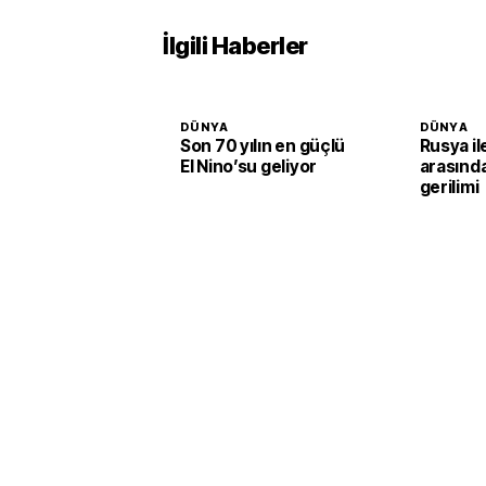
İlgili Haberler
DÜNYA
DÜNYA
Son 70 yılın en güçlü
Rusya i
El Nino’su geliyor
arasınd
gerilimi