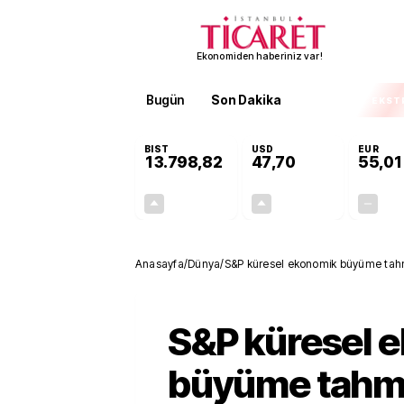
Ekonomiden haberiniz var!
Bugün
Son Dakika
Finans
EKST
BIST
USD
EUR
13.798,82
47,70
55,01
+0,70%
+0,16%
95,68
0,08
Anasayfa
/
Dünya
/
S&P küresel ekonomik büyüme tahmini
S&P küresel 
büyüme tahmi