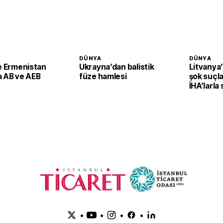
DÜNYA
DÜNYA
le Ermenistan
Ukrayna’dan balistik
Litvanya
a AB ve AEB
füze hamlesi
şok suçla
İHA’larla 
planlayab
•
•
•
•