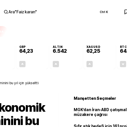
Ara
"
Faiz kararı
"
Ctrl K
RA
GBP
ALTIN
XAGUSD
BTC
64,23
6.542
62,25
64
+0,00%
+0,09%
+0,76%
+1,22%
0,00
0,06
49,21
0,75
ni bu yıl için yükseltti
Manşetten Seçmeler
ekonomik
MGK’dan İran-ABD çatışmala
müzakere çağrısı
nini bu
Sıfır atık hedefi için 161 pr