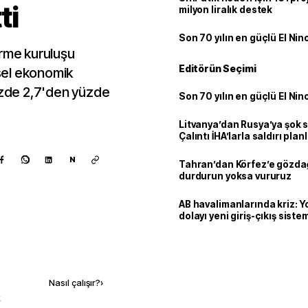
ti
milyon liralık destek
Son 70 yılın en güçlü El Nin
irme kuruluşu
Editörün Seçimi
sel ekonomik
yüzde 2,7'den yüzde
Son 70 yılın en güçlü El Nin
Litvanya’dan Rusya’ya şok 
Çalıntı İHA’larla saldırı plan
N
Tahran’dan Körfez’e gözdağ
durdurun yoksa vururuz
AB havalimanlarında kriz: 
dolayı yeni giriş-çıkış sist
çıkarılıyor
Kaynak ekle
Nasıl çalışır?
›
k