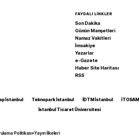
FAYDALI LINKLER
Son Dakika
Günün Manşetleri
Namaz Vakitleri
İmsakiye
Yazarlar
e-Gazete
Haber Site Haritası
RSS
ap İstanbul
Teknopark İstanbul
İDTM İstanbul
İTOSA
İstanbul Ticaret Üniversitesi
ulama Politikası
•
Yayın İlkeleri