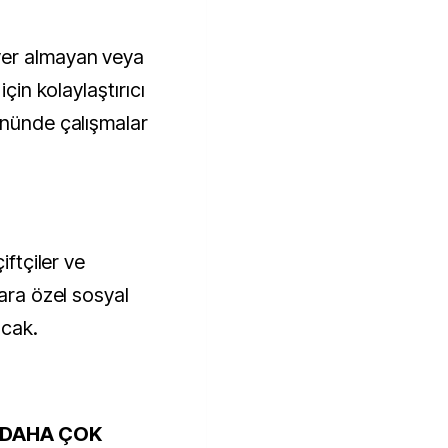
yer almayan veya
için kolaylaştırıcı
önünde çalışmalar
iftçiler ve
lara özel sosyal
acak.
"DAHA ÇOK