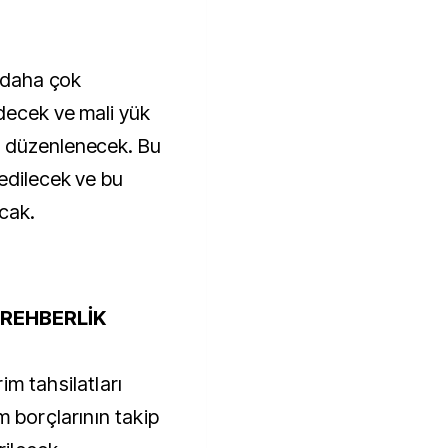
n daha çok
decek ve mali yük
n düzenlenecek. Bu
 edilecek ve bu
acak.
REHBERLİK
m tahsilatları
m borçlarının takip