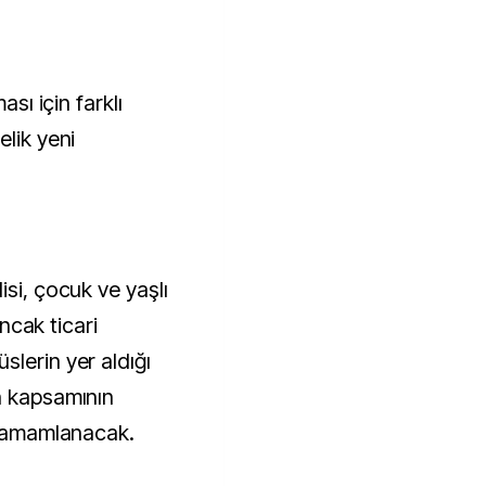
ası için farklı
elik yeni
isi, çocuk ve yaşlı
ancak ticari
lerin yer aldığı
n kapsamının
r tamamlanacak.