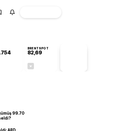
ÜYE
CANLI BORSA
Girişi
BRENTSPOT
.754
82,69
PİYASA
VERİLERİ
+0,20%
-0,11%
+0,00
-0,09
 gümüş 99.70
seldi?
eldi: ABD