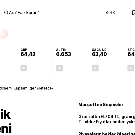
Ara
"
Faiz kararı
"
Ctrl K
RA
GBP
ALTIN
XAGUSD
BTC
64,42
6.653
63,40
64
+0,32%
+0,39%
+2,47%
+3,09%
0,18
0,25
160,32
1,90
 dönem: Kapsamı genişletilecek
Manşetten Seçmeler
ik
Gram altın 6.704 TL, gram
TL oldu: Fiyatlar neden yük
ni
Piyasaların beklediği veri g