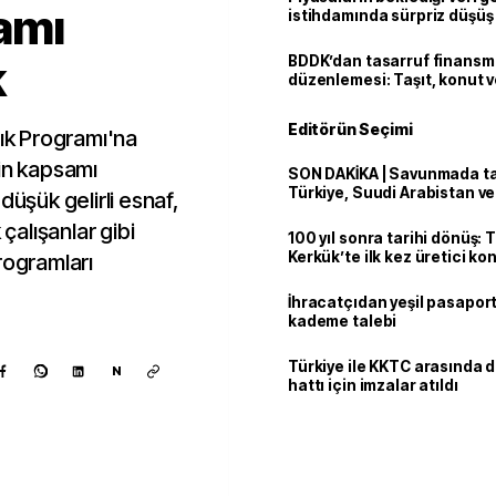
amı
istihdamında sürpriz düşüş
k
BDDK’dan tasarruf finans
düzenlemesi: Taşıt, konut v
limitler değişti
Editörün Seçimi
lık Programı'na
nin kapsamı
SON DAKİKA | Savunmada tari
Türkiye, Suudi Arabistan v
düşük gelirli esnaf,
'Mekke Anlaşması'nı imzala
 çalışanlar gibi
100 yıl sonra tarihi dönüş: 
Kerkük’te ilk kez üretici k
rogramları
İhracatçıdan yeşil pasaport
kademe talebi
Türkiye ile KKTC arasında 
N
hattı için imzalar atıldı