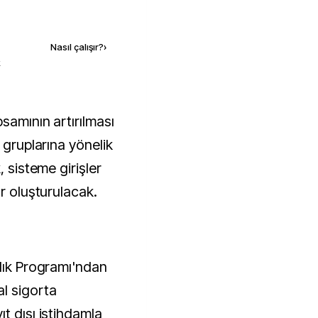
Kaynak ekle
Nasıl çalışır?
›
k
 gruplarına yönelik
, sisteme girişler
ar oluşturulacak.
llık Programı'ndan
l sigorta
t dışı istihdamla