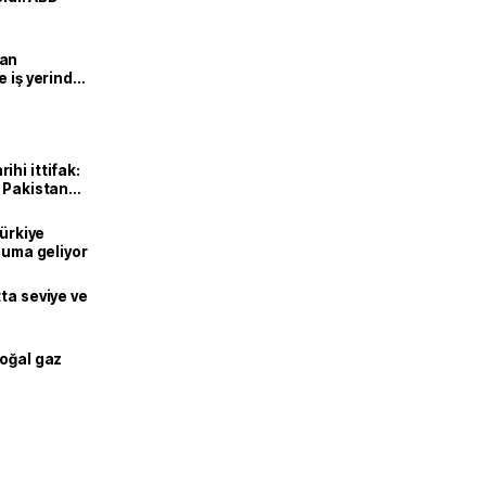
man
e iş yerinde
hi ittifak:
e Pakistan
dı
Türkiye
onuma geliyor
ta seviye ve
doğal gaz