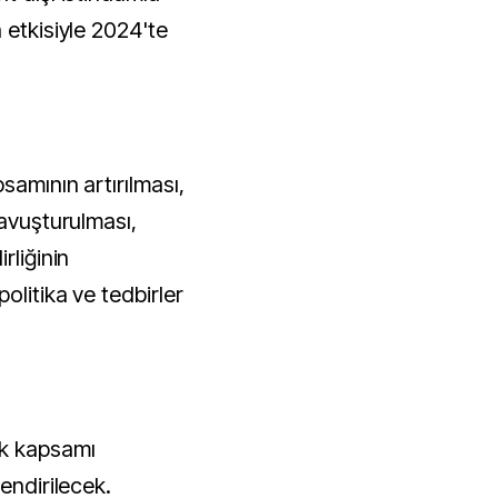
 etkisiyle 2024'te
samının artırılması,
kavuşturulması,
rliğinin
olitika ve tedbirler
ik kapsamı
endirilecek.