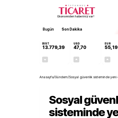
Ekonomiden haberiniz var!
Bugün
Son Dakika
Finans
EKST
BIST
USD
EUR
13.779,39
47,70
55,19
-0,14%
+0,15%
-19,42
0,07
Anasayfa
/
Gündem
/
Sosyal güvenlik sisteminde yeni
Sosyal güvenl
sisteminde ye