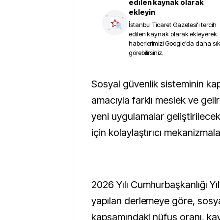
edilen kaynak olarak
ekleyin
İstanbul Ticaret Gazetesi
'i tercih
edilen kaynak olarak ekleyerek
haberlerimizi Google'da daha sı
görebilirsiniz.
Sosyal güvenlik sisteminin kapsamının artırılması
amacıyla farklı meslek ve gelir
yeni uygulamalar geliştirilecek
için kolaylaştırıcı mekanizmal
2026 Yılı Cumhurbaşkanlığı Yı
yapılan derlemeye göre, sosya
kapsamındaki nüfus oranı, kayı