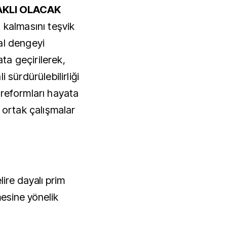
AKLI OLACAK
 kalmasını teşvik
al dengeyi
a geçirilerek,
 sürdürülebilirliği
 reformları hayata
r ortak çalışmalar
ire dayalı prim
mesine yönelik