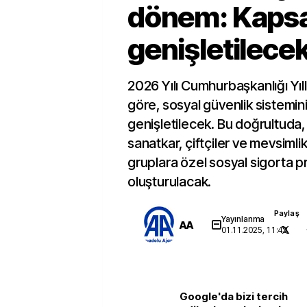
dönem: Kaps
genişletilece
2026 Yılı Cumhurbaşkanlığı Yıl
göre, sosyal güvenlik sistemi
genişletilecek. Bu doğrultuda, 
sanatkar, çiftçiler ve mevsimlik
gruplara özel sosyal sigorta p
oluşturulacak.
Paylaş
Yayınlanma
AA
01.11.2025, 11:43
Google'da bizi tercih