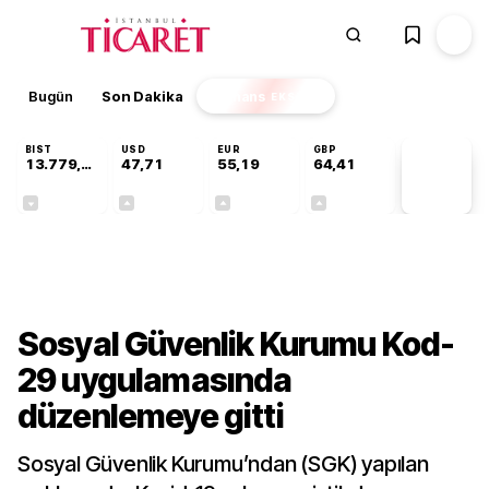
Bugün
Son Dakika
Finans
EKSTRA
BIST
USD
EUR
GBP
13.779,39
47,71
55,19
64,41
PİYASA
VERİLERİ
-0,14%
+0,18%
+0,32%
+0,38%
Gündem
Sosyal Güvenlik Kurumu Kod-
29 uygulamasında
düzenlemeye gitti
Sosyal Güvenlik Kurumu’ndan (SGK) yapılan