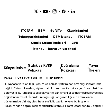
•
•
•
•
İTOTAM
BTM
SoftITo
Kitap İstanbul
Teknopark İstanbul
İDTM İstanbul
İTOSAM
Cemile Sultan Tesisleri
ICVB
İstanbul Ticaret Üniversitesi
Gizlilik ve KVKK
Doğrulama
Yayın
Künye
•
İletişim
•
•
•
Politikası
Politikası
İlkeleri
YASAL UYARI VE SORUMLULUK REDDİ
Bu sayfada yer alan bilgi, yorum ve içerikler yatırım danışmanlığı kapsamında
değildir. Yatırım kararları, kişisel mali durumunuz ile risk ve getiri tercihlerinize
göre yetkili kurumlarla yapılacak yatırım danışmanlığı sözleşmesi çerçevesinde
değerlendirilmelidir. İçeriklerin doğruluğu ve güncelliği için azami özen
gösterilmekle birlikte, olası hata, eksiklik, gecikme veya bu bilgilerin
kullanımından doğabilecek zararlardan İstanbul Ticaret Odası sorumlu değildir.