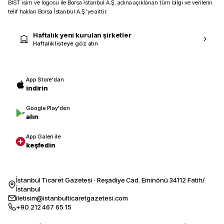
BIST isim ve logosu ile Borsa İstanbul A.Ş. adına açıklanan tüm bilgi ve verilerin
telif hakları Borsa İstanbul A.Ş.’ye aittir.
Haftalık yeni kurulan şirketler
Haftalık listeye göz atın
App Store'dan
indirin
Google Play'den
alın
App Galeri ile
keşfedin
İstanbul Ticaret Gazetesi · Reşadiye Cad. Eminönü 34112 Fatih/
İstanbul
iletisim@istanbulticaretgazetesi.com
+90 212 467 65 15