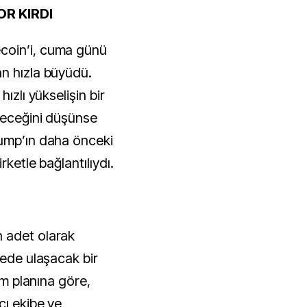
R KIRDI
coin’i, cuma günü
n hızla büyüdü.
ızlı yükselişin bir
ileceğini düşünse
rump’ın daha önceki
rketle bağlantılıydı.
 adet olarak
dede ulaşacak bir
tım planına göre,
cı ekibe ve