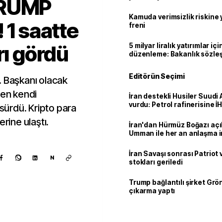
TRUMP
geçti
Kamuda verimsizlik riskine
 1 saatte
freni
rı gördü
5 milyar liralık yatırımlar içi
düzenleme: Bakanlık sözle
imzalayabilecek
Editörün Seçimi
. Başkanı olacak
en kendi
İran destekli Husiler Suudi 
vurdu: Petrol rafinerisine İHA
ürdü. Kripto para
rine ulaştı.
İran'dan Hürmüz Boğazı açı
Umman ile her an anlaşma i
İran Savaşı sonrası Patriot
N
stokları geriledi
Trump bağlantılı şirket Grö
çıkarma yaptı