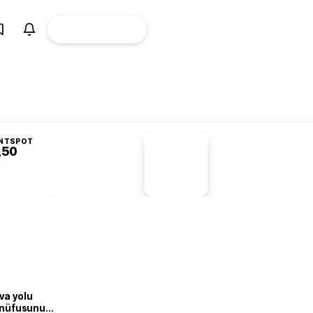
ÜYE
CANLI BORSA
Girişi
NTSPOT
,50
PİYASA
VERİLERİ
-1,55%
-1,28
va yolu
n nüfusunu