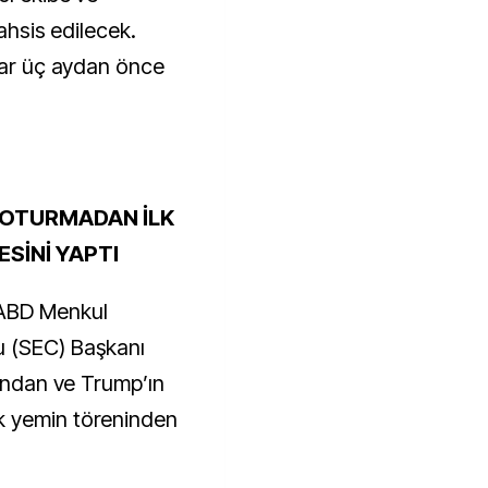
tahsis edilecek.
nlar üç aydan önce
OTURMADAN İLK
SİNİ YAPTI
 ABD Menkul
u (SEC) Başkanı
dından ve Trump’ın
k yemin töreninden