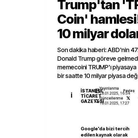
Trump'tan '
Coin' hamlesi!
10 milyar dola
Son dakika haberi: ABD'nin 47
Donald Trump göreve gelmed
memecoini TRUMP'ı piyasaya s
bir saatte 10 milyar piyasa değe
Yayınlanma
İSTANBUL
Paylaş
18.01.2025, 16:54
İ
TICARET
Güncellenme
GAZETESI
18.01.2025, 17:27
Google'da bizi tercih
edilen kaynak olarak