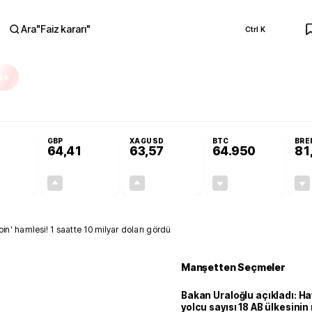
Ara
"
Faiz kararı
"
Ctrl K
RA
Resmi Gazete'de!
Öğrenci affı ve ek sınav hakkı Resmi Gazete'de!
GBP
XAGUSD
BTC
BRE
64,41
63,57
64.950
81
+0,32%
+0,38%
+3,37%
-0,09%
0,18
0,24
2,07
+0,00
' hamlesi! 1 saatte 10 milyar doları gördü
Manşetten Seçmeler
Bakan Uraloğlu açıkladı: Ha
yolcu sayısı 18 AB ülkesini