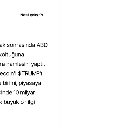
Kaynak ekle
Nasıl çalışır?
›
k
ak sonrasında ABD
koltuğuna
a hamlesini yaptı.
coin’i $TRUMP'ı
 birimi, piyasaya
inde 10 milyar
 büyük bir ilgi