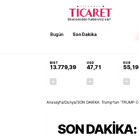
Ekonomiden haberiniz var!
Bugün
Son Dakika
Finans
EKST
SON DAKİKA
Öğrenci affı ve ek sınav hakkı 
BIST
USD
EUR
13.779,39
47,71
55,19
-0,14%
+0,18%
-19,42
0,09
Anasayfa
/
Dünya
/
SON DAKİKA: Trump'tan 'TRUMP Coin
SON DAKİKA: