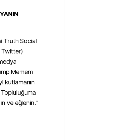
YANIN
i Truth Social
 Twitter)
 medya
Trump Memem
i kutlamanın
p Topluluğuma
ın ve eğlenin!"