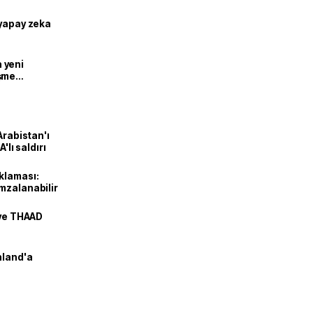
 yapay zeka
n yeni
şme
Arabistan'ı
'lı saldırı
klaması:
mzalanabilir
 ve THAAD
nland'a