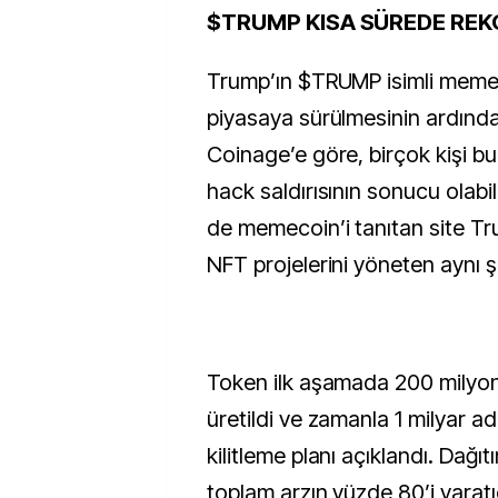
$TRUMP KISA SÜREDE REKO
Trump’ın $TRUMP isimli meme
piyasaya sürülmesinin ardında
Coinage’e göre, birçok kişi bu h
hack saldırısının sonucu olab
de memecoin’i tanıtan site T
NFT projelerini yöneten aynı şi
Token ilk aşamada 200 milyon
üretildi ve zamanla 1 milyar a
kilitleme planı açıklandı. Dağı
toplam arzın yüzde 80’i yaratı