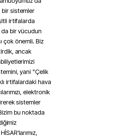
 kamuoyumuz da
bir sistemler
li irtifalarda
ı da bir vücudun
ı çok önemli. Biz
irdik, ancak
iliyetlerimizi
temini, yani "Çelik
ı irtifalardaki hava
larımızı, elektronik
irerek sistemler
 Bizim bu noktada
rdiğimiz
 HİSAR'larımız,