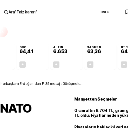
Ara
"
Faiz kararı
"
Ctrl K
RA
GBP
ALTIN
XAGUSD
BTC
64,41
6.653
63,36
64
+0,32%
+0,37%
+2,47%
+3,02%
0,18
0,24
160,32
1,86
urbaşkanı Erdoğan'dan F-35 mesajı: Görüşmelere
Manşetten Seçmeler
 NATO
Gram altın 6.704 TL, gram
TL oldu: Fiyatlar neden yük
Piyasaların beklediği veri g