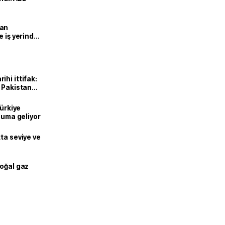
man
e iş yerinde
hi ittifak:
e Pakistan
dı
Türkiye
onuma geliyor
ta seviye ve
doğal gaz