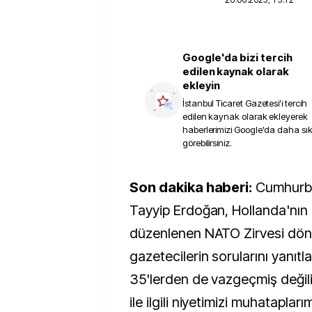
Google'da bizi tercih
edilen kaynak olarak
ekleyin
İstanbul Ticaret Gazetesi
'i tercih
edilen kaynak olarak ekleyerek
haberlerimizi Google'da daha sı
görebilirsiniz.
Son dakika haberi:
Cumhurba
Tayyip Erdoğan, Hollanda'nın
düzenlenen NATO Zirvesi dö
gazetecilerin sorularını yanıtl
35'lerden de vazgeçmiş değil
ile ilgili niyetimizi muhatapla