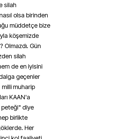
 silah
nasıl olsa birinden
lduğu müddetçe bize
şıyla köşemizde
u? Olmazdı. Gün
zden silah
em de en iyisini
 dalga geçenler
 milli muharip
ıları KAAN'a
 peteği" diye
ep birlikte
öklerde. Her
nci kol faaliyeti