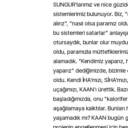
SUNGUR'larımız ve nice güzide
sistemlerimiz bulunuyor. Biz, "
alırız", "nasıl olsa paramız o
bu sistemleri satarlar" anlayı
otursaydık, bunlar olur muyd
oldu, paramızla müttefiklerimi
alamadık. "Kendimiz yaparız, h
yaparız" dediğimizde, bizimle
oldu. Kendi İHA'mızı, SİHA'mızı,
uçağımızı, KAAN'ı ürettik. Baz
başladığımızda, onu "kalorifer
aşağılamaya kalktılar. Bunları h
yaşamadık mı? KAAN bugün g
projenin engellenmesi için beşi