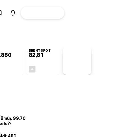
ÜYE
CANLI BORSA
Girişi
BRENTSPOT
.880
82,81
PİYASA
VERİLERİ
+0,55%
+0,04%
+0,00
0,03
 gümüş 99.70
seldi?
eldi: ABD