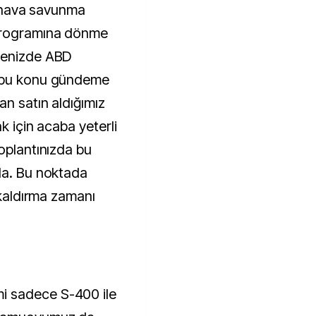
de hava savunma
 programına dönme
menizde ABD
ç bu konu gündeme
an satın aldığımız
k için acaba yeterli
oplantınızda bu
da. Bu noktada
 kaldırma zamanı
i sadece S-400 ile