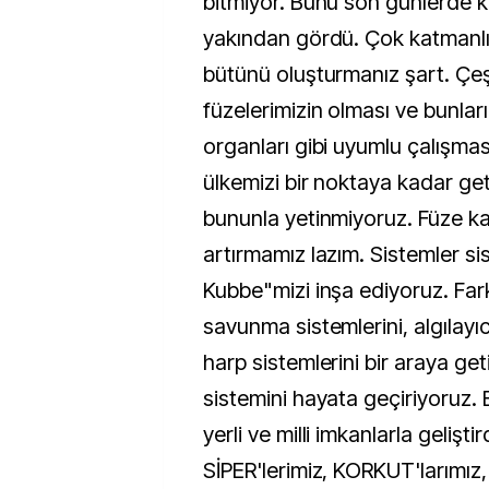
bitmiyor. Bunu son günlerde
yakından gördü. Çok katmanlı 
bütünü oluşturmanız şart. Çeşit
füzelerimizin olması ve bunlar
organları gibi uyumlu çalışmas
ülkemizi bir noktaya kadar get
bununla yetinmiyoruz. Füze kab
artırmamız lazım. Sistemler sis
Kubbe"mizi inşa ediyoruz. Farkl
savunma sistemlerini, algılayıcı
harp sistemlerini bir araya get
sistemini hayata geçiriyoruz.
yerli ve milli imkanlarla gelişti
SİPER'lerimiz, KORKUT'larımız,