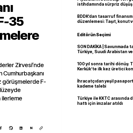
nı
istihdamında sürpriz düşüş
F-35
BDDK’dan tasarruf finans
düzenlemesi: Taşıt, konut v
limitler değişti
şmelere
Editörün Seçimi
SON DAKİKA | Savunmada tari
Türkiye, Suudi Arabistan v
'Mekke Anlaşması'nı imzala
erler Zirvesi’nde
100 yıl sonra tarihi dönüş: 
Kerkük’te ilk kez üretici k
en Cumhurbaşkanı
ız görüşmelerde F-
İhracatçıdan yeşil pasaport
kademe talebi
 düzeyde
 ilerleme
Türkiye ile KKTC arasında 
hattı için imzalar atıldı
N