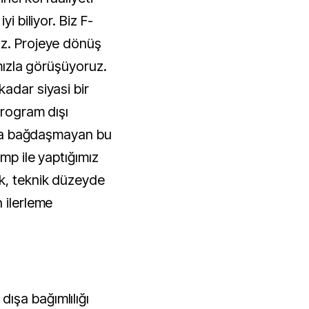
yi biliyor. Biz F-
iz. Projeye dönüş
ımızla görüşüyoruz.
adar siyasi bir
program dışı
uyla bağdaşmayan bu
mp ile yaptığımız
k, teknik düzeyde
 ilerleme
ışa bağımlılığı