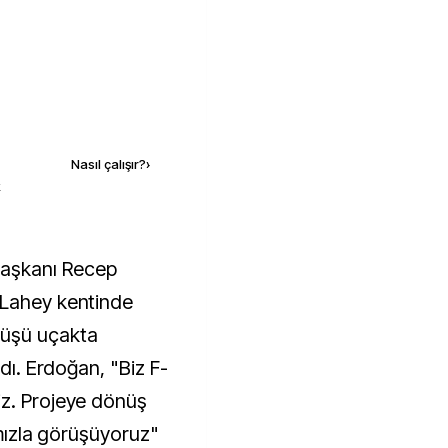
Kaynak ekle
Nasıl çalışır?
›
k
şkanı Recep
 Lahey kentinde
nüşü uçakta
adı. Erdoğan, "Biz F-
iz. Projeye dönüş
rımızla görüşüyoruz"