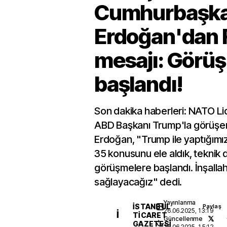
Cumhurbaşka
Erdoğan'dan 
mesajı: Görü
başlandı!
Son dakika haberleri: NATO Lid
ABD Başkanı Trump'la görüş
Erdoğan, "Trump ile yaptığım
35 konusunu ele aldık, teknik
görüşmelere başlandı. İnşallah
sağlayacağız" dedi.
Yayınlanma
İSTANBUL
Paylaş
26.06.2025, 13:19
İ
TICARET
Güncellenme
GAZETESI
26.06.2025, 15:12