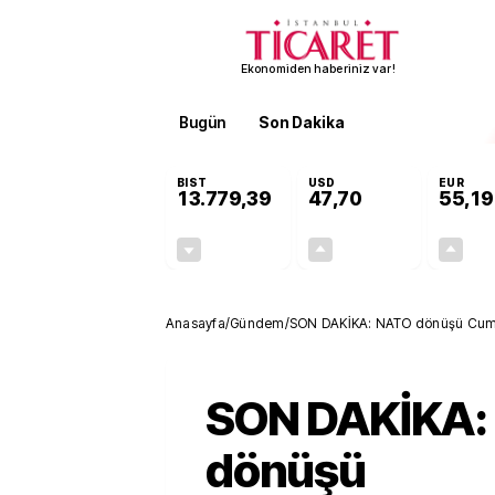
Ekonomiden haberiniz var!
Bugün
Son Dakika
Finans
EKST
BIST
USD
EUR
13.779,39
47,70
55,19
-0,14%
+0,15%
-19,42
0,07
Anasayfa
/
Gündem
/
SON DAKİKA: NATO dönüşü Cumh
başlandı!
SON DAKİKA:
dönüşü