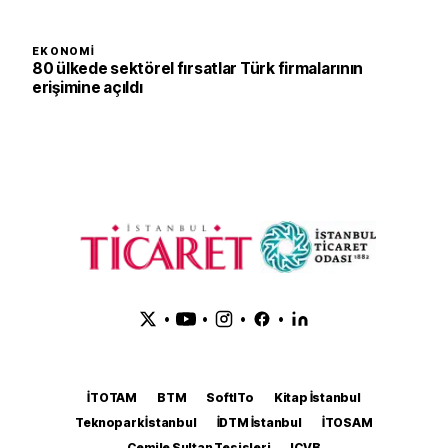
EKONOMI
80 ülkede sektörel fırsatlar Türk firmalarının
erişimine açıldı
•
•
•
•
İTOTAM
BTM
SoftITo
Kitap İstanbul
Teknopark İstanbul
İDTM İstanbul
İTOSAM
Cemile Sultan Tesisleri
ICVB