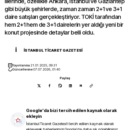
illerinde, özellikle Ankara, İstanbul ve Gaziantep
gibi büyük şehirlerde, zaman zaman 2+1 ve 3+1
daire satışları gerçekleştiriyor. TOKİ tarafından
hem 2+1 hem de 3+1 dairelerin yer aldığı yeni bir
konut projesinde detaylar belli oldu.
İ
İSTANBUL TICARET GAZETESI
Yayınlanma
21.01.2025, 09:31
Güncellenme
07.07.2026, 01:40
Paylaş
N
Google'da bizi tercih edilen kaynak olarak
ekleyin
İstanbul Ticaret Gazetesi
'i tercih edilen kaynak olarak
ekleyerek haberlerimizi Google'da daha sık görebilirsiniz.