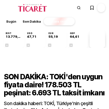
Bugün
Son Dakika
Finans
EKSTRA
BIST
USD
EUR
GBP
13.779,39
47,71
55,19
64,41
PİYASA
VERİLERİ
-0,14%
+0,18%
+0,32%
+0,38%
Ekonomi
SON DAKİKA: TOKİ'den uygun
fiyata daire! 178.503 TL
peşinat: 6.693 TL taksit imkanı
Son dakika haberi: TOKİ, Türkiye'nin çeşitli