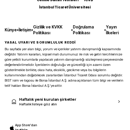
İstanbul Ticaret Üniversitesi
Gizlilik ve KVKK
Doğrulama
Yayın
Künye
•
İletişim
•
•
•
Politikası
Politikası
İlkeleri
YASAL UYARI VE SORUMLULUK REDDİ
Bu sayfada yer alan bilgi, yorum ve içerikler yatırım danışmanlığı kapsamında
değildir. Yatırım kararları, kişisel mali durumunuz ile risk ve getiri tercihlerinize
göre yetkili kurumlarla yapılacak yatırım danışmanlığı sözleşmesi çerçevesinde
değerlendirilmelidir. İçeriklerin doğruluğu ve güncelliği için azami özen
gösterilmekle birlikte, olası hata, eksiklik, gecikme veya bu bilgilerin
kullanımından doğabilecek zararlardan İstanbul Ticaret Odası sorumlu değildir.
BIST isim ve logosu ile Borsa İstanbul A.Ş. adına açıklanan tüm bilgi ve verilerin
telif hakları Borsa İstanbul A.Ş.’ye aittir.
Haftalık yeni kurulan şirketler
Haftalık listeye göz atın
App Store'dan