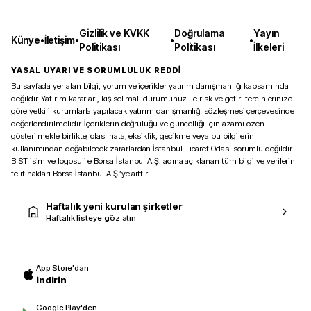
Gizlilik ve KVKK
Doğrulama
Yayın
Künye
•
İletişim
•
•
•
Politikası
Politikası
İlkeleri
YASAL UYARI VE SORUMLULUK REDDİ
Bu sayfada yer alan bilgi, yorum ve içerikler yatırım danışmanlığı kapsamında
değildir. Yatırım kararları, kişisel mali durumunuz ile risk ve getiri tercihlerinize
göre yetkili kurumlarla yapılacak yatırım danışmanlığı sözleşmesi çerçevesinde
değerlendirilmelidir. İçeriklerin doğruluğu ve güncelliği için azami özen
gösterilmekle birlikte, olası hata, eksiklik, gecikme veya bu bilgilerin
kullanımından doğabilecek zararlardan İstanbul Ticaret Odası sorumlu değildir.
BIST isim ve logosu ile Borsa İstanbul A.Ş. adına açıklanan tüm bilgi ve verilerin
telif hakları Borsa İstanbul A.Ş.’ye aittir.
Haftalık yeni kurulan şirketler
Haftalık listeye göz atın
App Store'dan
indirin
Google Play'den