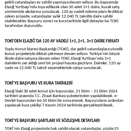
gelirli vatandaşları ev sahibi yapmaya devam ediyor. Bu kapsamda
Elazığ Yurtbaşı’nda inşa edilecek olan 30 adet 3+1 daire, kuralı satış
yöntemiyle alıcılarına sunulacak. 120 ay vadeli ödeme planı ile dikkat
çeken projede, vatandaşlar aylık 12.040 TL taksitle daire sahibi
olabilecekler. Başvuru süreci ve kura tarihiyle ilgili detaylar ise TOKİ
tarafından duyuruldu.
TOKİ’DEN ELAZIĞ’DA 120 AY VADELİ 1+1, 2+1, 3+1 DAİRE FIRSATI
Toplu Konut İdaresi Başkanlığı (TOKİ), dar gelirli vatandaşlara yönelik
konut projeleriyle dikkat çekmeye devam ediyor. Türkiye’nin birçok
ilinde daire satışına devam eden TOKİ, Elazığ Yurtbaşı’nda 3+1
dairelerin yer aldığı yeni bir projeyi hayata geçiriyor. Daireler, 120 ay
vade ve 12.040 TL taksit seçenekleriyle satışa sunulacak.
TOKİ’YE BAŞVURU VE KURA TARİHLERİ
Elazığ’daki 30 adet konut için başvurular, 21 Ekim – 31 Ekim 2024
tarihleri arasında T.C. Ziraat Bankası şubelerinden yapılabilecek. e-
Devlet başvuruları ise 30 Ekim’de sona erecek. Başvuruların ardından
yapılacak kura çekilişi 7 Kasım 2024 tarihinde gerçekleştirilecek.
TOKİ’YE BAŞVURU ŞARTLARI VE SÖZLEŞME DETAYLARI
TOKİ’nin Elazığ projesinde hak sahibi olacak vatandaşlar, yüzde 25