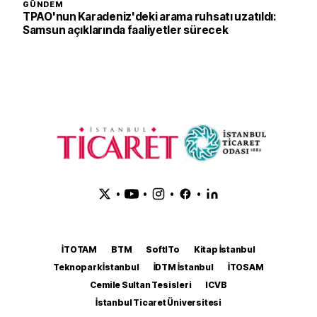
GÜNDEM
TPAO'nun Karadeniz'deki arama ruhsatı uzatıldı:
Samsun açıklarında faaliyetler sürecek
•
•
•
•
İTOTAM
BTM
SoftITo
Kitap İstanbul
Teknopark İstanbul
İDTM İstanbul
İTOSAM
Cemile Sultan Tesisleri
ICVB
İstanbul Ticaret Üniversitesi