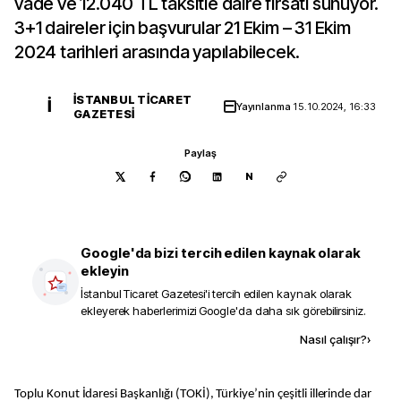
vade ve 12.040 TL taksitle daire fırsatı sunuyor.
3+1 daireler için başvurular 21 Ekim – 31 Ekim
2024 tarihleri arasında yapılabilecek.
İSTANBUL TICARET
İ
Yayınlanma
15.10.2024, 16:33
GAZETESI
Paylaş
N
Google'da bizi tercih edilen kaynak olarak
ekleyin
İstanbul Ticaret Gazetesi
'i tercih edilen kaynak olarak
ekleyerek haberlerimizi Google'da daha sık görebilirsiniz.
Kaynak ekle
Nasıl çalışır?
›
Toplu Konut İdaresi Başkanlığı (TOKİ), Türkiye’nin çeşitli illerinde dar