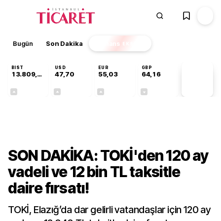
Bugün
Son Dakika
Finans
EKSTRA
BIST
USD
EUR
GBP
13.809,07
47,70
55,03
64,16
PİYASA
VERİLERİ
+0,07%
+0,17%
+0,04%
-0,03%
Gündem
SON DAKİKA: TOKİ'den 120 ay
vadeli ve 12 bin TL taksitle
daire fırsatı!
TOKİ, Elazığ’da dar gelirli vatandaşlar için 120 ay