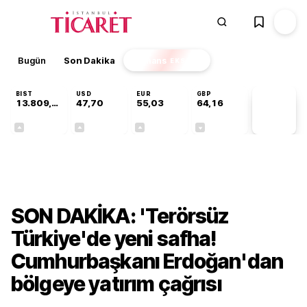
Bugün
Son Dakika
Finans
EKSTRA
BIST
USD
EUR
GBP
13.809,07
47,70
55,03
64,16
PİYASA
VERİLERİ
+0,07%
+0,17%
+0,04%
-0,03%
Gündem
SON DAKİKA: 'Terörsüz
Türkiye'de yeni safha!
Cumhurbaşkanı Erdoğan'dan
bölgeye yatırım çağrısı