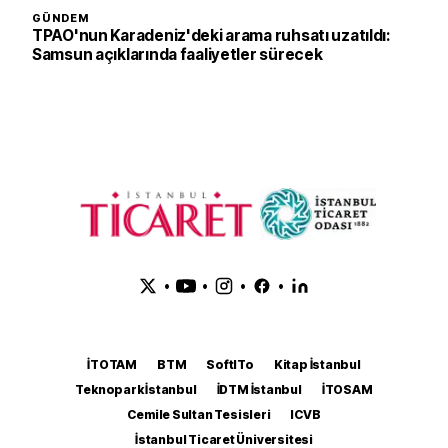
GÜNDEM
TPAO'nun Karadeniz'deki arama ruhsatı uzatıldı:
Samsun açıklarında faaliyetler sürecek
•
•
•
•
İTOTAM
BTM
SoftITo
Kitap İstanbul
Teknopark İstanbul
İDTM İstanbul
İTOSAM
Cemile Sultan Tesisleri
ICVB
İstanbul Ticaret Üniversitesi