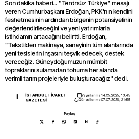
Son dakika haberi... "Terörsüz Türkiye" mesajı
veren Cumhurbaşkanı Erdoğan, PKK'nın kendini
feshetmesinin ardından bölgenin potansiyelinin
değerlendirileceğini ve yeni yatırımlarla
istihdamın artacağını belirtti. Erdoğan,
"Tekstilden makinaya, sanayinin tüm alanlarında
yeni tesislerin inşasını teşvik edecek, destek
vereceğiz. Güneydoğumuzun mümbit
topraklarını sulamadan tohuma her alanda
verimli tarım projeleriyle buluşturacağız" dedi.
İSTANBUL TICARET
Yayınlanma
14.05.2025, 13:45
İ
GAZETESI
Güncellenme
07.07.2026, 21:55
Paylaş
N