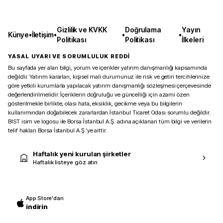
Gizlilik ve KVKK
Doğrulama
Yayın
Künye
•
İletişim
•
•
•
Politikası
Politikası
İlkeleri
YASAL UYARI VE SORUMLULUK REDDİ
Bu sayfada yer alan bilgi, yorum ve içerikler yatırım danışmanlığı kapsamında
değildir. Yatırım kararları, kişisel mali durumunuz ile risk ve getiri tercihlerinize
göre yetkili kurumlarla yapılacak yatırım danışmanlığı sözleşmesi çerçevesinde
değerlendirilmelidir. İçeriklerin doğruluğu ve güncelliği için azami özen
gösterilmekle birlikte, olası hata, eksiklik, gecikme veya bu bilgilerin
kullanımından doğabilecek zararlardan İstanbul Ticaret Odası sorumlu değildir.
BIST isim ve logosu ile Borsa İstanbul A.Ş. adına açıklanan tüm bilgi ve verilerin
telif hakları Borsa İstanbul A.Ş.’ye aittir.
Haftalık yeni kurulan şirketler
Haftalık listeye göz atın
App Store'dan
indirin