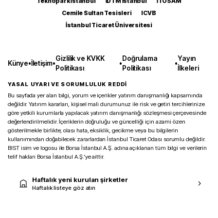
Teknopark İstanbul
İDTM İstanbul
İTOSAM
Cemile Sultan Tesisleri
ICVB
İstanbul Ticaret Üniversitesi
Gizlilik ve KVKK
Doğrulama
Yayın
Künye
•
İletişim
•
•
•
Politikası
Politikası
İlkeleri
YASAL UYARI VE SORUMLULUK REDDİ
Bu sayfada yer alan bilgi, yorum ve içerikler yatırım danışmanlığı kapsamında
değildir. Yatırım kararları, kişisel mali durumunuz ile risk ve getiri tercihlerinize
göre yetkili kurumlarla yapılacak yatırım danışmanlığı sözleşmesi çerçevesinde
değerlendirilmelidir. İçeriklerin doğruluğu ve güncelliği için azami özen
gösterilmekle birlikte, olası hata, eksiklik, gecikme veya bu bilgilerin
kullanımından doğabilecek zararlardan İstanbul Ticaret Odası sorumlu değildir.
BIST isim ve logosu ile Borsa İstanbul A.Ş. adına açıklanan tüm bilgi ve verilerin
telif hakları Borsa İstanbul A.Ş.’ye aittir.
Haftalık yeni kurulan şirketler
Haftalık listeye göz atın