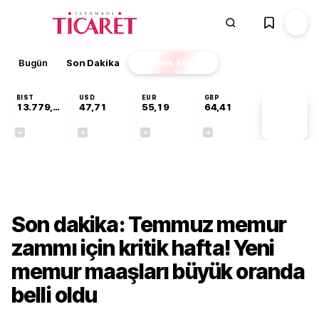
Bugün
Son Dakika
Finans
EKSTRA
BIST
USD
EUR
GBP
13.779,39
47,71
55,19
64,41
PİYASA
VERİLERİ
-0,14%
+0,18%
+0,32%
+0,38%
Ekonomi
Son dakika: Temmuz memur
zammı için kritik hafta! Yeni
memur maaşları büyük oranda
belli oldu