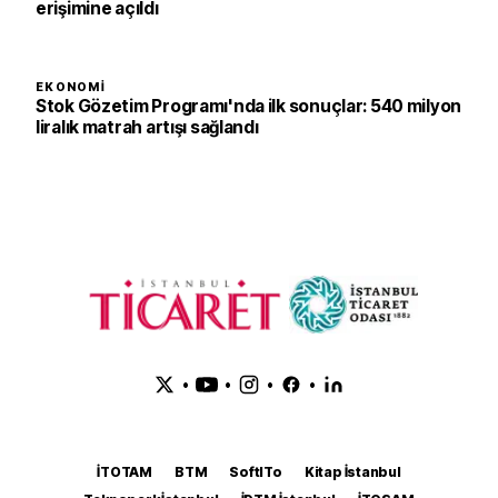
erişimine açıldı
EKONOMI
Stok Gözetim Programı'nda ilk sonuçlar: 540 milyon
liralık matrah artışı sağlandı
•
•
•
•
İTOTAM
BTM
SoftITo
Kitap İstanbul