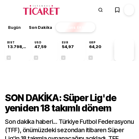
Bugün
Son Dakika
Finans
EKSTRA
BIST
USD
EUR
GBP
13.798,82
47,59
54,97
64,20
PİYASA
VERİLERİ
+0,70%
+0,05%
-0,07%
+0,15%
Gündem
SON DAKİKA: Süper Lig'de
yeniden 18 takımlı dönem
Son dakika haberi... Türkiye Futbol Federasyonu
(TFF), önümüzdeki sezondan itibaren Süper
Lig'in 18 takımla oynanacağını açıkladı. TFF