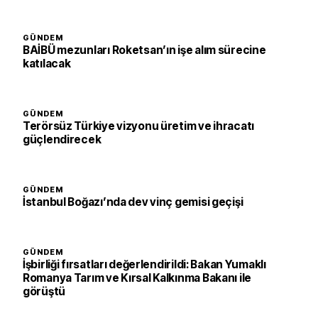
GÜNDEM
BAİBÜ mezunları Roketsan’ın işe alım sürecine
katılacak
GÜNDEM
Terörsüz Türkiye vizyonu üretim ve ihracatı
güçlendirecek
GÜNDEM
İstanbul Boğazı’nda dev vinç gemisi geçişi
GÜNDEM
İşbirliği fırsatları değerlendirildi: Bakan Yumaklı
Romanya Tarım ve Kırsal Kalkınma Bakanı ile
görüştü