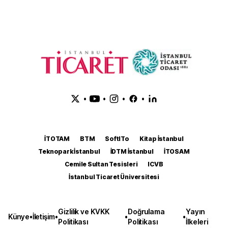
•
•
•
•
İTOTAM
BTM
SoftITo
Kitap İstanbul
Teknopark İstanbul
İDTM İstanbul
İTOSAM
Cemile Sultan Tesisleri
ICVB
İstanbul Ticaret Üniversitesi
Gizlilik ve KVKK
Doğrulama
Yayın
Künye
•
İletişim
•
•
•
Politikası
Politikası
İlkeleri