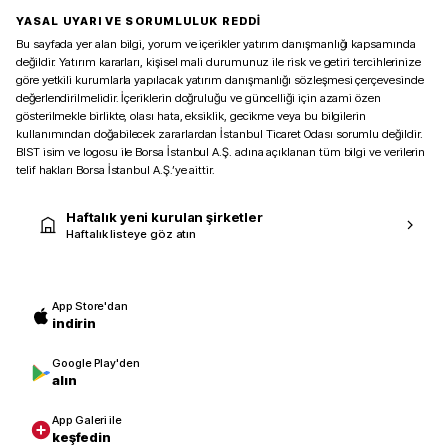
YASAL UYARI VE SORUMLULUK REDDİ
Bu sayfada yer alan bilgi, yorum ve içerikler yatırım danışmanlığı kapsamında
değildir. Yatırım kararları, kişisel mali durumunuz ile risk ve getiri tercihlerinize
göre yetkili kurumlarla yapılacak yatırım danışmanlığı sözleşmesi çerçevesinde
değerlendirilmelidir. İçeriklerin doğruluğu ve güncelliği için azami özen
gösterilmekle birlikte, olası hata, eksiklik, gecikme veya bu bilgilerin
kullanımından doğabilecek zararlardan İstanbul Ticaret Odası sorumlu değildir.
BIST isim ve logosu ile Borsa İstanbul A.Ş. adına açıklanan tüm bilgi ve verilerin
telif hakları Borsa İstanbul A.Ş.’ye aittir.
Haftalık yeni kurulan şirketler
Haftalık listeye göz atın
App Store'dan
indirin
Google Play'den
alın
App Galeri ile
keşfedin