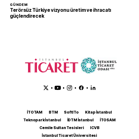
GÜNDEM
Terörsüz Türkiye vizyonu üretim ve ihracatı
güçlendirecek
•
•
•
•
İTOTAM
BTM
SoftITo
Kitap İstanbul
Teknopark İstanbul
İDTM İstanbul
İTOSAM
Cemile Sultan Tesisleri
ICVB
İstanbul Ticaret Üniversitesi