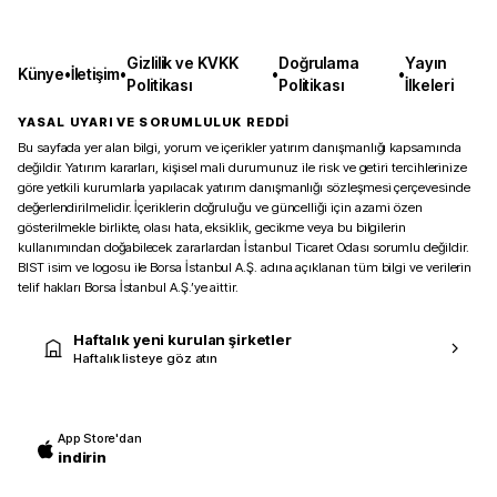
Gizlilik ve KVKK
Doğrulama
Yayın
Künye
•
İletişim
•
•
•
Politikası
Politikası
İlkeleri
YASAL UYARI VE SORUMLULUK REDDİ
Bu sayfada yer alan bilgi, yorum ve içerikler yatırım danışmanlığı kapsamında
değildir. Yatırım kararları, kişisel mali durumunuz ile risk ve getiri tercihlerinize
göre yetkili kurumlarla yapılacak yatırım danışmanlığı sözleşmesi çerçevesinde
değerlendirilmelidir. İçeriklerin doğruluğu ve güncelliği için azami özen
gösterilmekle birlikte, olası hata, eksiklik, gecikme veya bu bilgilerin
kullanımından doğabilecek zararlardan İstanbul Ticaret Odası sorumlu değildir.
BIST isim ve logosu ile Borsa İstanbul A.Ş. adına açıklanan tüm bilgi ve verilerin
telif hakları Borsa İstanbul A.Ş.’ye aittir.
Haftalık yeni kurulan şirketler
Haftalık listeye göz atın
App Store'dan
indirin