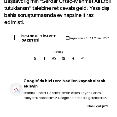
Başsavcılığı'nın "Serdar Ortaç-Mehmet Ali Erbil
tutuklansın" talebine ret cevabı geldi. Yasa dışı
bahis soruşturmasında ev hapsine itiraz
edilmişti.
İSTANBUL TICARET
İ
Yayınlanma
13.11.2024, 12:01
GAZETESI
Paylaş
N
Google'da bizi tercih edilen kaynak olarak
ekleyin
İstanbul Ticaret Gazetesi
'i tercih edilen kaynak olarak
ekleyerek haberlerimizi Google'da daha sık görebilirsiniz.
Kaynak ekle
Nasıl çalışır?
›