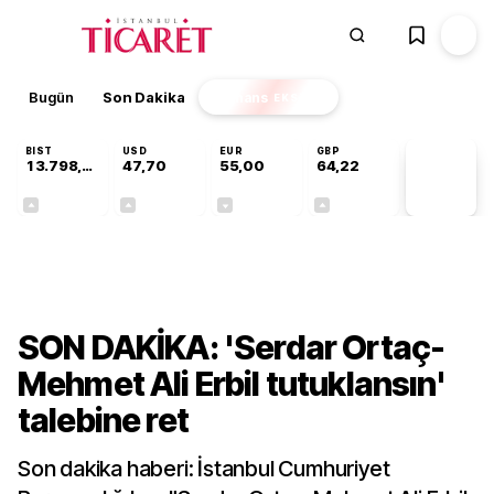
Bugün
Son Dakika
Finans
EKSTRA
BIST
USD
EUR
GBP
13.798,82
47,70
55,00
64,22
PİYASA
VERİLERİ
+0,70%
+0,16%
-0,03%
+0,07%
Gündem
SON DAKİKA: 'Serdar Ortaç-
Mehmet Ali Erbil tutuklansın'
talebine ret
Son dakika haberi: İstanbul Cumhuriyet