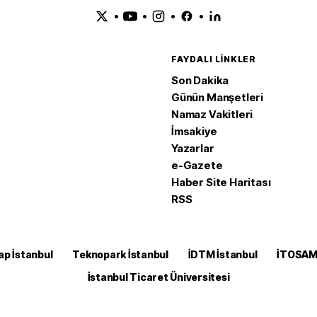
•
•
•
•
FAYDALI LINKLER
Son Dakika
Günün Manşetleri
Namaz Vakitleri
İmsakiye
Yazarlar
e-Gazete
Haber Site Haritası
RSS
ap İstanbul
Teknopark İstanbul
İDTM İstanbul
İTOSA
İstanbul Ticaret Üniversitesi