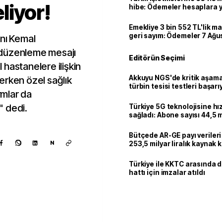
liyor!
hibe: Ödemeler hesaplara ya
Emekliye 3 bin 552 TL'lik ma
geri sayım: Ödemeler 7 Ağu
anı Kemal
 düzenleme mesajı
Editörün Seçimi
hastanelere ilişkin
Akkuyu NGS'de kritik aşama:
erken özel sağlık
türbin tesisi testleri başarı
rmlar da
tamamlandı
" dedi.
Türkiye 5G teknolojisine hı
sağladı: Abone sayısı 44,5 
ulaştı
Bütçede AR-GE payı verileri
N
253,5 milyar liralık kaynak k
Türkiye ile KKTC arasında 
hattı için imzalar atıldı
Kaynak ekle