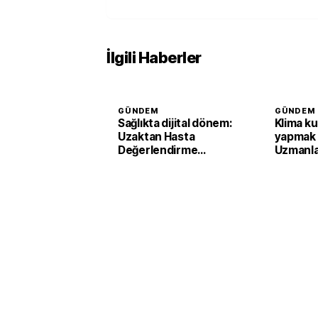
İlgili Haberler
GÜNDEM
GÜNDEM
Sağlıkta dijital dönem:
Klima ku
Uzaktan Hasta
yapmak 
Değerlendirme
Uzmanlar
Sistemi ile görüntülü
destek başladı