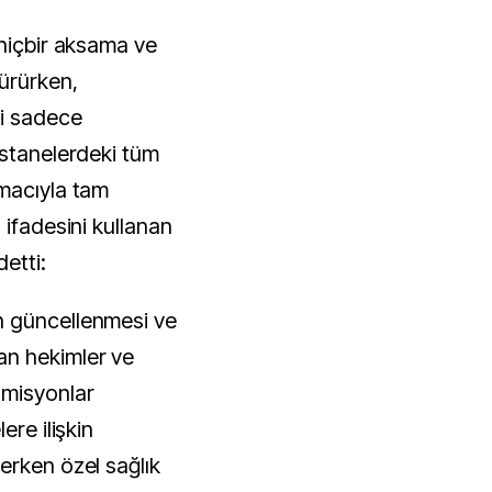
 hiçbir aksama ve
ürürken,
ri sadece
astanelerdeki tüm
amacıyla tam
 ifadesini kullanan
etti:
n güncellenmesi ve
n hekimler ve
misyonlar
ere ilişkin
erken özel sağlık