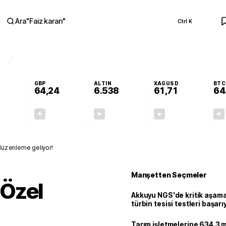
Ara
"
Faiz kararı
"
Ctrl K
RA
GBP
ALTIN
XAGUSD
BTC
64,24
6.538
61,71
64
+0,13%
+0,22%
+0,65%
-0,53%
0,07
0,14
41,96
-0,33
üzenleme geliyor!
Manşetten Seçmeler
Özel
Akkuyu NGS'de kritik aşama:
türbin tesisi testleri başarı
tamamlandı
Tarım işletmelerine 634.3 m