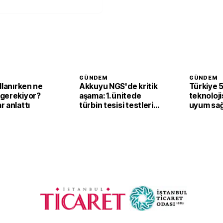
GÜNDEM
GÜNDEM
llanırken ne
Akkuyu NGS'de kritik
Türkiye 
gerekiyor?
aşama: 1. ünitede
teknolojis
 anlattı
türbin tesisi testleri
uyum sağ
başarıyla tamamlandı
sayısı 44
ulaştı