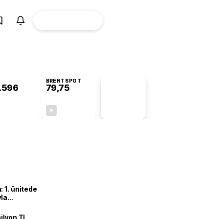
ÜYE
CANLI BORSA
Girişi
BRENTSPOT
.596
79,75
PİYASA
VERİLERİ
+0,81%
+1,06%
+0,00
0,84
 1. ünitede
yla
ilyon TL