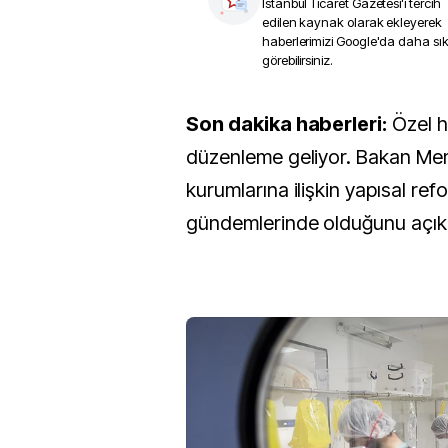
İstanbul Ticaret Gazetesi
'i tercih
edilen kaynak olarak ekleyerek
haberlerimizi Google'da daha sı
görebilirsiniz.
Son dakika haberleri:
Özel h
düzenleme geliyor. Bakan Mem
kurumlarına ilişkin yapısal ref
gündemlerinde olduğunu açıkl