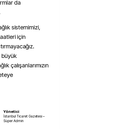
ormlar da
.
ğlık sistemimizi,
atleri için
çtırmayacağız.
a büyük
lık çalışanlarımızın
çeteye
Yönetici
İstanbul Ticaret Gazetesi –
Süper Admin