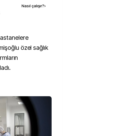
Nasıl çalışır?
›
k
astanelere
işoğlu özel sağlık
ormların
adı.