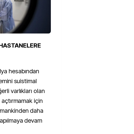
 HASTANELERE
dya hesabından
emini suistimal
li varlıkları olan
z açtırmamak için
zamankinden daha
 yapılmaya devam