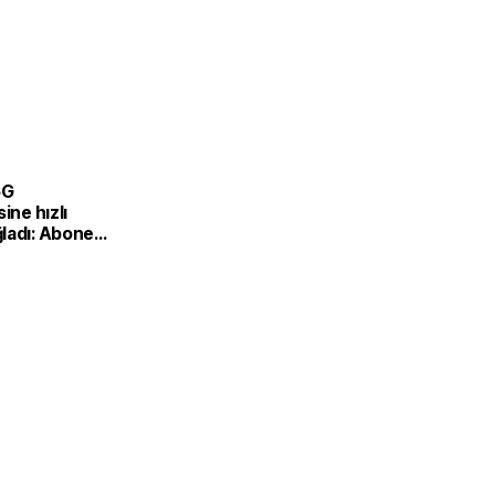
5G
ine hızlı
ladı: Abone
,5 milyona