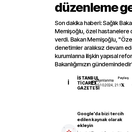
düzenleme ge
Son dakika haberi: Sağlık Bak
Memişoğlu, özel hastanelere
verdi. Bakan Memişoğlu, "Özel 
denetimler aralıksız devam ed
kurumlarına ilişkin yapısal refo
Bakanlığımızın gündemindedir
İSTANBUL
Paylaş
Yayınlanma
İ
TICARET
20.10.2024, 21:13
GAZETESI
Google'da bizi tercih
edilen kaynak olarak
ekleyin