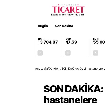
Ekonomiden haberiniz var!
Bugün
Son Dakika
Finans
EKST
BIST
USD
EUR
13.784,87
47,59
55,08
+0,60%
+0,06%
81,74
0,03
Anasayfa
/
Gündem
/
SON DAKİKA: Özel hastanelere d
SON DAKİKA: 
hastanelere