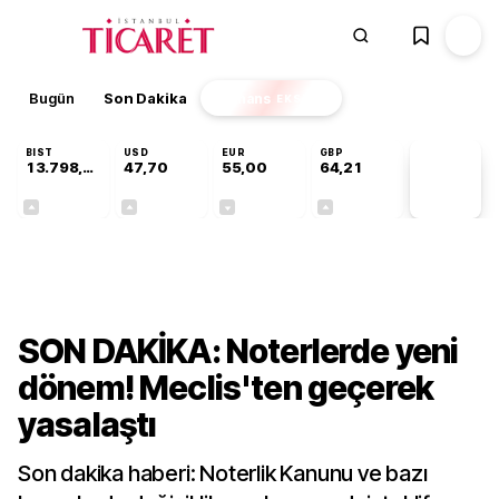
Bugün
Son Dakika
Finans
EKSTRA
BIST
USD
EUR
GBP
13.798,82
47,70
55,00
64,21
PİYASA
VERİLERİ
+0,70%
+0,16%
-0,03%
+0,06%
Gündem
SON DAKİKA: Noterlerde yeni
dönem! Meclis'ten geçerek
yasalaştı
Son dakika haberi: Noterlik Kanunu ve bazı