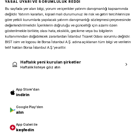
YASAL UYARI VE SORUMLULUK REDDİ
Bu sayfada yer alan bilgi, yorum ve içerikler yatırım danışmanlığı kapsamında
değildir. Yatırım kararları, kişisel mali durumunuz ile risk ve getiri tercihlerinize
göre yetkili kurumlarla yapılacak yatırım danışmanlığı sözleşmesi çerçevesinde
değerlendirilmelidir. İçeriklerin doğruluğu ve güncelliği için azami özen
gösterilmekle birlikte, olası hata, eksiklik, gecikme veya bu bilgilerin
kullanımından doğabilecek zararlardan İstanbul Ticaret Odası sorumlu değildir.
BIST isim ve logosu ile Borsa İstanbul A.Ş. adına açıklanan tüm bilgi ve verilerin
telif hakları Borsa İstanbul A.Ş.’ye aittir.
Haftalık yeni kurulan şirketler
Haftalık listeye göz atın
App Store'dan
indirin
Google Play'den
alın
App Galeri ile
keşfedin