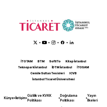
•
•
•
•
İTOTAM
BTM
SoftITo
Kitap İstanbul
Teknopark İstanbul
İDTM İstanbul
İTOSAM
Cemile Sultan Tesisleri
ICVB
İstanbul Ticaret Üniversitesi
Gizlilik ve KVKK
Doğrulama
Yayın
Künye
•
İletişim
•
•
•
Politikası
Politikası
İlkeleri