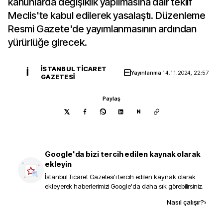
kanunlarda değişiklik yapılmasına dair teklif
Meclis'te kabul edilerek yasalaştı. Düzenleme
Resmi Gazete'de yayımlanmasının ardından
yürürlüğe girecek.
İSTANBUL TICARET
İ
Yayınlanma
14.11.2024, 22:57
GAZETESI
Paylaş
N
Google'da bizi tercih edilen kaynak olarak
ekleyin
İstanbul Ticaret Gazetesi
'i tercih edilen kaynak olarak
ekleyerek haberlerimizi Google'da daha sık görebilirsiniz.
Kaynak ekle
Nasıl çalışır?
›