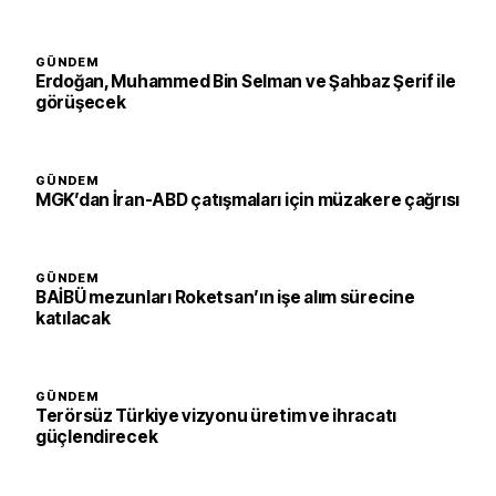
GÜNDEM
Erdoğan, Muhammed Bin Selman ve Şahbaz Şerif ile
görüşecek
GÜNDEM
MGK’dan İran-ABD çatışmaları için müzakere çağrısı
GÜNDEM
BAİBÜ mezunları Roketsan’ın işe alım sürecine
katılacak
GÜNDEM
Terörsüz Türkiye vizyonu üretim ve ihracatı
güçlendirecek