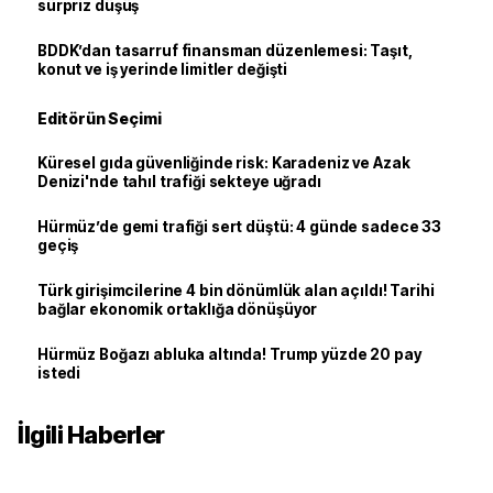
sürpriz düşüş
BDDK’dan tasarruf finansman düzenlemesi: Taşıt,
konut ve iş yerinde limitler değişti
Editörün Seçimi
Küresel gıda güvenliğinde risk: Karadeniz ve Azak
Denizi'nde tahıl trafiği sekteye uğradı
Hürmüz’de gemi trafiği sert düştü: 4 günde sadece 33
geçiş
Türk girişimcilerine 4 bin dönümlük alan açıldı! Tarihi
bağlar ekonomik ortaklığa dönüşüyor
Hürmüz Boğazı abluka altında! Trump yüzde 20 pay
istedi
İlgili Haberler