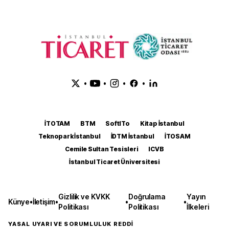
•
•
•
•
İTOTAM
BTM
SoftITo
Kitap İstanbul
Teknopark İstanbul
İDTM İstanbul
İTOSAM
Cemile Sultan Tesisleri
ICVB
İstanbul Ticaret Üniversitesi
Gizlilik ve KVKK
Doğrulama
Yayın
Künye
•
İletişim
•
•
•
Politikası
Politikası
İlkeleri
YASAL UYARI VE SORUMLULUK REDDİ