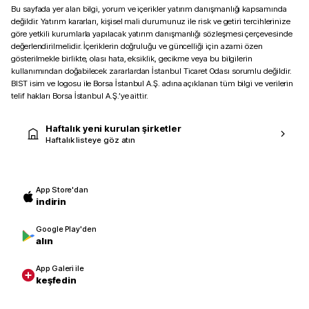
Bu sayfada yer alan bilgi, yorum ve içerikler yatırım danışmanlığı kapsamında
değildir. Yatırım kararları, kişisel mali durumunuz ile risk ve getiri tercihlerinize
göre yetkili kurumlarla yapılacak yatırım danışmanlığı sözleşmesi çerçevesinde
değerlendirilmelidir. İçeriklerin doğruluğu ve güncelliği için azami özen
gösterilmekle birlikte, olası hata, eksiklik, gecikme veya bu bilgilerin
kullanımından doğabilecek zararlardan İstanbul Ticaret Odası sorumlu değildir.
BIST isim ve logosu ile Borsa İstanbul A.Ş. adına açıklanan tüm bilgi ve verilerin
telif hakları Borsa İstanbul A.Ş.’ye aittir.
Haftalık yeni kurulan şirketler
Haftalık listeye göz atın
App Store'dan
indirin
Google Play'den
alın
App Galeri ile
keşfedin