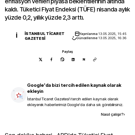
enflasyon verileri piyasa beklentilerinin altında
kaldı. Tüketici Fiyat Endeksi (TÜFE) nisanda aylık
yüzde 0,2, yıllık yüzde 2,3 arttı.
İSTANBUL TICARET
Yayınlanma
13.05.2025, 15:45
İ
GAZETESI
Güncellenme
13.05.2025, 16:36
Paylaş
N
Google'da bizi tercih edilen kaynak olarak
ekleyin
İstanbul Ticaret Gazetesi
'i tercih edilen kaynak olarak
ekleyerek haberlerimizi Google'da daha sık görebilirsiniz.
Kaynak ekle
Nasıl çalışır?
›