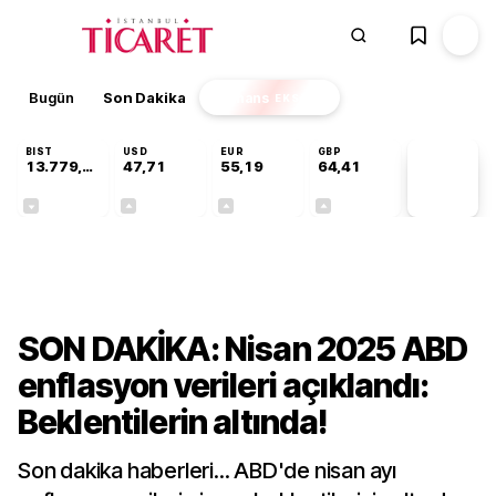
Bugün
Son Dakika
Finans
EKSTRA
BIST
USD
EUR
GBP
13.779,39
47,71
55,19
64,41
PİYASA
VERİLERİ
-0,14%
+0,18%
+0,32%
+0,38%
Dünya
SON DAKİKA: Nisan 2025 ABD
enflasyon verileri açıklandı:
Beklentilerin altında!
Son dakika haberleri... ABD'de nisan ayı