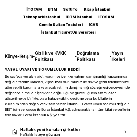
İTOTAM
BTM
SoftITo
Kitap İstanbul
Teknopark İstanbul
İDTM İstanbul
İTOSAM
Cemile Sultan Tesisleri
ICVB
İstanbul Ticaret Üniversitesi
Gizlilik ve KVKK
Doğrulama
Yayın
Künye
•
İletişim
•
•
•
Politikası
Politikası
İlkeleri
YASAL UYARI VE SORUMLULUK REDDİ
Bu sayfada yer alan bilgi, yorum ve içerikler yatırım danışmanlığı kapsamında
değildir. Yatırım kararları, kişisel mali durumunuz ile risk ve getiri tercihlerinize
göre yetkili kurumlarla yapılacak yatırım danışmanlığı sözleşmesi çerçevesinde
değerlendirilmelidir. İçeriklerin doğruluğu ve güncelliği için azami özen
gösterilmekle birlikte, olası hata, eksiklik, gecikme veya bu bilgilerin
kullanımından doğabilecek zararlardan İstanbul Ticaret Odası sorumlu değildir.
BIST isim ve logosu ile Borsa İstanbul A.Ş. adına açıklanan tüm bilgi ve verilerin
telif hakları Borsa İstanbul A.Ş.’ye aittir.
Haftalık yeni kurulan şirketler
Haftalık listeye göz atın