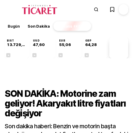
Bugün
Son Dakika
Finans
EKSTRA
BIST
USD
EUR
GBP
13.729,65
47,60
55,06
64,28
PİYASA
VERİLERİ
+0,19%
+0,06%
+0,10%
+0,29%
Ekonomi
SON DAKİKA: Motorine zam
geliyor! Akaryakıt litre fiyatları
değişiyor
Son dakika haberi: Benzin ve motorin başta