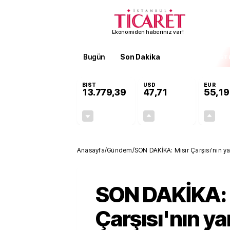
Ekonomiden haberiniz var!
Bugün
Son Dakika
Finans
EKST
BIST
USD
EUR
13.779,39
47,71
55,19
-0,14%
+0,18%
-19,42
0,09
Anasayfa
/
Gündem
/
SON DAKİKA: Mısır Çarşısı'nın ya
SON DAKİKA: 
Çarşısı'nın y