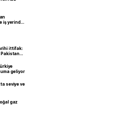
man
e iş yerinde
hi ittifak:
e Pakistan
dı
Türkiye
onuma geliyor
ta seviye ve
doğal gaz