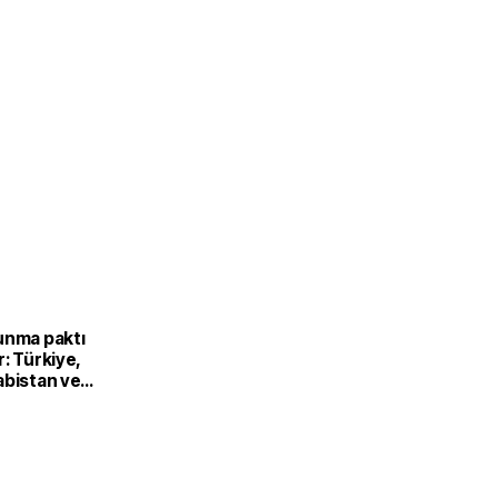
unma paktı
: Türkiye,
abistan ve
’dan ortak