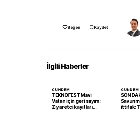
Beğen
Kaydet
İlgili Haberler
GÜNDEM
GÜNDEM
TEKNOFEST Mavi
SON DAK
Vatan için geri sayım:
Savunma
Ziyaretçi kayıtları
ittifak:
başladı
Arabist
'Mekke 
imzaladı