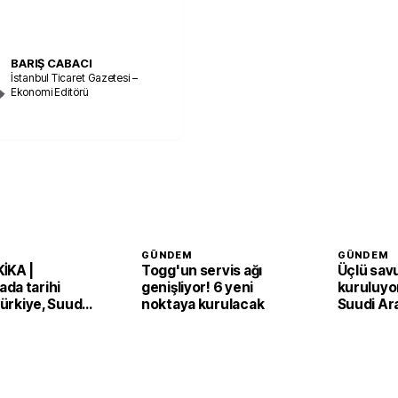
BARIŞ CABACI
İstanbul Ticaret Gazetesi –
Ekonomi Editörü
GÜNDEM
GÜNDEM
İKA |
Togg'un servis ağı
Üçlü sav
da tarihi
genişliyor! 6 yeni
kuruluyor
 Türkiye, Suudi
noktaya kurulacak
Suudi Ar
an ve Pakistan
Pakistan
Anlaşması'nı
adım