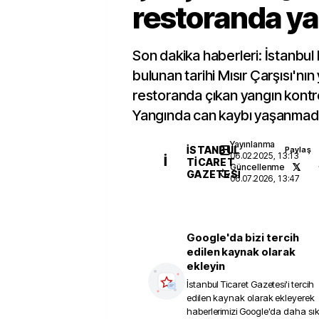
restoranda ya
Son dakika haberleri: İstanbu
bulunan tarihi Mısır Çarşısı'nın
restoranda çıkan yangın kontrol
Yangında can kaybı yaşanmadığ
Yayınlanma
İSTANBUL
Paylaş
06.02.2025, 13:13
İ
TICARET
Güncellenme
GAZETESI
06.07.2026, 13:47
Google'da bizi tercih
edilen kaynak olarak
ekleyin
İstanbul Ticaret Gazetesi
'i tercih
edilen kaynak olarak ekleyerek
haberlerimizi Google'da daha sı