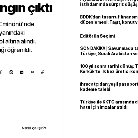
ngın çıktı
istihdamında sürpriz düşüş
BDDK’dan tasarruf finans
düzenlemesi: Taşıt, konut v
l Eminönü'nde
limitler değişti
 yanındaki
Editörün Seçimi
 altına alındı.
SON DAKİKA | Savunmada tari
ı öğrenildi.
Türkiye, Suudi Arabistan v
'Mekke Anlaşması'nı imzala
100 yıl sonra tarihi dönüş: 
Kerkük’te ilk kez üretici k
N
İhracatçıdan yeşil pasaport
kademe talebi
Türkiye ile KKTC arasında 
hattı için imzalar atıldı
Kaynak ekle
Nasıl çalışır?
›
k