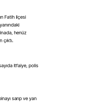
n Fatih ilçesi
 yanındaki
binada, henüz
 çıktı.
ayıda itfaiye, polis
inayı sarıp ve yan