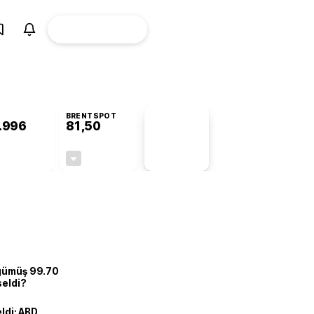
ÜYE
CANLI BORSA
Girişi
BRENTSPOT
.996
81,50
PİYASA
VERİLERİ
+0,84%
-1,55%
+0,00
-1,28
 gümüş 99.70
seldi?
eldi: ABD