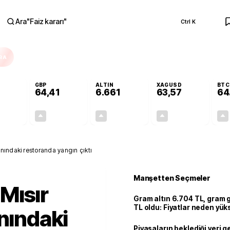
Ara
"
Faiz kararı
"
Ctrl K
RA
GBP
ALTIN
XAGUSD
BTC
64,41
6.661
63,57
64
+0,32%
+0,38%
+2,59%
+3,37%
0,18
0,24
167,96
2,07
nındaki restoranda yangın çıktı
Manşetten Seçmeler
Mısır
Gram altın 6.704 TL, gram
TL oldu: Fiyatlar neden yük
anındaki
Piyasaların beklediği veri g