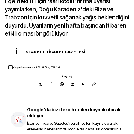
Ege'deki 11 il için 'sarı kodlu' fırtına uyarısı
yayımlarken, Doğu Karadeniz'deki Rize ve
Trabzon için kuvvetli sağanak yağış beklendiğini
duyurdu. Uyarıların yeni hafta başından itibaren
etkili olması öngörülüyor.
İ
İSTANBUL TICARET GAZETESI
Yayınlanma
27.09.2025, 09:39
Paylaş
N
Google'da bizi tercih edilen kaynak olarak
ekleyin
İstanbul Ticaret Gazetesi
'i tercih edilen kaynak olarak
ekleyerek haberlerimizi Google'da daha sık görebilirsiniz.