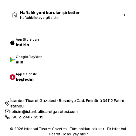
Haftalık yeni kurulan şirketler
Haftalık listeye göz atın
App Store'dan
indirin
Google Play'den
alın
App Galeri ile
keşfedin
İstanbul Ticaret Gazetesi · Reşadiye Cad. Eminönü 34112 Fatih/
İstanbul
iletisim@istanbulticaretgazetesi.com
+90 212 467 65 15
© 2026 İstanbul Ticaret Gazetesi · Tüm hakları saklıdır · Bir İstanbul
Ticaret Odası yayınıdır