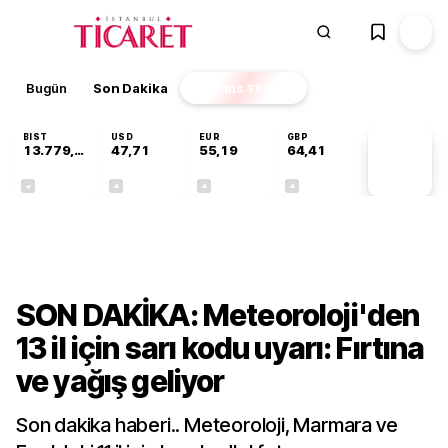
Bugün
Son Dakika
Finans
EKSTRA
BIST
USD
EUR
GBP
13.779,39
47,71
55,19
64,41
PİYASA
VERİLERİ
-0,14%
+0,18%
+0,32%
+0,38%
Gündem
SON DAKİKA: Meteoroloji'den
13 il için sarı kodu uyarı: Fırtına
ve yağış geliyor
Son dakika haberi.. Meteoroloji, Marmara ve