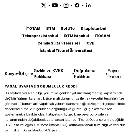
•
•
•
•
İTOTAM
BTM
SoftITo
Kitap İstanbul
Teknopark İstanbul
İDTM İstanbul
İTOSAM
Cemile Sultan Tesisleri
ICVB
İstanbul Ticaret Üniversitesi
Gizlilik ve KVKK
Doğrulama
Yayın
Künye
•
İletişim
•
•
•
Politikası
Politikası
İlkeleri
YASAL UYARI VE SORUMLULUK REDDİ
Bu sayfada yer alan bilgi, yorum ve içerikler yatırım danışmanlığı kapsamında
değildir. Yatırım kararları, kişisel mali durumunuz ile risk ve getiri tercihlerinize
göre yetkili kurumlarla yapılacak yatırım danışmanlığı sözleşmesi çerçevesinde
değerlendirilmelidir. İçeriklerin doğruluğu ve güncelliği için azami özen
gösterilmekle birlikte, olası hata, eksiklik, gecikme veya bu bilgilerin
kullanımından doğabilecek zararlardan İstanbul Ticaret Odası sorumlu değildir.
BIST isim ve logosu ile Borsa İstanbul A.Ş. adına açıklanan tüm bilgi ve verilerin
telif hakları Borsa İstanbul A.Ş.’ye aittir.