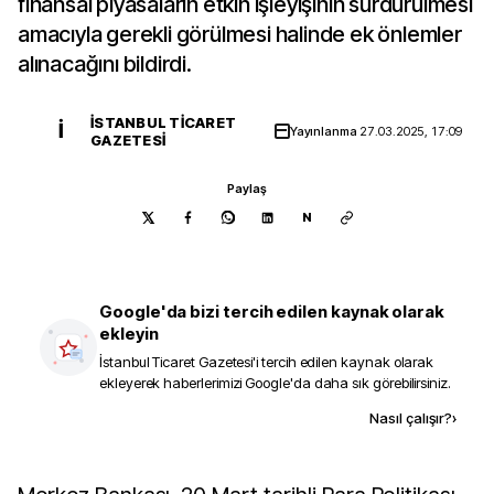
finansal piyasaların etkin işleyişinin sürdürülmesi
amacıyla gerekli görülmesi halinde ek önlemler
alınacağını bildirdi.
İSTANBUL TICARET
İ
Yayınlanma
27.03.2025, 17:09
GAZETESI
Paylaş
N
Google'da bizi tercih edilen kaynak olarak
ekleyin
İstanbul Ticaret Gazetesi
'i tercih edilen kaynak olarak
ekleyerek haberlerimizi Google'da daha sık görebilirsiniz.
Kaynak ekle
Nasıl çalışır?
›