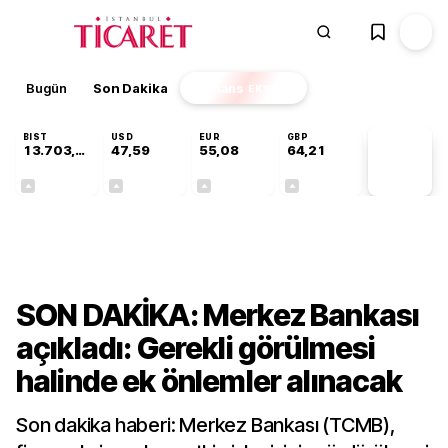
Bugün
Son Dakika
Finans
EKSTRA
BIST
USD
EUR
GBP
13.703,13
47,59
55,08
64,21
PİYASA
VERİLERİ
+0,11%
+0,06%
+0,13%
+0,18%
Finans
SON DAKİKA: Merkez Bankası
açıkladı: Gerekli görülmesi
halinde ek önlemler alınacak
Son dakika haberi: Merkez Bankası (TCMB),