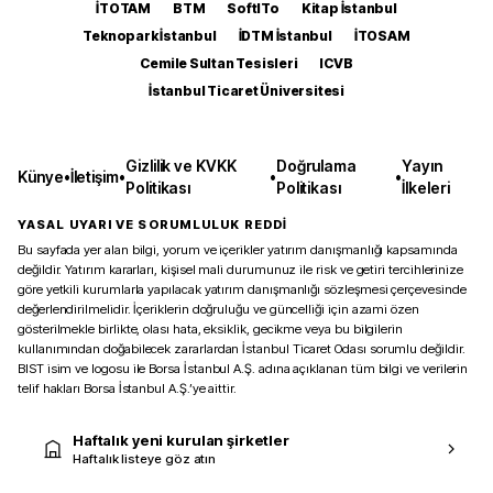
İTOTAM
BTM
SoftITo
Kitap İstanbul
Teknopark İstanbul
İDTM İstanbul
İTOSAM
Cemile Sultan Tesisleri
ICVB
İstanbul Ticaret Üniversitesi
Gizlilik ve KVKK
Doğrulama
Yayın
Künye
•
İletişim
•
•
•
Politikası
Politikası
İlkeleri
YASAL UYARI VE SORUMLULUK REDDİ
Bu sayfada yer alan bilgi, yorum ve içerikler yatırım danışmanlığı kapsamında
değildir. Yatırım kararları, kişisel mali durumunuz ile risk ve getiri tercihlerinize
göre yetkili kurumlarla yapılacak yatırım danışmanlığı sözleşmesi çerçevesinde
değerlendirilmelidir. İçeriklerin doğruluğu ve güncelliği için azami özen
gösterilmekle birlikte, olası hata, eksiklik, gecikme veya bu bilgilerin
kullanımından doğabilecek zararlardan İstanbul Ticaret Odası sorumlu değildir.
BIST isim ve logosu ile Borsa İstanbul A.Ş. adına açıklanan tüm bilgi ve verilerin
telif hakları Borsa İstanbul A.Ş.’ye aittir.
Haftalık yeni kurulan şirketler
Haftalık listeye göz atın