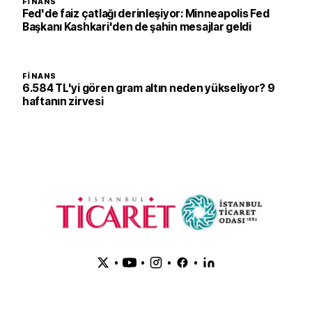
FINANS
Fed'de faiz çatlağı derinleşiyor: Minneapolis Fed
Başkanı Kashkari'den de şahin mesajlar geldi
FINANS
6.584 TL'yi gören gram altın neden yükseliyor? 9
haftanın zirvesi
•
•
•
•