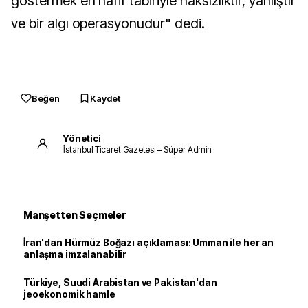
göstermek en hafif tabiriyle haksızlıktır, yanlıştır
ve bir algı operasyonudur" dedi.
Beğen
Kaydet
Yönetici
İstanbul Ticaret Gazetesi – Süper Admin
Manşetten Seçmeler
İran'dan Hürmüz Boğazı açıklaması: Umman ile her an
anlaşma imzalanabilir
Türkiye, Suudi Arabistan ve Pakistan'dan
jeoekonomik hamle