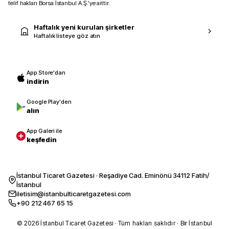
telif hakları Borsa İstanbul A.Ş.’ye aittir.
Haftalık yeni kurulan şirketler
Haftalık listeye göz atın
App Store'dan
indirin
Google Play'den
alın
App Galeri ile
keşfedin
İstanbul Ticaret Gazetesi · Reşadiye Cad. Eminönü 34112 Fatih/
İstanbul
iletisim@istanbulticaretgazetesi.com
+90 212 467 65 15
© 2026 İstanbul Ticaret Gazetesi · Tüm hakları saklıdır · Bir İstanbul