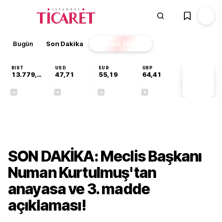
Bugün
Son Dakika
Finans
EKSTRA
BIST
USD
EUR
GBP
13.779,39
47,71
55,19
64,41
PİYASA
VERİLERİ
-0,14%
+0,18%
+0,32%
+0,38%
Gündem
SON DAKİKA: Meclis Başkanı
Numan Kurtulmuş'tan
anayasa ve 3. madde
açıklaması!