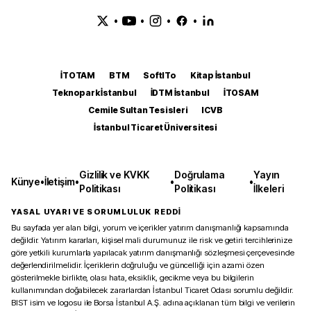
•
•
•
•
İTOTAM
BTM
SoftITo
Kitap İstanbul
Teknopark İstanbul
İDTM İstanbul
İTOSAM
Cemile Sultan Tesisleri
ICVB
İstanbul Ticaret Üniversitesi
Gizlilik ve KVKK
Doğrulama
Yayın
Künye
•
İletişim
•
•
•
Politikası
Politikası
İlkeleri
YASAL UYARI VE SORUMLULUK REDDİ
Bu sayfada yer alan bilgi, yorum ve içerikler yatırım danışmanlığı kapsamında
değildir. Yatırım kararları, kişisel mali durumunuz ile risk ve getiri tercihlerinize
göre yetkili kurumlarla yapılacak yatırım danışmanlığı sözleşmesi çerçevesinde
değerlendirilmelidir. İçeriklerin doğruluğu ve güncelliği için azami özen
gösterilmekle birlikte, olası hata, eksiklik, gecikme veya bu bilgilerin
kullanımından doğabilecek zararlardan İstanbul Ticaret Odası sorumlu değildir.
BIST isim ve logosu ile Borsa İstanbul A.Ş. adına açıklanan tüm bilgi ve verilerin