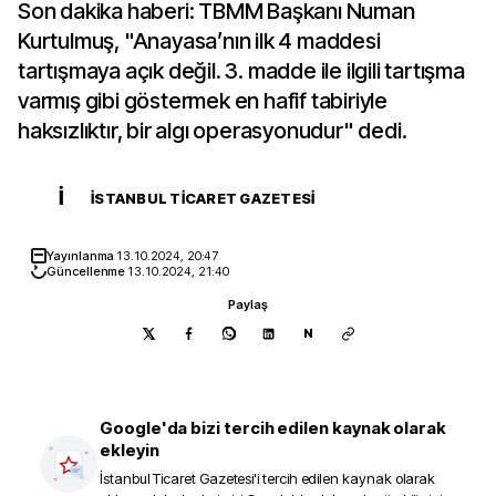
Son dakika haberi: TBMM Başkanı Numan
Kurtulmuş, "Anayasa’nın ilk 4 maddesi
tartışmaya açık değil. 3. madde ile ilgili tartışma
varmış gibi göstermek en hafif tabiriyle
haksızlıktır, bir algı operasyonudur" dedi.
İ
İSTANBUL TICARET GAZETESI
Yayınlanma
13.10.2024, 20:47
Güncellenme
13.10.2024, 21:40
Paylaş
N
Google'da bizi tercih edilen kaynak olarak
ekleyin
İstanbul Ticaret Gazetesi
'i tercih edilen kaynak olarak