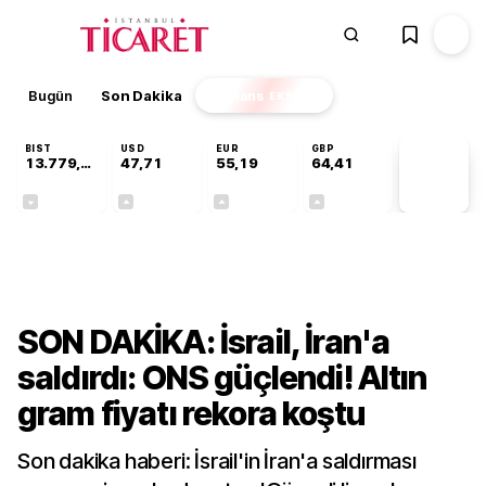
Bugün
Son Dakika
Finans
EKSTRA
BIST
USD
EUR
GBP
13.779,39
47,71
55,19
64,41
PİYASA
VERİLERİ
-0,14%
+0,18%
+0,32%
+0,38%
Finans
SON DAKİKA: İsrail, İran'a
saldırdı: ONS güçlendi! Altın
gram fiyatı rekora koştu
Son dakika haberi: İsrail'in İran'a saldırması