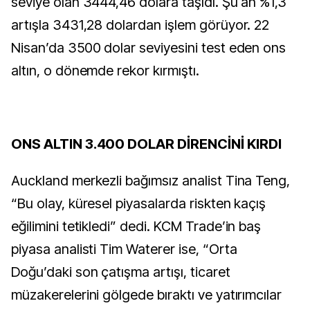
seviye olan 3444,46 dolara taşıdı. Şu an %1,3
artışla 3431,28 dolardan işlem görüyor. 22
Nisan’da 3500 dolar seviyesini test eden ons
altın, o dönemde rekor kırmıştı.
ONS ALTIN 3.400 DOLAR DİRENCİNİ KIRDI
Auckland merkezli bağımsız analist Tina Teng,
“Bu olay, küresel piyasalarda riskten kaçış
eğilimini tetikledi” dedi. KCM Trade’in baş
piyasa analisti Tim Waterer ise, “Orta
Doğu’daki son çatışma artışı, ticaret
müzakerelerini gölgede bıraktı ve yatırımcılar