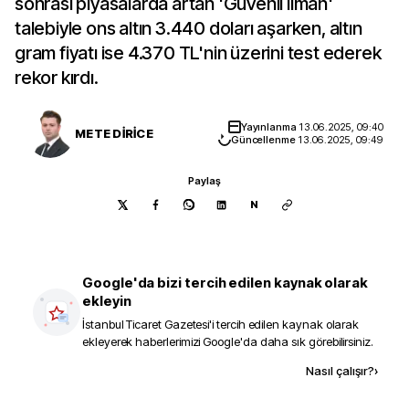
sonrası piyasalarda artan 'Güvenli liman'
talebiyle ons altın 3.440 doları aşarken, altın
gram fiyatı ise 4.370 TL'nin üzerini test ederek
rekor kırdı.
Yayınlanma
13.06.2025, 09:40
METE DİRİCE
Güncellenme
13.06.2025, 09:49
Paylaş
N
Google'da bizi tercih edilen kaynak olarak
ekleyin
İstanbul Ticaret Gazetesi
'i tercih edilen kaynak olarak
ekleyerek haberlerimizi Google'da daha sık görebilirsiniz.
Kaynak ekle
Nasıl çalışır?
›