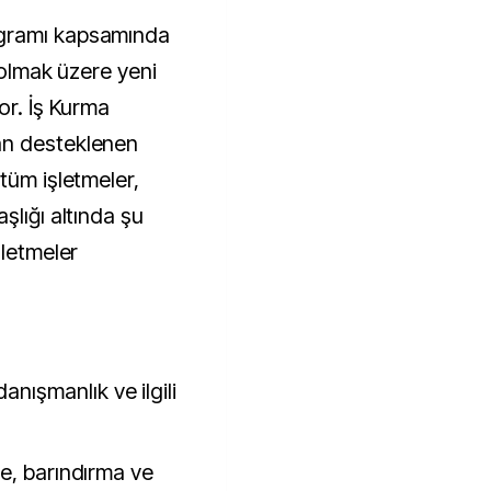
ogramı kapsamında
 olmak üzere yeni
or. İş Kurma
an desteklenen
tüm işletmeler,
şlığı altında şu
şletmeler
nışmanlık ve ilgili
eme, barındırma ve