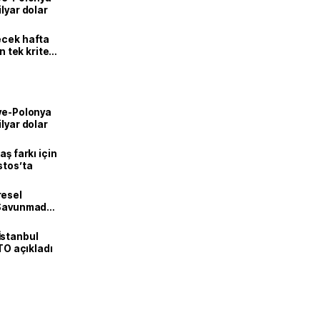
lyar dolar
ecek hafta
n tek kriter
iye-Polonya
lyar dolar
aş farkı için
stos’ta
resel
! Savunmadan
İstanbul
İTO açıkladı