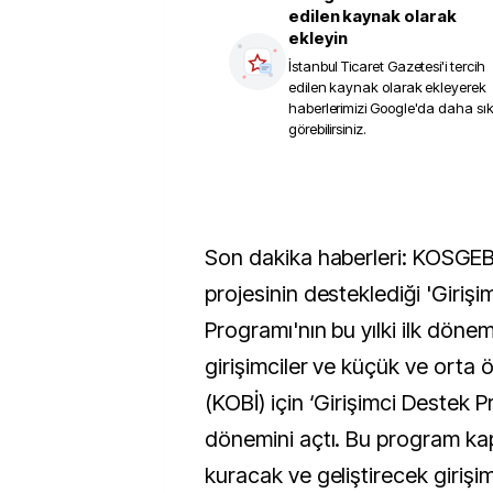
edilen kaynak olarak
ekleyin
İstanbul Ticaret Gazetesi
'i tercih
edilen kaynak olarak ekleyerek
haberlerimizi Google'da daha sı
görebilirsiniz.
Son dakika haberleri: KOSGEB,
projesinin desteklediği 'Giriş
Programı'nın bu yılki ilk döne
girişimciler ve küçük ve orta ö
(KOBİ) için ‘Girişimci Destek P
dönemini açtı. Bu program ka
kuracak ve geliştirecek girişi