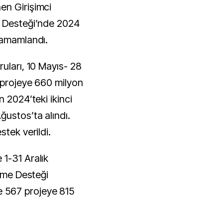
en Girişimci
e Desteği’nde 2024
tamamlandı.
uları, 10 Mayıs- 28
 projeye 660 milyon
n 2024’teki ikinci
ustos’ta alındı.
stek verildi.
1-31 Aralık
irme Desteği
567 projeye 815