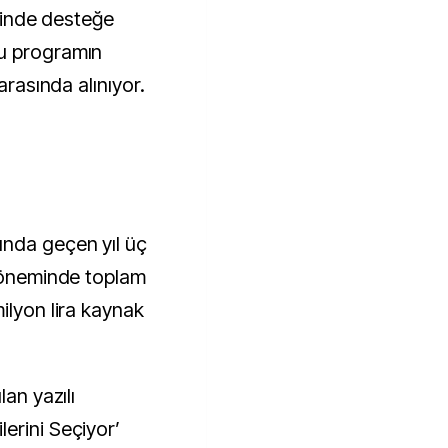
isinde desteğe
u programın
arasında alınıyor.
nda geçen yıl üç
 döneminde toplam
ilyon lira kaynak
lan yazılı
erini Seçiyor’