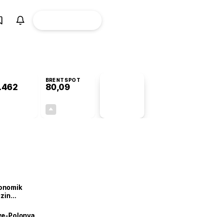
ÜYE
CANLI BORSA
Girişi
BRENTSPOT
.462
80,09
PİYASA
VERİLERİ
-0,04%
+1,50%
+0,00
1,18
onomik
izin
lendirdik
iye-Polonya