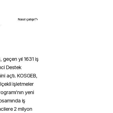
Kaynak ekle
Nasıl çalışır?
›
k
 geçen yıl 1631 iş
imci Destek
mini açtı. KOSGEB,
lçekli işletmeler
rogramı’nın yeni
psamında iş
mcilere 2 milyon