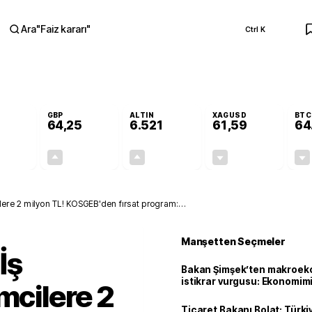
Ara
"
Faiz kararı
"
Ctrl K
RA
GBP
ALTIN
XAGUSD
BTC
64,25
6.521
61,59
64
+0,03%
+0,23%
+0,38%
-0,73%
0,02
0,15
24,44
-0,45
lere 2 milyon TL! KOSGEB'den fırsat program:
Manşetten Seçmeler
İş
Bakan Şimşek’ten makroek
istikrar vurgusu: Ekonomim
mcilere 2
dayanıklılığını daha da güç
Ticaret Bakanı Bolat: Türk