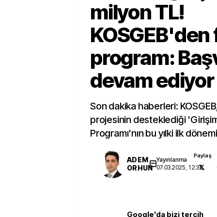
milyon TL!
KOSGEB'den f
program: Baş
devam ediyor
Son dakika haberleri: KOSGEB, 
projesinin desteklediği 'Giriş
Programı'nın bu yılki ilk dönemi
Paylaş
ADEM
Yayınlanma
ORHUN
07.03.2025, 12:36
Google'da bizi tercih