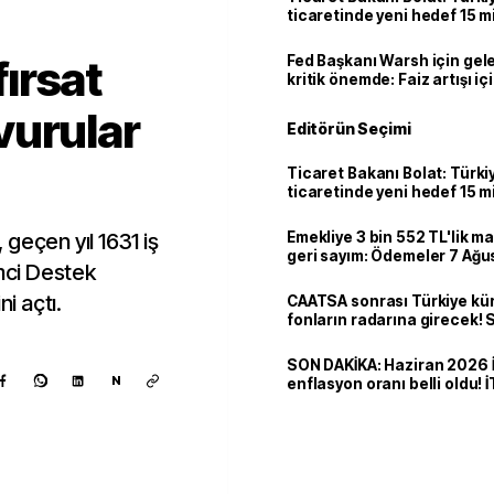
ticaretinde yeni hedef 15 mi
ırsat
Fed Başkanı Warsh için gel
kritik önemde: Faiz artışı içi
var
vurular
Editörün Seçimi
Ticaret Bakanı Bolat: Türk
ticaretinde yeni hedef 15 mi
geçen yıl 1631 iş
Emekliye 3 bin 552 TL'lik ma
geri sayım: Ödemeler 7 Ağu
imci Destek
ni açtı.
CAATSA sonrası Türkiye kü
fonların radarına girecek
finansa yeni eşik
SON DAKİKA: Haziran 2026 
N
enflasyon oranı belli oldu! 