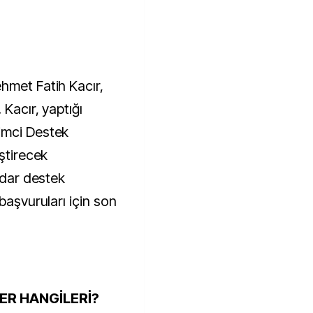
hmet Fatih Kacır,
 Kacır, yaptığı
imci Destek
iştirecek
kadar destek
başvuruları için son
R HANGİLERİ?