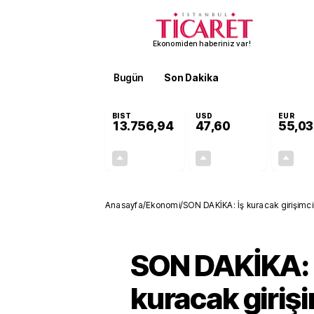
Ekonomiden haberiniz var!
Bugün
Son Dakika
Finans
EKST
BIST
USD
EUR
13.756,94
47,60
55,03
+0,39%
+0,06%
53,81
0,03
Anasayfa
/
Ekonomi
/
SON DAKİKA: İş kuracak girişimci
Başvurular devam ediyor
SON DAKİKA: 
kuracak girişi